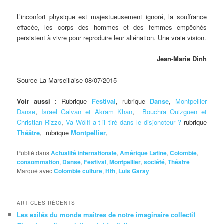
L’inconfort physique est majestueusement ignoré, la souffrance
effacée, les corps des hommes et des femmes empêchés
persistent à vivre pour reproduire leur aliénation. Une vraie vision.
Jean-Marie Dinh
Source La Marseillaise 08/07/2015
Voir aussi
: Rubrique
Festival
, rubrique
Danse
,
Montpellier
Danse
,
Israel Galvan et Akram Khan
,
Bouchra Ouizguen et
Christian Rizzo
,
Va Wölfl a-t-il tiré dans le disjoncteur ?
rubrique
Théâtre
, rubrique
Montpellier
,
Publié dans
Actualité internationale
,
Amérique Latine
,
Colombie
,
consommation
,
Danse
,
Festival
,
Montpellier
,
société
,
Théâtre
|
Marqué avec
Colombie culture
,
Hth
,
Luis Garay
ARTICLES RÉCENTS
Les exilés du monde maîtres de notre imaginaire collectif