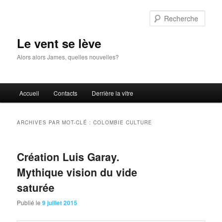
Aller
Aller
au
au
Rech
contenu
contenu
principal
secondaire
Le vent se lève
Alors alors James, quelles nouvelles?
Menu
Accueil
Contacts
Derrière la vitre
principal
ARCHIVES PAR MOT-CLÉ :
COLOMBIE CULTURE
Création Luis Garay.
Mythique vision du vide
saturée
Publié le
9 juillet 2015