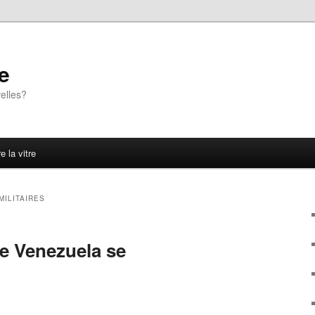
e
elles?
e la vitre
MILITAIRES
le Venezuela se