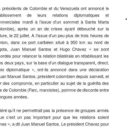
s
présidents de Colombie et du Venezuela ont annoncé le
tablissement de leurs relations diplomatiques et
mmerciales mardi à l’issue d’un sommet à Santa Marta
olombie), après un an de crises ayant débouché sur la
ture, le 22 juillet. A l’issue d’un peu plus de trois heures de
union, dans ce port caribéen situé à 950 km au nord de
gota, Juan Manuel Santos et Hugo Chavez « se sont
ordés pour relancer la relation bilatérale en rétablissant les
es deux pays, sur la base d’un dialogue transparent, direct,
voix diplomatique », ont-ils annoncé dans une déclaration
n Manuel Santos, président colombien depuis samedi, et
es compromis, en particulier au sujet de la guérilla des
s de Colombie (Farc, marxistes), pomme de discorde entre
longues années.
téré qu’il ne permettrait pas la présence de groupes armés
que c’est un pas important pour que les relations soient
es », a dit Juan Manuel Santos. Le président Chavez pour