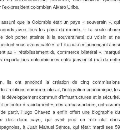
 l’ex-president colombien Alvaro Uribe.
assuré que la Colombie était un pays « souverain », qui
’accords avec tous les pays du monde. « La seule chose
e doit porter atteinte à la souveraineté du voisin et ne
e dont nous avons parlé », a-t-il ajouté en annonçant aussi
ient au « rétablissement du commerce bilatéral », marqué
s exportations colombiennes entre janvier et mai de cette
tion, ils ont annoncé la création de cinq commissions
 des relations commerciales », l’intégration économique, les
s, le développement commun d’infrastructures et la sécurité.
t en outre « rapidement », des ambassadeurs, ont assuré
 de partir, Hugo Chavez a enfin offert une biographie du
os des deux pays, qui avait joué un rôle clef dans
spagnoles, à Juan Manuel Santos, qui fêtait mardi ses 59