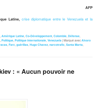
AFP
que Latine,
crise diplomatique entre le Venezuela et la
,
Amérique Latine
,
Co-Développement
,
Colombie
,
Défense
,
,
Politique
,
Politique internationale
,
Venezuela
|
Marqué avec
Alvaro
racas
,
Farc
,
guérillas
,
Hugo Chavez
,
narcotrafic
,
Santa Marta
,
iev : « Aucun pouvoir ne