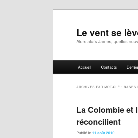
Aller
Aller
au
au
contenu
contenu
Le vent se lèv
principal
secondaire
Alors alors James, quelles nouv
Menu
Accueil
Contacts
Derrièr
principal
ARCHIVES PAR MOT-CLÉ :
BASES 
La Colombie et 
réconcilient
Publié le
11 août 2010