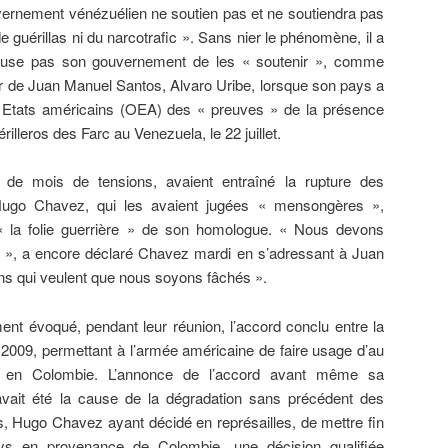
uvernement vénézuélien ne soutien pas et ne soutiendra pas
 guérillas ni du narcotrafic ». Sans nier le phénomène, il a
cuse pas son gouvernement de les « soutenir », comme
ur de Juan Manuel Santos, Alvaro Uribe, lorsque son pays a
s Etats américains (OEA) des « preuves » de la présence
illeros des Farc au Venezuela, le 22 juillet.
de mois de tensions, avaient entraîné la rupture des
 Hugo Chavez, qui les avaient jugées « mensongères »,
 « la folie guerrière » de son homologue. « Nous devons
t », a encore déclaré Chavez mardi en s’adressant à Juan
ens qui veulent que nous soyons fâchés ».
t évoqué, pendant leur réunion, l’accord conclu entre la
 2009, permettant à l’armée américaine de faire usage d’au
s en Colombie. L’annonce de l’accord avant même sa
, avait été la cause de la dégradation sans précédent des
ns, Hugo Chavez ayant décidé en représailles, de mettre fin
ys en provenance de Colombie, une décision qualifiée