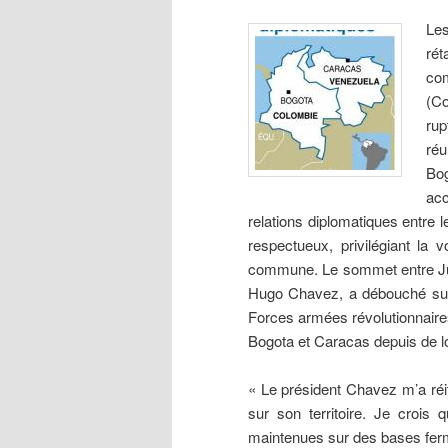
Le
ré
co
(C
rup
ré
Bo
acc
relations diplomatiques entre l
respectueux, privilégiant la 
commune. Le sommet entre Jua
Hugo Chavez, a débouché sur d
Forces armées révolutionnaire
Bogota et Caracas depuis de 
« Le président Chavez m’a réi
sur son territoire. Je crois 
maintenues sur des bases ferm