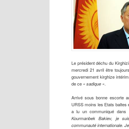
Le président déchu du Kirghiz
mercredi 21 avril être toujour
gouvernement kirghize intérima
de ce
« sadique »
.
Arrivé sous bonne escorte a
URSS moins les Etats baltes et
a lu un communiqué dans le
Kourmanbek Bakiev, je suis
communauté internationale
.
Je