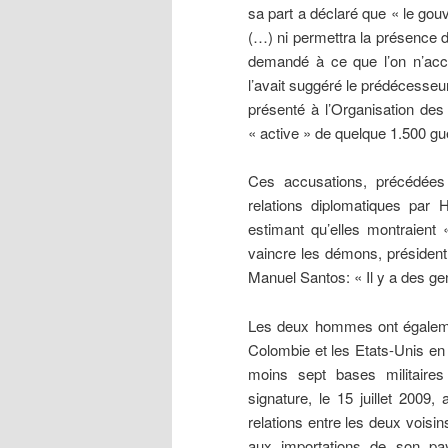
sa part a déclaré que « le go
(…) ni permettra la présence de
demandé à ce que l’on n’ac
l’avait suggéré le prédécesse
présenté à l’Organisation de
« active » de quelque 1.500 guér
Ces accusations, précédées 
relations diplomatiques par
estimant qu’elles montraient
vaincre les démons, présiden
Manuel Santos: « Il y a des g
Les deux hommes ont égalemen
Colombie et les Etats-Unis en
moins sept bases militaire
signature, le 15 juillet 2009
relations entre les deux voisi
aux importations de son pa