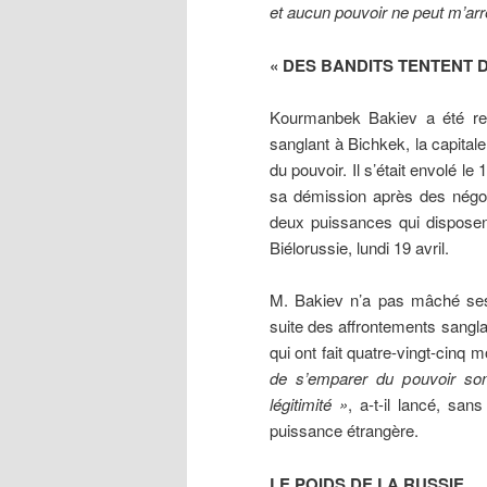
et aucun pouvoir ne peut m’arrê
« DES BANDITS TENTENT 
Kourmanbek Bakiev a été re
sanglant à Bichkek, la capitale
du pouvoir. Il s’était envolé le
sa démission après des négoc
deux puissances qui disposent 
Biélorussie, lundi 19 avril.
M. Bakiev n’a pas mâché ses 
suite des affrontements sanglan
qui ont fait quatre-vingt-cinq m
de s’emparer du pouvoir sont
légitimité »
, a-t-il lancé, san
puissance étrangère.
LE POIDS DE LA RUSSIE