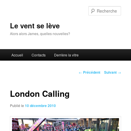
Aller
au
Rech
contenu
principal
Le vent se lève
Alors alors James, quelles nouvelles?
Menu
Accueil
Contacts
Derrière la vitre
principal
Navigation
←
Précédent
Suivant
→
des
articles
London Calling
Publié le
10 décembre 2010