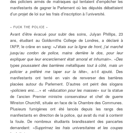
des policiers armés de matraques qui tentaient d’empêcher les
manifestants de gagner le Parlement où les députés débattaient
d’un projet de loi sur les frais d’inscription à l’université.
« FUCK THE POLICE »
Avant d’être évacué pour subir des soins, Julyan Phillips, 23
ans, étudiant au Goldsmiths College de Londres, a déclaré à
l’AFP, le crâne en sang: «
J’étais sur la ligne de front, j’ai marché
jusqu’au cordon de police, mains derrière le dos, pour leur
expliquer que leur encerclement était amoral et inhumain
». «
Des
types poussaient des barrières métalliques tout à côté, mais un
policier a préféré me taper sur la tête
», a-t-il ajouté. Des
manifestants ont tenté en vain de renverser des barrières
placées autour du Parlement. D’autres ont peint des slogans
«
policiers enc….
» et «
éducation pour les masses
» sur la statue
de l’ancien Premier ministre conservateur et chef de guerre
Winston Churchill, située en face de la Chambre des Communes.
Plusieurs fumigènes ont été lancés depuis les rangs des
manifestants en direction de la police, qui avait du mal à contenir
la foule. De nombreux étudiants brandissaient des pancartes
demandant: «
Supprimez les frais universitaires et les coupes