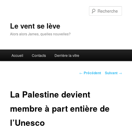
Aller
au
Rech
contenu
principal
Le vent se lève
Alors alors James, quelles nouvelles?
Menu
Accueil
Contacts
Derrière la vitre
principal
Navigation
←
Précédent
Suivant
→
des
articles
La Palestine devient
membre à part entière de
l’Unesco