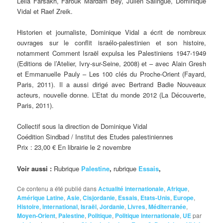
Leila Farsakh, Farouk Mardam Bey, Julien Salingue, Dominique
Vidal et Raef Zreik.
Historien et journaliste, Dominique Vidal a écrit de nombreux
ouvrages sur le conflit israélo-palestinien et son histoire,
notamment Comment Israël expulsa les Palestiniens 1947-1949
(Editions de l’Atelier, Ivry-sur-Seine, 2008) et – avec Alain Gresh
et Emmanuelle Pauly – Les 100 clés du Proche-Orient (Fayard,
Paris, 2011). Il a aussi dirigé avec Bertrand Badie Nouveaux
acteurs, nouvelle donne. L’Etat du monde 2012 (La Découverte,
Paris, 2011).
Collectif sous la direction de Dominique Vidal
Coédition Sindbad / Institut des Etudes palestiniennes
Prix : 23,00 € En librairie le 2 novembre
Voir aussi :
Rubrique
Palestine
,
rubrique
Essais
,
Ce contenu a été publié dans
Actualité internationale
,
Afrique
,
Amérique Latine
,
Asie
,
Cisjordanie
,
Essais
,
Etats-Unis
,
Europe
,
Histoire
,
international
,
Israël
,
Jordanie
,
Livres
,
Méditerranée
,
Moyen-Orient
,
Palestine
,
Politique
,
Politique internationale
,
UE
par