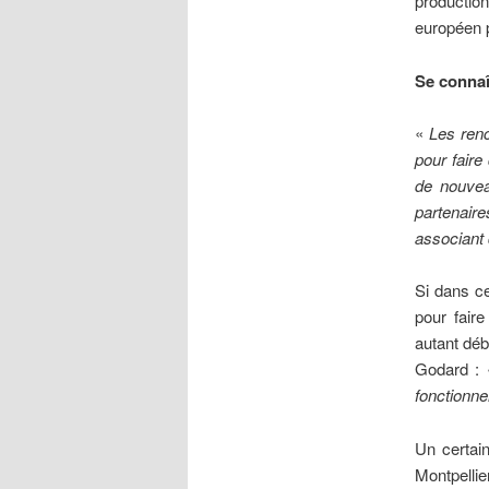
production
européen 
Se connaî
«
Les renc
pour faire
de nouve
partenaire
associant 
Si dans ce
pour faire
autant déb
Godard :
fonctionne
Un certai
Montpelli