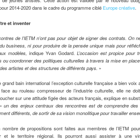
 de jeunes artistes. Cette action est validée par le nouveau budg
pour 2014-2020 dans le cadre du programme ciblé
Europe créative
.
tre et inventer
ontres de l’IETM n’ont pas pour objet de signer des contrats. On n
 du business, ni pour produire de la pensée unique mais pour réfléch
aux modèles,
indique Yvan Godard.
L’occasion est propice pour t
s ou coordonner des politiques culturelles à travers la mise en place
des artistes et des structures de différents pays.
»
 grand bain international l’exception culturelle française a bien voix 
 face au rouleau compresseur de l’industrie culturelle, elle ne do
oucher sur une attitude figée des acteurs français, explique en sub
 «
un des enjeux centraux des rencontres est de comprendre de
ment différents, de sortir de sa vision monolitique pour travailler ens
n nombre de propositions sont faites aux membres de l’IETM pour
er et le territoire régional. Ils pourront aussi assister à une vi