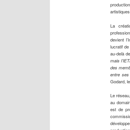
productio
artistique
La créat
profession
devient l
lucratif d
au-delà d
mais l’IET
des membr
entre ses
Godard, le
Le réseau,
au domain
est de pr
commissio
développe