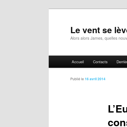
Aller
au
contenu
Le vent se lèv
principal
Alors alors James, quelles nouv
Menu
Accueil
Contacts
Derrièr
principal
Publié le
16 avril 2014
L’Eu
con