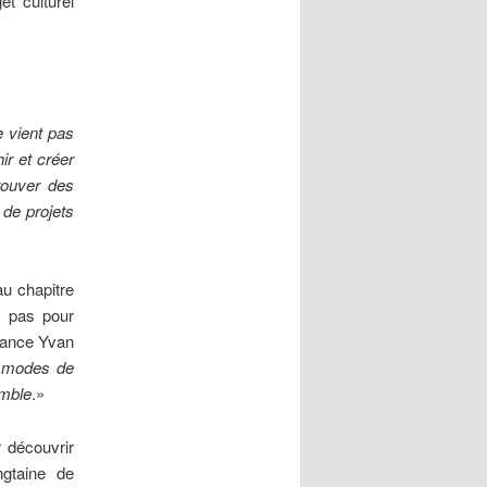
et culturel
e vient pas
ir et créer
rouver des
 de projets
au chapitre
it pas pour
stance Yvan
s modes de
emble
.»
 découvrir
ngtaine de