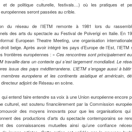
n et de politique culturelle, festivals…) où les pratiques et pe
s européennes seront passées au crible.
ion du réseau de l’IETM remonte à 1981 lors du rassemb
nels des arts du spectacle au Festival de Polverigi en Italie. En 1
’Informal European Theatre Meeting, une organisation international
e droit belge. Après avoir intégré les pays d’Europe de l’Est, l’IETM s
es frontières européennes : «
Ces rencontres sont principalement e
M travaille dans un contexte qui s’est largement mondialisé. Le ré
es issus des pays méditerranéens. L’IETM s’engage aussi à bâtir
 membres européens et les continents asiatique et américain
, dé
 directeur adjoint de Réseau en scène.
 qui entend faire entendre sa voix à une Union européenne encore 
e culturel, est soutenu financièrement par la Commission européen
omouvoir des moyens innovants pour que les organisations qui
nnent des productions d’arts du spectacle contemporains se renc
nt des connaissances mutuelles ainsi qu’une confiance néces