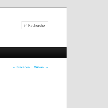
Recherche
Navigation
←
Précédent
Suivant
→
des
articles