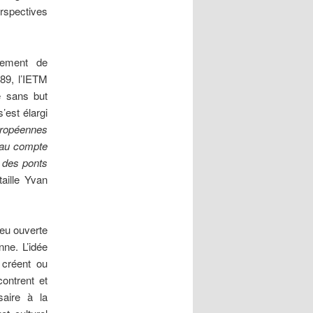
rspectives
lement de
989, l’IETM
e sans but
’est élargi
uropéennes
seau compte
 des ponts
taille Yvan
peu ouverte
ne. L’idée
 créent ou
ontrent et
saire à la