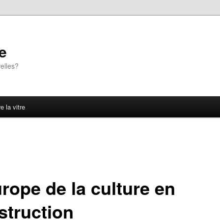
e
elles?
e la vitre
rope de la culture en
struction