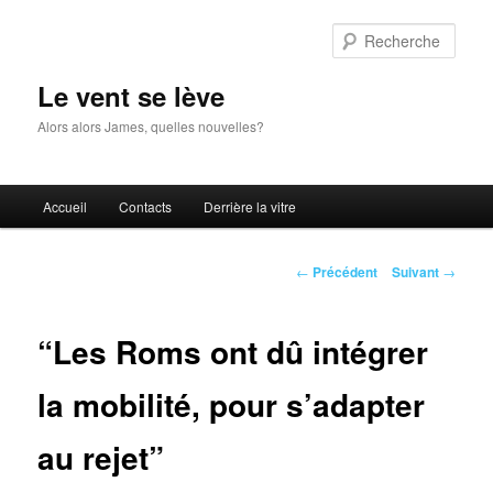
Aller
au
Rech
contenu
principal
Le vent se lève
Alors alors James, quelles nouvelles?
Menu
Accueil
Contacts
Derrière la vitre
principal
Navigation
←
Précédent
Suivant
→
des
articles
“Les Roms ont dû intégrer
la mobilité, pour s’adapter
au rejet”