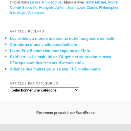
Publié dans
Livres
,
Philosophie
|
Marqué avec
Albin Michel
,
André
Comte-Sponville
,
François Jullien
,
Jean-Louis Cianni
,
Philosopher
à la plage
,
Vacances
ARTICLES RÉCENTS
Les exilés du monde maîtres de notre imaginaire collectif
Chronique d’une visite présidentielle
Livre. Eric Stemmelen homéopathe de l’info
Said ferri: « La stabilité de l’Algérie et sa proximité avec
l’Europe sont des facteurs d’attractivité »
Alliance des maires pour sauver l’UE d’elle-même
ARTICLES PAR CATÉGORIES
Articles
par
catégories
Fièrement propulsé par WordPress