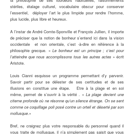
la philosophie de ses lourdeurs habituelles, raisonnements
stériles, étalage culturel, vocabulaire obscur pour conserver
l’essentiel, déployer l’art le plus limpide pour rendre l’homme,
plus lucide, plus libre et heureux.
A l’instar de André Comte-Sponville et François Jullien, il importe
de préciser que la notion de bonheur s’entend ici dans la vision
occidentale et non orientale, c’est -à-dire en référence à la
philosophie grecque. «
Le bonheur est un principe ; c’est pour
l’atteindre que nous accomplissons tous les autres actes
» écrit
Aristote.
Louis Cianni esquisse un programme permettant d’y parvenir.
Savoir partir pour se délester de ses certitudes et de ses
illusions en constitue une étape. Etre à la plage et en soi
même, permet de s’ouvrir à la vérité . «
La plage devient une
citerne profonde où ne résonne qu’un silence étrange. On se sent
comme ce coquillage poli posé contre un orteil et déserté par son
mollusque
.»
Bref, ne craignez plus votre responsable du personnel quand il
vous traite de mollusque, il n’a simplement pas saisit que vous