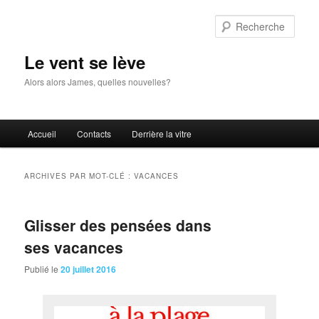
Aller
Aller
au
au
Rech
contenu
contenu
principal
secondaire
Le vent se lève
Alors alors James, quelles nouvelles?
Menu
Accueil
Contacts
Derrière la vitre
principal
ARCHIVES PAR MOT-CLÉ :
VACANCES
Glisser des pensées dans
ses vacances
Publié le
20 juillet 2016