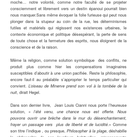
moche… notre volonté, comme notre faculté de se projeter
consciemment et librement vers un destin épanoui pourrait bien
nous manquer.Sans même évoquer la folie furieuse qui peut nous
plonger dans la stupeur au coin de la rue, les déterminismes
futiles et matériels qui régissent nos existences urbaines, le
contexte économique et politique désespérant, la perte de sens
de toute chose et la fermeture des esprits, nous éloignent de la
conscience et de la raison.
Même la religion, comme solution symbolique des conflits, ne
produit plus comme hier les compensations imaginaires
susceptibles d’aboutir à une union pacifiée. Reste la philosophie,
encore faut-il au préalable s’approprier le temps particulier qui
convient.
L’oiseau de Minerve prend son vol à la tombée de la
nuit
, dirait Hegel.
Dans son dernier livre, Jean Louis Cianni nous porte l’heureuse
solution, «
l’été venu, une chance nous est offerte. Nous
pouvons ouvrir une brèche dans le mur du désenchantement,
frayer un passage vers plus de liberté et de lucidité
.» Comme
son titre l’indique , ou presque,
Philosopher à la plage
, déshabille