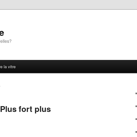
e
elles?
e la vitre
O
 Plus fort plus