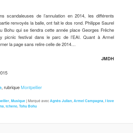
ns scandaleuses de l’annulation en 2014, les différents
artie renvoyés la balle, ont fait le dos rond. Philippe Saurel
u Bohu qui se tiendra cette année place Georges Frêche
y picnic festival dans le parc de l’EAI. Quant à Armel
rner la page sans relire celle de 2014…
JMDH
2015
e
, rubrique
Montpellier
ellier
,
Musique
|
Marqué avec
Agnès Julian
,
Armel Campagna
,
I love
ena
,
tcheno
,
Tohu Bohu