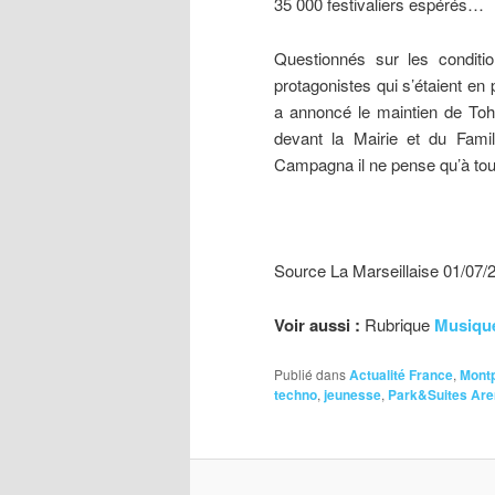
35 000 festivaliers espérés…
Questionnés sur les conditio
protagonistes qui s’étaient en p
a annoncé le maintien de Toh
devant la Mairie et du Famil
Campagna il ne pense qu’à tou
Source La Marseillaise 01/07/
Voir aussi :
Rubrique
Musiqu
Publié dans
Actualité France
,
Montp
techno
,
jeunesse
,
Park&Suites Ar