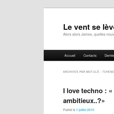
Aller
Aller
au
au
contenu
contenu
Le vent se lèv
principal
secondaire
Alors alors James, quelles nouv
Menu
Accueil
Contacts
Derrièr
principal
ARCHIVES PAR MOT-CLÉ :
TCHEN
I love techno : «
ambitieux..?»
Publié le
1 juillet 2015