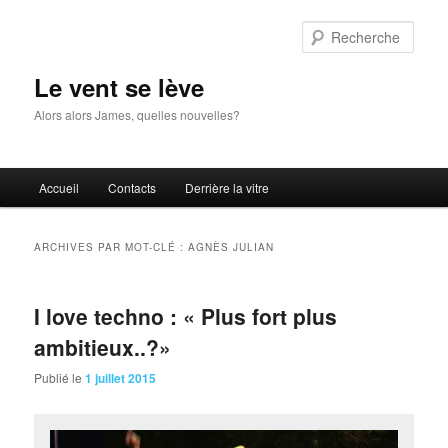
Aller
Aller
au
au
Rech
contenu
contenu
principal
secondaire
Le vent se lève
Alors alors James, quelles nouvelles?
Menu
Accueil
Contacts
Derrière la vitre
principal
ARCHIVES PAR MOT-CLÉ :
AGNÈS JULIAN
I love techno : « Plus fort plus
ambitieux..?»
Publié le
1 juillet 2015