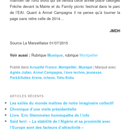
maintien de Tohu Bohu qui se tiendra cette année place Georges
Frêche devant la Mairie et du Family picnic festival dans le parc
de l’EAI. Quant à Armel Campagna il ne pense qu’à tourner la
page sans relire celle de 2014…
JMDH
Source La Marseillaise 01/07/2015
Voir aussi :
Rubrique
Musique
, rubrique
Montpellier
Publié dans
Actualité France
,
Montpellier
,
Musique
|
Marqué avec
Agnès Julian
,
Armel Campagna
,
I love techno
,
jeunesse
,
Park&Suites Arena
,
tcheno
,
Tohu Bohu
ARTICLES RÉCENTS
Les exilés du monde maîtres de notre imaginaire collectif
Chronique d’une visite présidentielle
Livre. Eric Stemmelen homéopathe de l’info
Said ferri: « La stabilité de l’Algérie et sa proximité avec
l’Europe sont des facteurs d’attractivité »