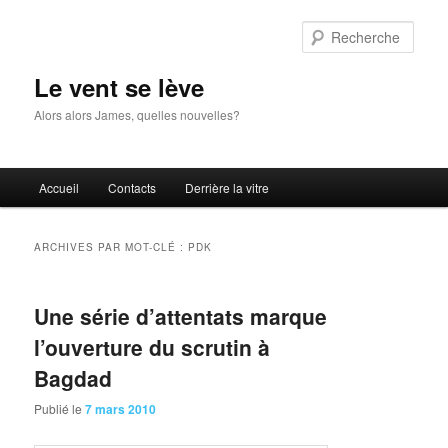
Aller
Aller
au
au
Rech
contenu
contenu
principal
secondaire
Le vent se lève
Alors alors James, quelles nouvelles?
Menu
Accueil
Contacts
Derrière la vitre
principal
ARCHIVES PAR MOT-CLÉ :
PDK
Une série d’attentats marque
l’ouverture du scrutin à
Bagdad
Publié le
7 mars 2010