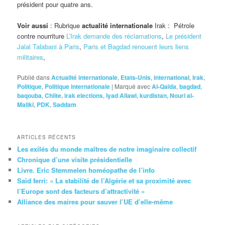
président pour quatre ans.
Voir aussi
: Rubrique
actualité internationale
Irak : Pétrole
contre nourriture
L’Irak demande des réclamations
,
Le président
Jalal Talabani à Paris
,
Paris et Bagdad renouent leurs liens
militaires
,
Publié dans
Actualité internationale
,
Etats-Unis
,
international
,
Irak
,
Politique
,
Politique internationale
|
Marqué avec
Al-Qaïda
,
bagdad
,
baqouba
,
Chiite
,
irak elections
,
Iyad Allawi
,
kurdistan
,
Nouri al-
Maliki
,
PDK
,
Saddam
ARTICLES RÉCENTS
Les exilés du monde maîtres de notre imaginaire collectif
Chronique d’une visite présidentielle
Livre. Eric Stemmelen homéopathe de l’info
Said ferri: « La stabilité de l’Algérie et sa proximité avec
l’Europe sont des facteurs d’attractivité »
Alliance des maires pour sauver l’UE d’elle-même