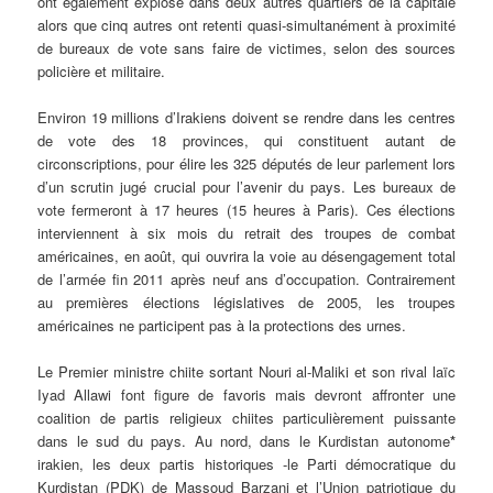
ont également explosé dans deux autres quartiers de la capitale
alors que cinq autres ont retenti quasi-simultanément à proximité
de bureaux de vote sans faire de victimes, selon des sources
policière et militaire.
Environ 19 millions d’Irakiens doivent se rendre dans les centres
de vote des 18 provinces, qui constituent autant de
circonscriptions, pour élire les 325 députés de leur parlement lors
d’un scrutin jugé crucial pour l’avenir du pays. Les bureaux de
vote fermeront à 17 heures (15 heures à Paris). Ces élections
interviennent à six mois du retrait des troupes de combat
américaines, en août, qui ouvrira la voie au désengagement total
de l’armée fin 2011 après neuf ans d’occupation. Contrairement
au premières élections législatives de 2005, les troupes
américaines ne participent pas à la protections des urnes.
Le Premier ministre chiite sortant Nouri al-Maliki et son rival laïc
Iyad Allawi
font figure de favoris mais devront affronter une
coalition de partis religieux chiites particulièrement puissante
dans le sud du pays. Au nord, dans le Kurdistan autonome
*
irakien, les deux partis historiques -le Parti démocratique du
Kurdistan (PDK) de
Massoud Barzani
et l’Union patriotique du