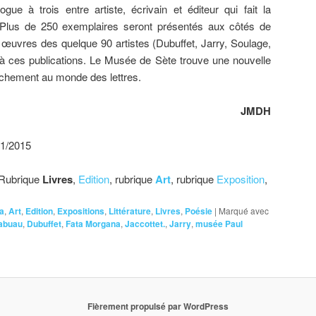
logue à trois entre artiste, écrivain et éditeur qui fait la
 Plus de 250 exemplaires seront présentés aux côtés de
uvres des quelque 90 artistes (Dubuffet, Jarry, Soulage,
 à ces publications. Le Musée de Sète trouve une nouvelle
achement au monde des lettres.
JMDH
01/2015
 Rubrique
Livres
,
Edition
, rubrique
Art
, rubrique
Exposition
,
a
,
Art
,
Edition
,
Expositions
,
Littérature
,
Livres
,
Poésie
|
Marqué avec
abuau
,
Dubuffet
,
Fata Morgana
,
Jaccottet.
,
Jarry
,
musée Paul
Fièrement propulsé par WordPress