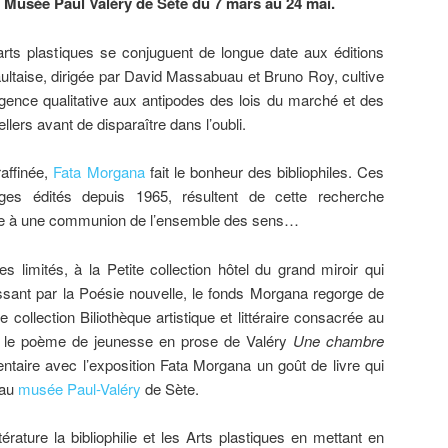
 Musée Paul Valéry de Sète du 7 mars au 24 mai.
 arts plastiques se conjuguent de longue date aux éditions
ltaise, dirigée par David Massabuau et Bruno Roy, cultive
gence qualitative aux antipodes des lois du marché et des
llers avant de disparaître dans l’oubli.
affinée,
Fata Morgana
fait le bonheur des bibliophiles. Ces
ges édités depuis 1965, résultent de cette recherche
ne à une communion de l’ensemble des sens…
es limités, à la Petite collection hôtel du grand miroir qui
assant par la Poésie nouvelle, le fonds Morgana regorge de
e collection Biliothèque artistique et littéraire consacrée au
uve le poème de jeunesse en prose de Valéry
Une chambre
ntaire avec l’exposition Fata Morgana un goût de livre qui
 au
musée Paul-Valéry
de Sète.
ttérature la bibliophilie et les Arts plastiques en mettant en