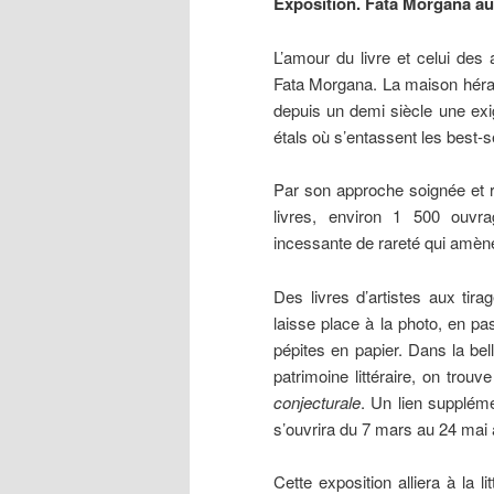
Exposition. Fata Morgana au
L’amour du livre et celui des
Fata Morgana. La maison hérau
depuis un demi siècle une exi
étals où s’entassent les best-se
Par son approche soignée et r
livres, environ 1 500 ouvra
incessante de rareté qui amè
Des livres d’artistes aux tirag
laisse place à la photo, en p
pépites en papier. Dans la bell
patrimoine littéraire, on tro
conjecturale
. Un lien suppléme
s’ouvrira du 7 mars au 24 mai
Cette exposition alliera à la li