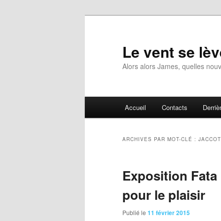
Aller
Aller
au
au
contenu
contenu
Le vent se lèv
principal
secondaire
Alors alors James, quelles nouv
Menu
Accueil
Contacts
Derrièr
principal
ARCHIVES PAR MOT-CLÉ :
JACCOT
Exposition Fata 
pour le plaisir
Publié le
11 février 2015