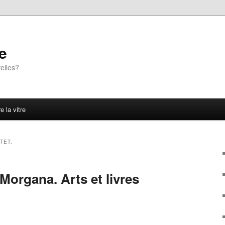
e
elles?
e la vitre
TET.
Morgana. Arts et livres