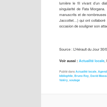
lumière le fil vivant d’un dia
singularité de Fata Morgana.
manuscrits et de nombreuses œ
Jaccottet…) qui ont collaboré
occasion de souligner son att
Source : L’Hérault du Jour 30/
Voir aussi :
Actualité locale
,
Publié dans
Actualité locale
,
Agend
bibliophile
,
Bruno Roy
,
David Mass
Valéry
,
soulage