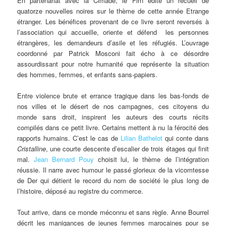
En partenariat avec la Cimade, le Firn édite un recueil de
quatorze nouvelles noires sur le thème de cette année Etrange
étranger. Les bénéfices provenant de ce livre seront reversés à
l’association qui accueille, oriente et défend les personnes
étrangères, les demandeurs d’asile et les réfugiés. L’ouvrage
coordonné par Patrick Mosconi fait écho à ce désordre
assourdissant pour notre humanité que représente la situation
des hommes, femmes, et enfants sans-papiers.
Entre violence brute et errance tragique dans les bas-fonds de
nos villes et le désert de nos campagnes, ces citoyens du
monde sans droit, inspirent les auteurs des courts récits
compilés dans ce petit livre. Certains mettent à nu la férocité des
rapports humains. C’est le cas de
Lilian Bathelot
qui conte dans
Cristalline
, une courte descente d’escalier de trois étages qui finit
mal.
Jean Bernard Pouy
choisit lui, le thème de l’intégration
réussie. Il narre avec humour le passé glorieux de la vicomtesse
de Der qui détient le record du nom de société le plus long de
l’histoire, déposé au registre du commerce.
Tout arrive, dans ce monde méconnu et sans règle. Anne Bourrel
décrit les manigances de jeunes femmes marocaines pour se