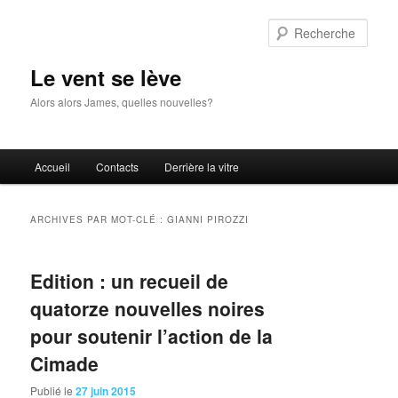
Aller
Aller
au
au
Rech
contenu
contenu
principal
secondaire
Le vent se lève
Alors alors James, quelles nouvelles?
Menu
Accueil
Contacts
Derrière la vitre
principal
ARCHIVES PAR MOT-CLÉ :
GIANNI PIROZZI
Edition : un recueil de
quatorze nouvelles noires
pour soutenir l’action de la
Cimade
Publié le
27 juin 2015