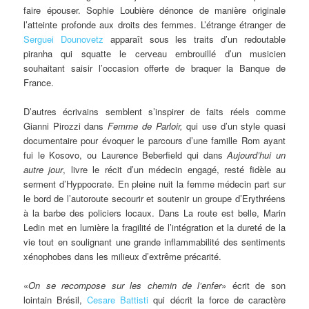
faire épouser. Sophie Loubière dénonce de manière originale
l’atteinte profonde aux droits des femmes. L’étrange étranger de
Serguei Dounovetz
apparaît sous les traits d’un redoutable
piranha qui squatte le cerveau embrouillé d’un musicien
souhaitant saisir l’occasion offerte de braquer la Banque de
France.
D’autres écrivains semblent s’inspirer de faits réels comme
Gianni Pirozzi dans
Femme de Parloir,
qui use d’un style quasi
documentaire pour évoquer le parcours d’une famille Rom ayant
fui le Kosovo, ou Laurence Beberfield qui dans
Aujourd’hui un
autre jour
, livre le récit d’un médecin engagé, resté fidèle au
serment d’Hyppocrate. En pleine nuit la femme médecin part sur
le bord de l’autoroute secourir et soutenir un groupe d’Erythréens
à la barbe des policiers locaux. Dans La route est belle, Marin
Ledin met en lumière la fragilité de l’intégration et la dureté de la
vie tout en soulignant une grande inflammabilité des sentiments
xénophobes dans les milieux d’extrême précarité.
«
On se recompose sur les chemin de l’enfer
» écrit de son
lointain Brésil,
Cesare Battisti
qui décrit la force de caractère