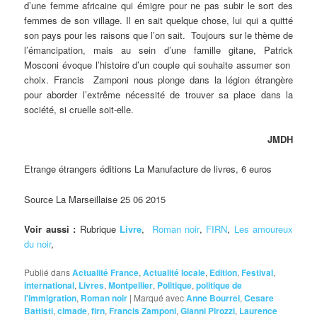
d’une femme africaine qui émigre pour ne pas subir le sort des
femmes de son village. Il en sait quelque chose, lui qui a quitté
son pays pour les raisons que l’on sait. Toujours sur le thème de
l’émancipation, mais au sein d’une famille gitane, Patrick
Mosconi évoque l’histoire d’un couple qui souhaite assumer son
choix. Francis Zamponi nous plonge dans la légion étrangère
pour aborder l’extrême nécessité de trouver sa place dans la
société, si cruelle soit-elle.
JMDH
Etrange étrangers éditions La Manufacture de livres, 6 euros
Source La Marseillaise 25 06 2015
Voir aussi :
Rubrique
Livre
,
Roman noir
,
FIRN
,
Les amoureux
du noir
,
Publié dans
Actualité France
,
Actualité locale
,
Edition
,
Festival
,
international
,
Livres
,
Montpellier
,
Politique
,
politique de
l'immigration
,
Roman noir
|
Marqué avec
Anne Bourrel
,
Cesare
Battisti
,
cimade
,
firn
,
Francis Zamponi
,
Gianni Pirozzi
,
Laurence