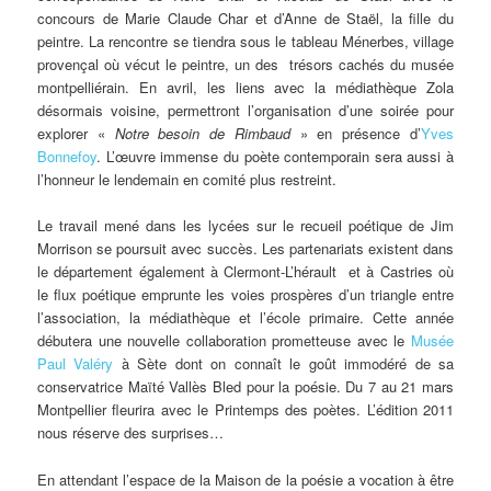
concours de Marie Claude Char et d’Anne de Staël, la fille du
peintre. La rencontre se tiendra sous le tableau Ménerbes, village
provençal où vécut le peintre, un des trésors cachés du musée
montpelliérain. En avril, les liens avec la médiathèque Zola
désormais voisine, permettront l’organisation d’une soirée pour
explorer «
Notre besoin de Rimbaud
» en présence d’
Yves
Bonnefoy
. L’œuvre immense du poète contemporain sera aussi à
l’honneur le lendemain en comité plus restreint.
Le travail mené dans les lycées sur le recueil poétique de Jim
Morrison se poursuit avec succès. Les partenariats existent dans
le département également à Clermont-L’hérault et à Castries où
le flux poétique emprunte les voies prospères d’un triangle entre
l’association, la médiathèque et l’école primaire. Cette année
débutera une nouvelle collaboration prometteuse avec le
Musée
Paul Valéry
à Sète dont on connaît le goût immodéré de sa
conservatrice Maïté Vallès Bled pour la poésie. Du 7 au 21 mars
Montpellier fleurira avec le Printemps des poètes. L’édition 2011
nous réserve des surprises…
En attendant l’espace de la Maison de la poésie a vocation à être