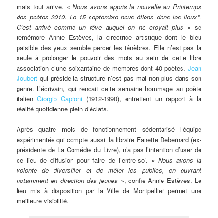
mais tout arrive. «
Nous avons appris la nouvelle au Printemps
des poètes 2010. Le 15 septembre nous étions dans les lieux*.
C’est arrivé comme un rêve auquel on ne croyait plus
» se
remémore Annie Estèves, la directrice artistique dont le bleu
paisible des yeux semble percer les ténèbres. Elle n’est pas la
seule à prolonger le pouvoir des mots au sein de cette libre
association d’une soixantaine de membres dont 40 poètes.
Jean
Joubert
qui préside la structure n’est pas mal non plus dans son
genre. L’écrivain, qui rendait cette semaine hommage au poète
italien
Giorgio Caproni
(1912-1990), entretient un rapport à la
réalité quotidienne plein d’éclats.
Après quatre mois de fonctionnement sédentarisé l’équipe
expérimentée qui compte aussi la libraire Fanette Debernard (ex-
présidente de La Comédie du Livre), n’a pas l’intention d’user de
ce lieu de diffusion pour faire de l’entre-soi.
« Nous avons la
volonté de diversifier et de mêler les publics, en ouvrant
notamment en direction des jeunes
», confie Annie Estèves. Le
lieu mis à disposition par la Ville de Montpellier permet une
meilleure visibilité.