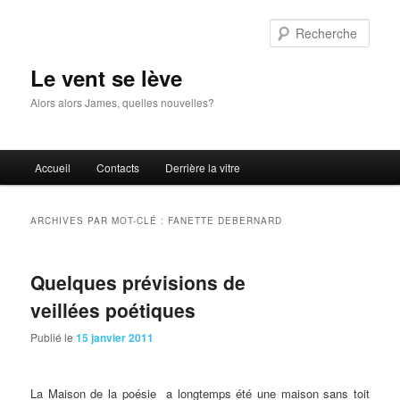
Aller
Aller
au
au
Rech
contenu
contenu
principal
secondaire
Le vent se lève
Alors alors James, quelles nouvelles?
Menu
Accueil
Contacts
Derrière la vitre
principal
ARCHIVES PAR MOT-CLÉ :
FANETTE DEBERNARD
Quelques prévisions de
veillées poétiques
Publié le
15 janvier 2011
La
Maison de la poésie a longtemps été une maison sans toit