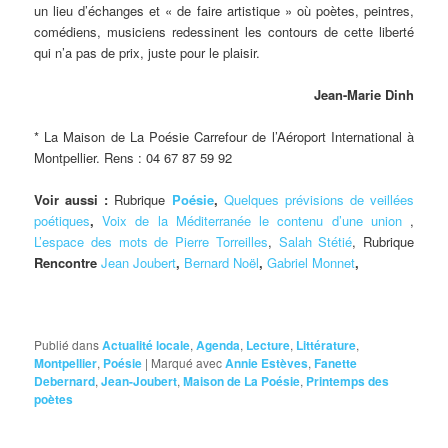
un lieu d’échanges et « de faire artistique » où poètes, peintres,
comédiens, musiciens redessinent les contours de cette liberté
qui n’a pas de prix, juste pour le plaisir.
Jean-Marie Dinh
* La Maison de La Poésie Carrefour de l’Aéroport International à
Montpellier. Rens : 04 67 87 59 92
Voir aussi :
Rubrique
Poésie
,
Quelques prévisions de veillées
poétiques
,
Voix de la Méditerranée le contenu d’une union
,
L’espace des mots de Pierre Torreilles
,
Salah Stétié
, Rubrique
Rencontre
Jean Joubert
,
Bernard Noël
,
Gabriel Monnet
,
Publié dans
Actualité locale
,
Agenda
,
Lecture
,
Littérature
,
Montpellier
,
Poésie
|
Marqué avec
Annie Estèves
,
Fanette
Debernard
,
Jean-Joubert
,
Maison de La Poésie
,
Printemps des
poètes