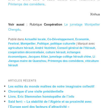
Printemps des comédiens
.
Xinhua
Voir aussi
: Rubrique
Coopération
Le jumelage Montpellier
Chengdu
,
Publié dans
Actualité locale
,
Co-Développement
,
Economie
,
Festival
,
Montpellier
,
Politique
,
politique culturelle
|
Marqué avec
agriculture hérault
,
André Vezinhet
,
Conseil général de l'Hérault
,
coopération décentralisée
,
culture hérault
,
échanges
économiques
,
Jacques Atlan
,
jumelage collège hérault chine
,
Li
Jianguo maire de Quanzhou
,
Printemps des comédiens
,
viticulture
hérault
ARTICLES RÉCENTS
Les exilés du monde maîtres de notre imaginaire collectif
Chronique d’une visite présidentielle
Livre. Eric Stemmelen homéopathe de l’info
Said ferri: « La stabilité de l’Algérie et sa proximité avec
l’Europe sont des facteurs d’attractivité »