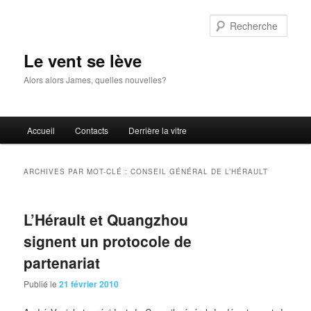
Aller
Aller
au
au
Rech
contenu
contenu
principal
secondaire
Le vent se lève
Alors alors James, quelles nouvelles?
Menu
Accueil
Contacts
Derrière la vitre
principal
ARCHIVES PAR MOT-CLÉ :
CONSEIL GÉNÉRAL DE L’HÉRAULT
L’Hérault et Quangzhou
signent un protocole de
partenariat
Publié le
21 février 2010