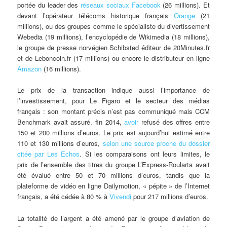
portée du leader des
réseaux sociaux
Facebook
(26 millions). Et
devant l’opérateur télécoms historique français
Orange
(21
millions), ou des groupes comme le spécialiste du divertissement
Webedia (19 millions), l’encyclopédie de Wikimedia (18 millions),
le groupe de presse norvégien Schibsted éditeur de 20Minutes.fr
et de Leboncoin.fr (17 millions) ou encore le distributeur en ligne
Amazon
(16 millions).
Le prix de la transaction indique aussi l’importance de
l’investissement, pour Le Figaro et le secteur des médias
français : son montant précis n’est pas communiqué mais CCM
Benchmark avait assuré, fin 2014,
avoir
refusé des offres entre
150 et 200 millions d’euros. Le prix est aujourd’hui estimé entre
110 et 130 millions d’euros,
selon une source proche du dossier
citée par Les Echos
. Si les comparaisons ont leurs limites, le
prix de l’ensemble des titres du groupe L’Express-Roularta avait
été évalué entre 50 et 70 millions d’euros, tandis que la
plateforme de vidéo en ligne Dailymotion, « pépite » de l’Internet
français, a été cédée à 80 % à
Vivendi
pour 217 millions d’euros.
La totalité de l’argent a été amené par le groupe d’aviation de