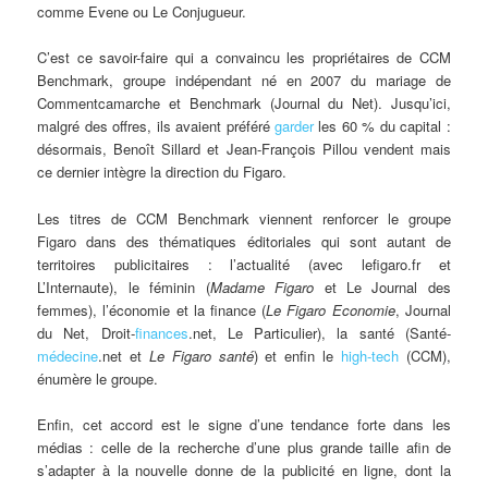
comme Evene ou Le Conjugueur.
C’est ce savoir-faire qui a convaincu les propriétaires de CCM
Benchmark, groupe indépendant né en 2007 du mariage de
Commentcamarche et Benchmark (Journal du Net). Jusqu’ici,
malgré des offres, ils avaient préféré
garder
les 60 % du capital :
désormais, Benoît Sillard et Jean-François Pillou vendent mais
ce dernier intègre la direction du Figaro.
Les titres de CCM Benchmark viennent renforcer le groupe
Figaro dans des thématiques éditoriales qui sont autant de
territoires publicitaires : l’actualité (avec lefigaro.fr et
L’Internaute), le féminin (
Madame Figaro
et Le Journal des
femmes), l’économie et la finance (
Le Figaro Economie
, Journal
du Net, Droit-
finances
.net, Le Particulier), la santé (Santé-
médecine
.net et
Le Figaro santé
) et enfin le
high-tech
(CCM),
énumère le groupe.
Enfin, cet accord est le signe d’une tendance forte dans les
médias : celle de la recherche d’une plus grande taille afin de
s’adapter à la nouvelle donne de la publicité en ligne, dont la