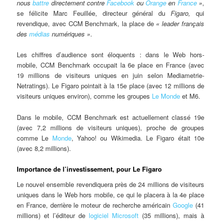
nous
battre
directement contre
Facebook
ou
Orange
en
France
»
,
se félicite Marc Feuillée, directeur général du
Figaro,
qui
revendique, avec CCM Benchmark, la place de
« leader français
des
médias
numériques »
.
Les chiffres d’audience sont éloquents : dans le Web hors-
mobile, CCM Benchmark occupait la 6e place en France (avec
19 millions de visiteurs uniques en juin selon Mediametrie-
Netratings). Le Figaro pointait à la 15e place (avec 12 millions de
visiteurs uniques environ), comme les groupes
Le Monde
et M6.
Dans le mobile, CCM Benchmark est actuellement classé 19e
(avec 7,2 millions de visiteurs uniques), proche de groupes
comme Le
Monde
, Yahoo! ou Wikimedia. Le Figaro était 10e
(avec 8,2 millions).
Importance de l’investissement, pour Le Figaro
Le nouvel ensemble revendiquera près de 24 millions de visiteurs
uniques dans le Web hors mobile, ce qui le placera à la 4e place
en France, derrière le moteur de recherche américain
Google
(41
millions) et l’éditeur de
logiciel
Microsoft
(35 millions), mais à