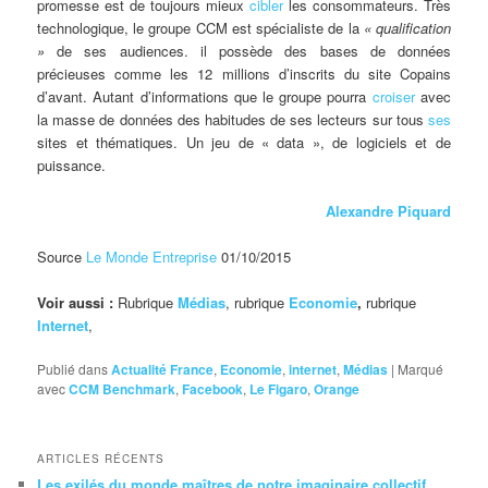
promesse est de toujours mieux
cibler
les consommateurs. Très
technologique, le groupe CCM est spécialiste de la
« qualification
»
de ses audiences. il possède des bases de données
précieuses comme les 12 millions d’inscrits du site Copains
d’avant. Autant d’informations que le groupe pourra
croiser
avec
la masse de données des habitudes de ses lecteurs sur tous
ses
sites et thématiques. Un jeu de « data », de logiciels et de
puissance.
Alexandre Piquard
Source
Le Monde Entreprise
01/10/2015
Voir aussi :
Rubrique
Médias
, rubrique
Economie
,
rubrique
Internet
,
Publié dans
Actualité France
,
Economie
,
internet
,
Médias
|
Marqué
avec
CCM Benchmark
,
Facebook
,
Le Figaro
,
Orange
ARTICLES RÉCENTS
Les exilés du monde maîtres de notre imaginaire collectif