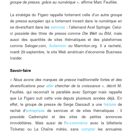
groupe de presse, grâce au numérique »,
affirme Marc Feuillée.
La stratégie du Figaro rappelle fortement celle d’un autre groupe
de presse européen qui a fortement investi dans le numérique en
se diversifiant dans les
services
: l’allemand Axel Springer. Celui-
ci possède des titres de presse comme
Die Welt
ou
Bild
, mais
aussi des quantités de sites thématiques et des plateformes
comme Seloger.com,
Aufeminin
ou Marmiton.org. Il a racheté,
mardi 29 septembre, le site Web américain d’économie Business
Insider.
Savoir-faire
« Nous avons des marques de presse traditionnelle fortes et des
diversifications pour
aller
chercher de la croissance »,
décrit M.
Feuillée, qui reconnaît le parallèle avec Springer mais rappelle
que Le Figaro suit cette voie depuis plusieurs années déjà. En
effet, le groupe de presse de Serge Dassault a une
histoire
de
rachat d’
entreprises
de services et de sites thématiques : il
possède Cadremploi et des sites de petites annonces
immobilières. Mais aussi de l’
e-commerce
avec la billetterie
Ticketac ou La Chaîne météo, sans
compter
les annuaires