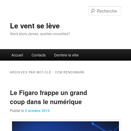
Aller
Aller
au
au
Rech
contenu
contenu
principal
secondaire
Le vent se lève
Alors alors James, quelles nouvelles?
Menu
Accueil
Contacts
Derrière la vitre
principal
ARCHIVES PAR MOT-CLÉ :
CCM BENCHMARK
Le Figaro frappe un grand
coup dans le numérique
Publié le
5 octobre 2015