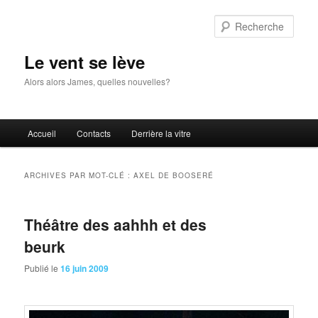
Aller
Aller
au
au
Rech
contenu
contenu
principal
secondaire
Le vent se lève
Alors alors James, quelles nouvelles?
Menu
Accueil
Contacts
Derrière la vitre
principal
ARCHIVES PAR MOT-CLÉ :
AXEL DE BOOSERÉ
Théâtre des aahhh et des
beurk
Publié le
16 juin 2009