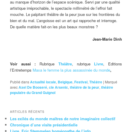
au manque d’horizon de l’espace scénique. Servi par une qualité
artistique irréprochable, le spectacle millimétré de l’effroi fait
mouche. Le palpitant théâtre de la peur joue sur les frontières du
bien et du mal. L’angoisse est un art qui rapproche et interroge.
De quelle matière fait-on les plus beaux monstres ?
Jean-Marie Dinh
Voir aussi :
Rubrique
Théâtre
, rubrique
Livre
, Editions
l’Entretemps
Maxa le femme la plus assassinée du monde
,
Publié dans
Actualité locale
,
Belgique
,
Festival
,
Théâtre
|
Marqué
avec
Axel De Booseré
,
cie Arsenic
,
théâtre de la peur
,
théâtre
populaire du Grand Guignol
ARTICLES RÉCENTS
Les exilés du monde maîtres de notre imaginaire collectif
Chronique d’une visite présidentielle
Livre. Eric Stemmelen homéopathe de l’info