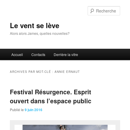
Aller
Aller
au
au
Rech
contenu
contenu
principal
secondaire
Le vent se lève
Alors alors James, quelles nouvelles?
Menu
Accueil
Contacts
Derrière la vitre
principal
ARCHIVES PAR MOT-CLÉ :
ANNIE ERNAUT
Festival Résurgence. Esprit
ouvert dans l’espace public
Publié le
9 juin 2016