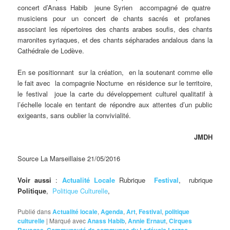
concert d’Anass Habib jeune Syrien accompagné de quatre
musiciens pour un concert de chants sacrés et profanes
associant les répertoires des chants arabes soufis, des chants
maronites syriaques, et des chants sépharades andalous dans la
Cathédrale de Lodève.
En se positionnant sur la création, en la soutenant comme elle
le fait avec la compagnie Nocturne en résidence sur le territoire,
le festival joue la carte du développement culturel qualitatif à
l’échelle locale en tentant de répondre aux attentes d’un public
exigeants, sans oublier la convivialité.
JMDH
Source La Marseillaise 21/05/2016
Voir aussi
:
Actualité Locale
Rubrique
Festival
,
rubrique
Politique
,
Politique Culturelle
,
Publié dans
Actualité locale
,
Agenda
,
Art
,
Festival
,
politique
culturelle
|
Marqué avec
Anass Habib
,
Annie Ernaut
,
Cirques
,
,