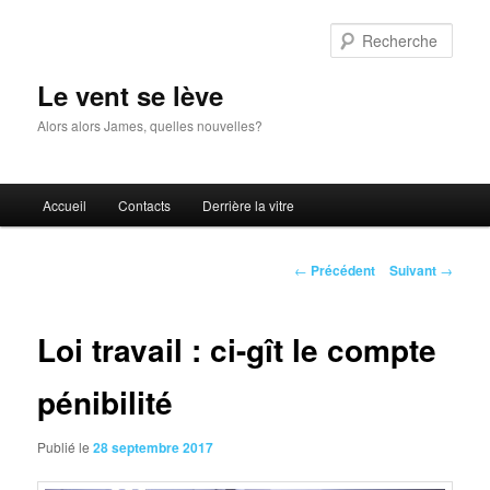
Aller
au
Rech
contenu
principal
Le vent se lève
Alors alors James, quelles nouvelles?
Menu
Accueil
Contacts
Derrière la vitre
principal
Navigation
←
Précédent
Suivant
→
des
articles
Loi travail : ci-gît le compte
pénibilité
Publié le
28 septembre 2017