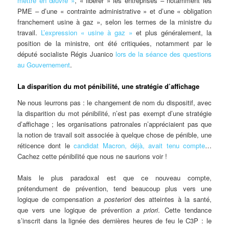
mettre en œuvre »
, « libérer » les entreprises – notamment les
PME – d’une « contrainte administrative » et d’une « obligation
franchement usine à gaz », selon les termes de la ministre du
travail.
L’expression « usine à gaz »
et plus généralement, la
position de la ministre, ont été critiquées, notamment par le
député socialiste Régis Juanico
lors de la séance des questions
au Gouvernement
.
La disparition du mot pénibilité, une stratégie d’affichage
Ne nous leurrons pas : le changement de nom du dispositif, avec
la disparition du mot pénibilité, n’est pas exempt d’une stratégie
d’affichage ; les organisations patronales n’appréciaient pas que
la notion de travail soit associée à quelque chose de pénible, une
réticence dont le
candidat Macron, déjà, avait tenu compte
…
Cachez cette pénibilité que nous ne saurions voir !
Mais le plus paradoxal est que ce nouveau compte,
prétendument de prévention, tend beaucoup plus vers une
logique de compensation
a posteriori
des atteintes à la santé,
que vers une logique de prévention
a priori
. Cette tendance
s’inscrit dans la lignée des dernières heures de feu le C3P : le