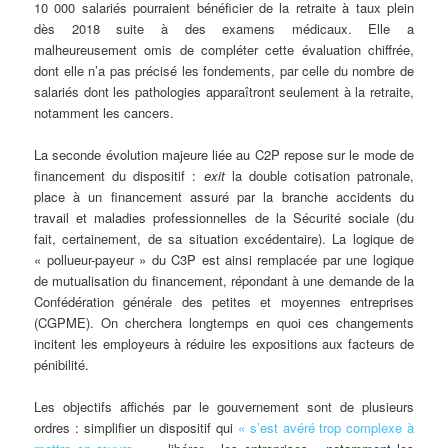
10 000 salariés pourraient bénéficier de la retraite à taux plein
dès 2018 suite à des examens médicaux. Elle a
malheureusement omis de compléter cette évaluation chiffrée,
dont elle n’a pas précisé les fondements, par celle du nombre de
salariés dont les pathologies apparaîtront seulement à la retraite,
notamment les cancers.
La seconde évolution majeure liée au C2P repose sur le mode de
financement du dispositif :
exit
la double cotisation patronale,
place à un financement assuré par la branche accidents du
travail et maladies professionnelles de la Sécurité sociale (du
fait, certainement, de sa situation excédentaire). La logique de
« pollueur-payeur » du C3P est ainsi remplacée par une logique
de mutualisation du financement, répondant à une demande de la
Confédération générale des petites et moyennes entreprises
(CGPME). On cherchera longtemps en quoi ces changements
incitent les employeurs à réduire les expositions aux facteurs de
pénibilité.
Les objectifs affichés par le gouvernement sont de plusieurs
ordres : simplifier un dispositif qui
« s’est avéré trop complexe à