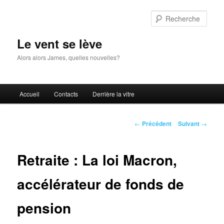
Aller
au
Rech
contenu
principal
Le vent se lève
Alors alors James, quelles nouvelles?
Menu
Accueil
Contacts
Derrière la vitre
principal
Navigation
←
Précédent
Suivant
→
des
articles
Retraite : La loi Macron,
accélérateur de fonds de
pension