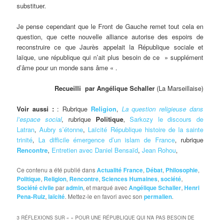
substituer.
Je pense cependant que le Front de Gauche remet tout cela en
question, que cette nouvelle alliance autorise des espoirs de
reconstruire ce que Jaurès appelait la République sociale et
laïque, une république qui n’ait plus besoin de ce » supplément
d’âme pour un monde sans âme « .
Recueilli par Angélique Schaller
(La Marseillaise)
Voir aussi :
: Rubrique
Religion
,
La question religieuse dans
l’espace social
,
rubrique
Politique
,
Sarkozy le discours de
Latran
,
Aubry s’étonne
,
Laïcité République histoire de la sainte
trinité
,
La difficile émergence d’un islam de France
, rubrique
Rencontre
,
Entretien avec Daniel Bensaïd
,
Jean Rohou
,
Ce contenu a été publié dans
Actualité France
,
Débat
,
Philosophie
,
Politique
,
Religion
,
Rencontre
,
Sciences Humaines
,
société
,
Société civile
par
admin
, et marqué avec
Angélique Schaller
,
Henri
Pena-Ruiz
,
laïcité
. Mettez-le en favori avec son
permalien
.
3 RÉFLEXIONS SUR «
« POUR UNE RÉPUBLIQUE QUI N’A PAS BESOIN DE