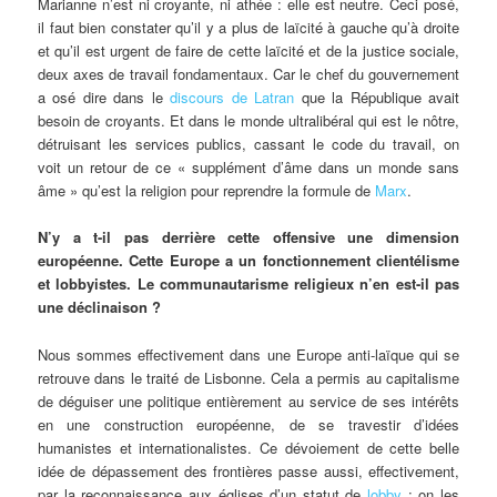
Marianne n’est ni croyante, ni athée : elle est neutre. Ceci posé,
il faut bien constater qu’il y a plus de laïcité à gauche qu’à droite
et qu’il est urgent de faire de cette laïcité et de la justice sociale,
deux axes de travail fondamentaux. Car le chef du gouvernement
a osé dire dans le
discours de Latran
que la République avait
besoin de croyants. Et dans le monde ultralibéral qui est le nôtre,
détruisant les services publics, cassant le code du travail, on
voit un retour de ce « supplément d’âme dans un monde sans
âme » qu’est la religion pour reprendre la formule de
Marx
.
N’y a t-il pas derrière cette offensive une dimension
européenne. Cette Europe a un fonctionnement clientélisme
et lobbyistes. Le communautarisme religieux n’en est-il pas
une déclinaison ?
Nous sommes effectivement dans une Europe anti-laïque qui se
retrouve dans le traité de Lisbonne. Cela a permis au capitalisme
de déguiser une politique entièrement au service de ses intérêts
en une construction européenne, de se travestir d’idées
humanistes et internationalistes. Ce dévoiement de cette belle
idée de dépassement des frontières passe aussi, effectivement,
par la reconnaissance aux églises d’un statut de
lobby
: on les