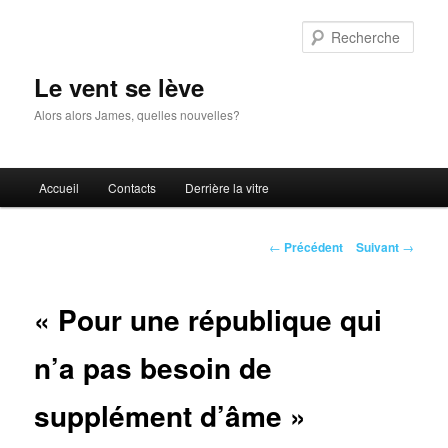
Aller
au
Rech
contenu
principal
Le vent se lève
Alors alors James, quelles nouvelles?
Menu
Accueil
Contacts
Derrière la vitre
principal
Navigation
←
Précédent
Suivant
→
des
articles
« Pour une république qui
n’a pas besoin de
supplément d’âme »