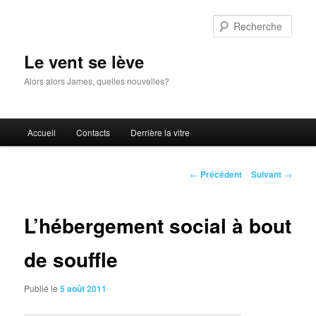
Aller
au
Rech
contenu
principal
Le vent se lève
Alors alors James, quelles nouvelles?
Menu
Accueil
Contacts
Derrière la vitre
principal
Navigation
←
Précédent
Suivant
→
des
articles
L’hébergement social à bout
de souffle
Publié le
5 août 2011