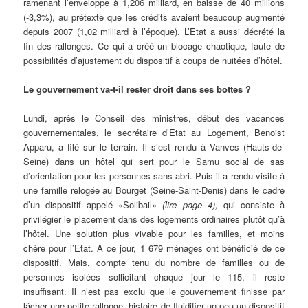
ramenant l’enveloppe à 1,206 milliard, en baisse de 40 millions
(-3,3%), au prétexte que les crédits avaient beaucoup augmenté
depuis 2007 (1,02 milliard à l’époque). L’Etat a aussi décrété la
fin des rallonges. Ce qui a créé un blocage chaotique, faute de
possibilités d’ajustement du dispositif à coups de nuitées d’hôtel.
Le gouvernement va-t-il rester droit dans ses bottes ?
Lundi, après le Conseil des ministres, début des vacances
gouvernementales, le secrétaire d’Etat au Logement, Benoist
Apparu, a filé sur le terrain. Il s’est rendu à Vanves (Hauts-de-
Seine) dans un hôtel qui sert pour le Samu social de sas
d’orientation pour les personnes sans abri. Puis il a rendu visite à
une famille relogée au Bourget (Seine-Saint-Denis) dans le cadre
d’un dispositif appelé «Solibail»
(lire page 4),
qui consiste à
privilégier le placement dans des logements ordinaires plutôt qu’à
l’hôtel. Une solution plus vivable pour les familles, et moins
chère pour l’Etat. A ce jour, 1 679 ménages ont bénéficié de ce
dispositif. Mais, compte tenu du nombre de familles ou de
personnes isolées sollicitant chaque jour le 115, il reste
insuffisant. Il n’est pas exclu que le gouvernement finisse par
lâcher une petite rallonge, histoire de fluidifier un peu un dispositif