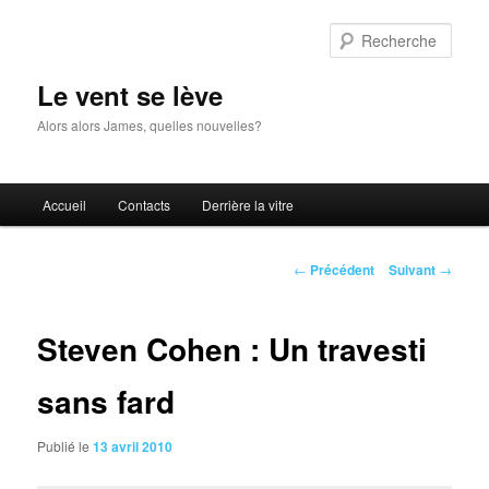
Aller
au
Rech
contenu
principal
Le vent se lève
Alors alors James, quelles nouvelles?
Menu
Accueil
Contacts
Derrière la vitre
principal
Navigation
←
Précédent
Suivant
→
des
articles
Steven Cohen : Un travesti
sans fard
Publié le
13 avril 2010