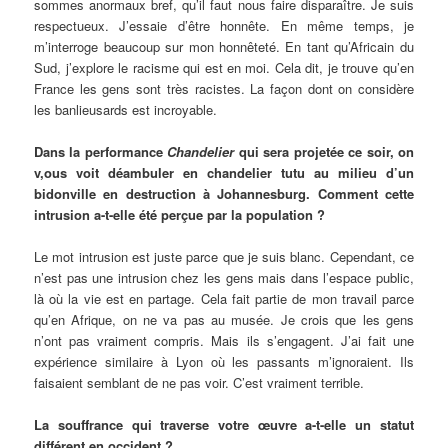
sommes anormaux bref, qu’il faut nous faire disparaître. Je suis
respectueux. J’essaie d’être honnête. En même temps, je
m’interroge beaucoup sur mon honnêteté. En tant qu’Africain du
Sud, j’explore le racisme qui est en moi. Cela dit, je trouve qu’en
France les gens sont très racistes. La façon dont on considère
les banlieusards est incroyable.
Dans la performance
Chandelier
qui sera projetée ce soir, on
v,ous voit déambuler en chandelier tutu au milieu d’un
bidonville en destruction à Johannesburg. Comment cette
intrusion a-t-elle été perçue par la population ?
Le mot intrusion est juste parce que je suis blanc. Cependant, ce
n’est pas une intrusion chez les gens mais dans l’espace public,
là où la vie est en partage. Cela fait partie de mon travail parce
qu’en Afrique, on ne va pas au musée. Je crois que les gens
n’ont pas vraiment compris. Mais ils s’engagent. J’ai fait une
expérience similaire à Lyon où les passants m’ignoraient. Ils
faisaient semblant de ne pas voir. C’est vraiment terrible.
La souffrance qui traverse votre œuvre a-t-elle un statut
différent en occident ?