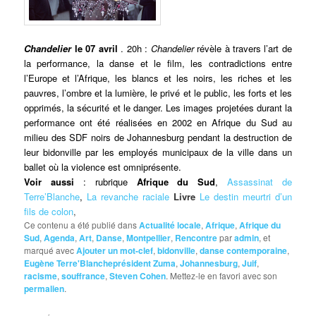
Chandelier
le 07 avril
. 20h :
Chandelier
révèle à travers l’art de
la performance, la danse et le film, les contradictions entre
l’Europe et l’Afrique, les blancs et les noirs, les riches et les
pauvres, l’ombre et la lumière, le privé et le public, les forts et les
opprimés, la sécurité et le danger. Les images projetées durant la
performance ont été réalisées en 2002 en Afrique du Sud au
milieu des SDF noirs de Johannesburg pendant la destruction de
leur bidonville par les employés municipaux de la ville dans un
ballet où la violence est omniprésente.
Voir aussi
: rubrique
Afrique du Sud
,
Assassinat de
Terre’Blanche
,
La revanche raciale
Livre
Le destin meurtri d’un
fils de colon
,
Ce contenu a été publié dans
Actualité locale
,
Afrique
,
Afrique du
Sud
,
Agenda
,
Art
,
Danse
,
Montpellier
,
Rencontre
par
admin
, et
marqué avec
Ajouter un mot-clef
,
bidonville
,
danse contemporaine
,
Eugène Terre'Blancheprésident Zuma
,
Johannesburg
,
Juif
,
racisme
,
souffrance
,
Steven Cohen
. Mettez-le en favori avec son
permalien
.