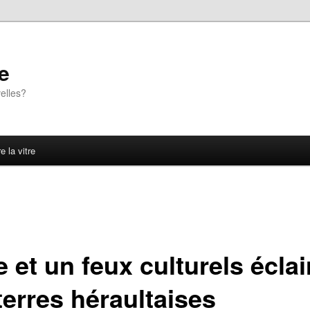
e
elles?
e la vitre
e et un feux culturels éclai
terres héraultaises