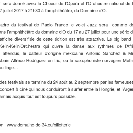
r sera donné avec le Choeur de l’Opéra et l’Orchestre national de 
t 7 juillet 2017 à 21h30 à l’amphithéâtre, du Domaine d’O.
cadre du festival de Radio France le volet Jazz sera comme d
dans l’amphithéâtre du domaine d’O du 17 au 27 juillet pour une série 
L’affiche diversifiée de cette édition est très attractive. Le big band 
 Kelin-Kelin’Orchestra qui ouvre la danse aux rythmes de l’Afr
 attendus, le batteur d’origine mexicaine Antonio Sanchez & Mig
ubain Alfredo Rodriguez en trio, ou le saxophoniste norvégien Mett
au linge…
des festivals se termine du 24 août au 2 septembre par les fameuse
concert & ciné qui nous conduiront à surfer entre la Hongrie, et l’Argen
 jamais acquis tout est toujours possible.
n : www.domaine-do-34.eu/billetterie