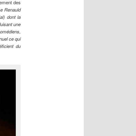
ncement des
se Renauld
al) dont la
duisant une
 Comédiens,
nuel ce qui
ficient du