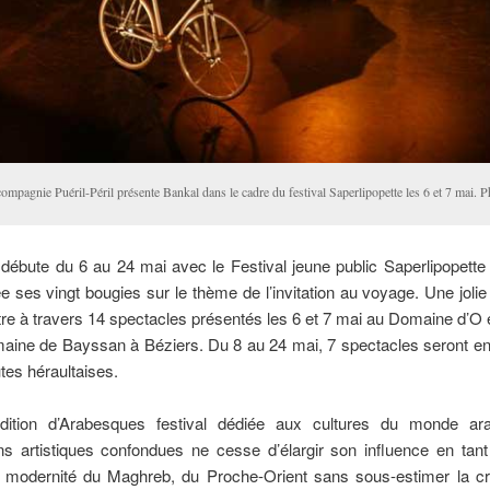
ompagnie Puéril-Péril présente Bankal dans le cadre du festival Saperlipopette les 6 et 7 mai. P
débute du 6 au 24 mai avec le Festival jeune public Saperlipopette 
e ses vingt bougies sur le thème de l’invitation au voyage. Une jol
re à travers 14 spectacles présentés les 6 et 7 mai au Domaine d’O e
aine de Bayssan à Béziers. Du 8 au 24 mai, 7 spectacles seront en 
utes héraultaises.
ition d’Arabesques festival dédiée aux cultures du monde ar
ns artistiques confondues ne cesse d’élargir son influence en tant
a modernité du Maghreb, du Proche-Orient sans sous-estimer la cré