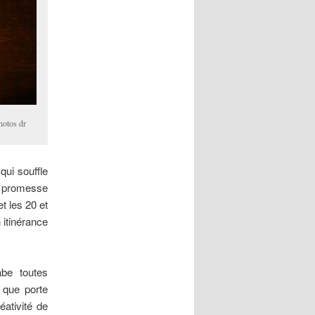
hotos dr
qui souffle
ie promesse
t les 20 et
itinérance
abe toutes
 que porte
ativité de