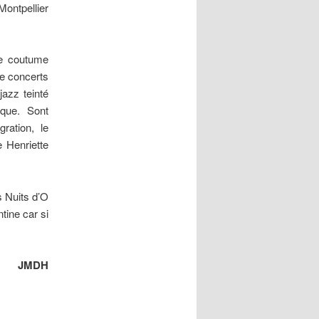
Montpellier
e coutume
de concerts
jazz teinté
ique. Sont
ration, le
e Henriette
s Nuits d’O
tine car si
JMDH