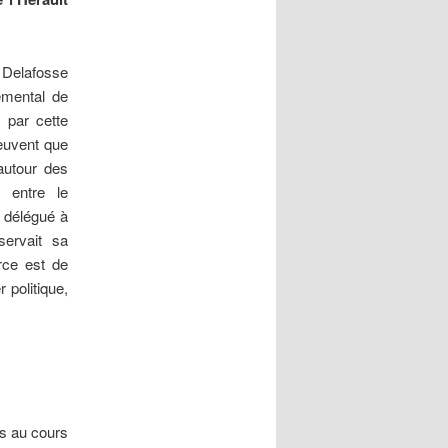
 Delafosse
emental de
 par cette
peuvent que
 autour des
 entre le
u délégué à
servait sa
rce est de
 politique,
es au cours