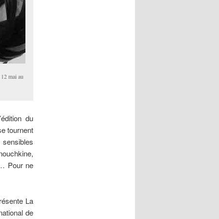
 12 mai au
édition du
e tournent
 sensibles
Mnouchkine,
e… Pour ne
présente La
national de