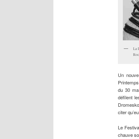
La 
Roc
Un nouvel
Printemps
du 30 mai
défilent l
Dromesko,
citer qu’e
Le Festiva
chauve sou