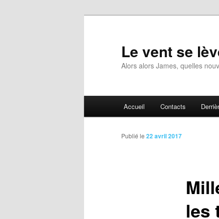
Aller
au
contenu
Le vent se lèv
principal
Alors alors James, quelles nouv
Menu
Accueil
Contacts
Derrièr
principal
Publié le
22 avril 2017
Mill
les 