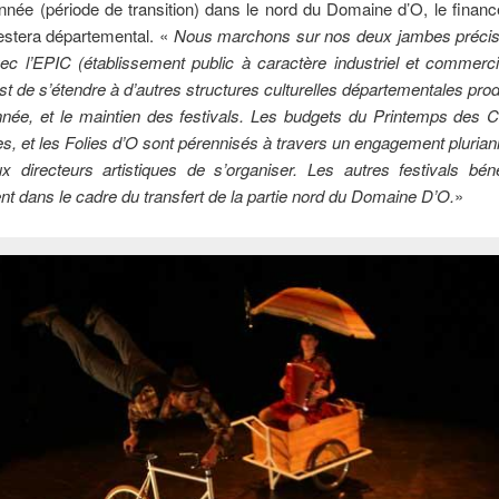
nnée (période de transition) dans le nord du Domaine d’O, le fina
restera départemental. «
Nous marchons sur nos deux jambes préci
ec l’EPIC (établissement public à caractère industriel et commerci
st de s’étendre à d’autres structures culturelles départementales pro
année, et le maintien des festivals. Les budgets du Printemps des
, et les Folies d’O sont pérennisés à travers un engagement plurian
x directeurs artistiques de s’organiser. Les autres festivals béné
t dans le cadre du transfert de la partie nord du Domaine D’O.
»