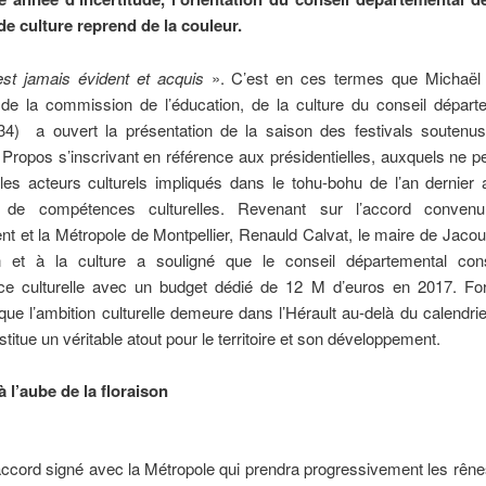
de culture reprend de la couleur.
est jamais évident et acquis
». C’est en ces termes que Michaël
 de la commission de l’éducation, de la culture du conseil départ
 (34) a ouvert la présentation de la saison des festivals soutenus
n. Propos s’inscrivant en référence aux présidentielles, auxquels ne 
les acteurs culturels impliqués dans le tohu-bohu de l’an dernier
s de compétences culturelles. Revenant sur l’accord convenu
t et la Métropole de Montpellier, Renauld Calvat, le maire de Jaco
on et à la culture a souligné que le conseil départemental con
e culturelle avec un budget dédié de 12 M d’euros en 2017. Fo
que l’ambition culturelle demeure dans l’Hérault au-delà du calendrier
stitue un véritable atout pour le territoire et son développement.
à l’aube de la floraison
accord signé avec la Métropole qui prendra progressivement les rên