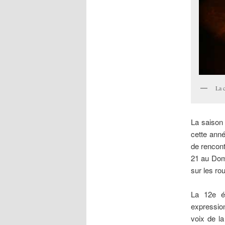
La c
La saison 
cette anné
de rencont
21 au Dom
sur les ro
La 12e éd
expressio
voix de l