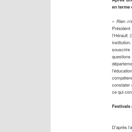
en terme 
«
Rien n’
Président
l’Hérault
institutio
souscrire 
question
départemen
l’éducati
compétenc
constater 
ce qui con
Festivals 
D’après l’