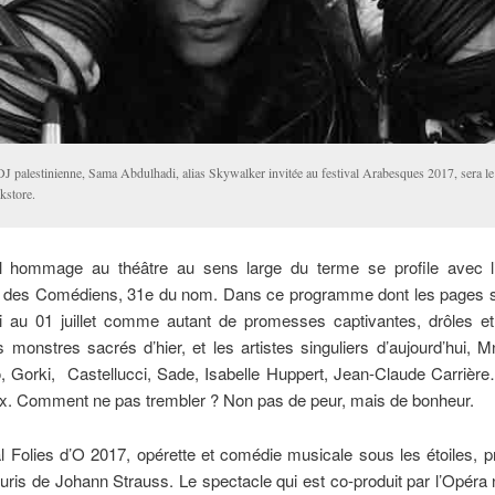
DJ palestinienne, Sama Abdulhadi, alias Skywalker invitée au festival Arabesques 2017, sera le
kstore.
 hommage au théâtre au sens large du terme se profile avec l’
 des Comédiens, 31e du nom. Dans ce programme dont les pages s
 au 01 juillet comme autant de promesses captivantes, drôles et
es monstres sacrés d’hier, et les artistes singuliers d’aujourd’hui, 
 Gorki, Castellucci, Sade, Isabelle Huppert, Jean-Claude Carrièr
ux. Comment ne pas trembler ? Non pas de peur, mais de bonheur.
l Folies d’O 2017, opérette et comédie musicale sous les étoiles, 
ris de Johann Strauss. Le spectacle qui est co-produit par l’Opéra 