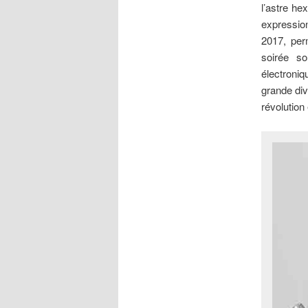
l’astre he
expression
2017, per
soirée s
électroni
grande div
révolution