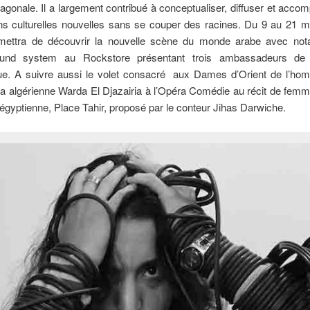
xagonale. Il a largement contribué à conceptualiser, diffuser et acco
s culturelles nouvelles sans se couper des racines. Du 9 au 21 mai
mettra de découvrir la nouvelle scène du monde arabe avec no
ound system au Rockstore présentant trois ambassadeurs de
que. A suivre aussi le volet consacré aux Dames d’Orient de l’ho
a algérienne Warda El Djazairia à l’Opéra Comédie au récit de fem
 égyptienne, Place Tahir, proposé par le conteur Jihas Darwiche.