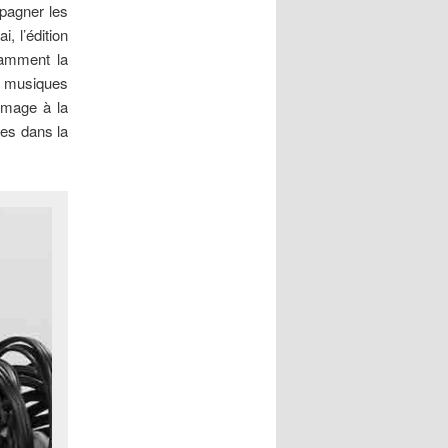
mpagner les
, l’édition
tamment la
 musiques
mmage à la
mes dans la