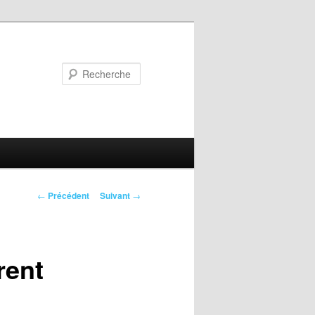
Recherche
Navigation
←
Précédent
Suivant
→
des
articles
rent