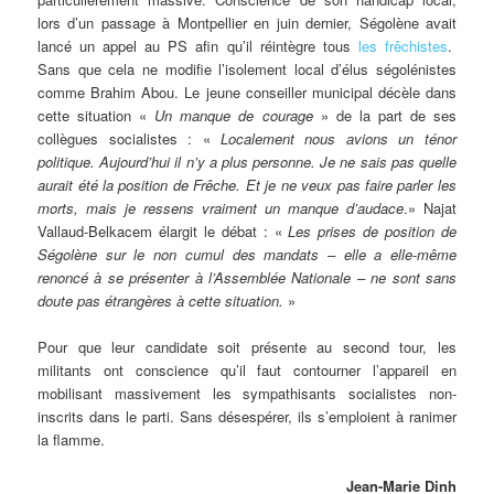
lors d’un passage à Montpellier en juin dernier, Ségolène avait
lancé un appel au PS afin qu’il réintègre tous
les frêchistes
.
Sans que cela ne modifie l’isolement local d’élus ségolénistes
comme Brahim Abou. Le jeune conseiller municipal décèle dans
cette situation «
Un manque de courage
» de la part de ses
collègues socialistes : «
Localement nous avions un ténor
politique. Aujourd’hui il n’y a plus personne. Je ne sais pas quelle
aurait été la position de Frêche. Et je ne veux pas faire parler les
morts, mais je ressens vraiment un manque d’audace
.» Najat
Vallaud-Belkacem élargit le débat : «
Les prises de position de
Ségolène sur le non cumul des mandats – elle a elle-même
renoncé à se présenter à l’Assemblée Nationale – ne sont sans
doute pas étrangères à cette situation.
»
Pour que leur candidate soit présente au second tour, les
militants ont conscience qu’il faut contourner l’appareil en
mobilisant massivement les sympathisants socialistes non-
inscrits dans le parti. Sans désespérer, ils s’emploient à ranimer
la flamme.
Jean-Marie Dinh