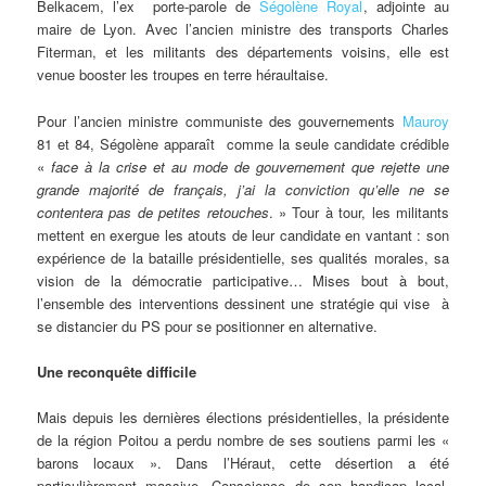
Belkacem, l’ex porte-parole de
Ségolène Royal
, adjointe au
maire de Lyon. Avec l’ancien ministre des transports Charles
Fiterman, et les militants des départements voisins, elle est
venue booster les troupes en terre héraultaise.
Pour l’ancien ministre communiste des gouvernements
Mauroy
81 et 84, Ségolène apparaît comme la seule candidate crédible
«
face à la crise et au mode de gouvernement que rejette une
grande majorité de français, j’ai la conviction qu’elle ne se
contentera pas de petites retouches
. » Tour à tour, les militants
mettent en exergue les atouts de leur candidate en vantant : son
expérience de la bataille présidentielle, ses qualités morales, sa
vision de la démocratie participative… Mises bout à bout,
l’ensemble des interventions dessinent une stratégie qui vise à
se distancier du PS pour se positionner en alternative.
Une reconquête difficile
Mais depuis les dernières élections présidentielles, la présidente
de la région Poitou a perdu nombre de ses soutiens parmi les «
barons locaux ». Dans l’Héraut, cette désertion a été
particulièrement massive. Conscience de son handicap local,