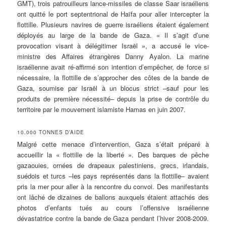
GMT), trois patrouilleurs lance-missiles de classe Saar israéliens
ont quitté le port septentrional de Haïfa pour aller intercepter la
flottille. Plusieurs navires de guerre israéliens étaient également
déployés au large de la bande de Gaza. « Il s’agit d’une
provocation visant à délégitimer Israël », a accusé le vice-
ministre des Affaires étrangères Danny Ayalon. La marine
israélienne avait ré-affirmé son intention d’empêcher, de force si
nécessaire, la flottille de s’approcher des côtes de la bande de
Gaza, soumise par Israël à un blocus strict –sauf pour les
produits de première nécessité– depuis la prise de contrôle du
territoire par le mouvement islamiste Hamas en juin 2007.
10.000 TONNES D’AIDE
Malgré cette menace d’intervention, Gaza s’était préparé à
accueillir la « flottille de la liberté ». Des barques de pêche
gazaouies, ornées de drapeaux palestiniens, grecs, irlandais,
suédois et turcs –les pays représentés dans la flottille– avaient
pris la mer pour aller à la rencontre du convoi. Des manifestants
ont lâché de dizaines de ballons auxquels étaient attachés des
photos d’enfants tués au cours l’offensive israélienne
dévastatrice contre la bande de Gaza pendant l’hiver 2008-2009.