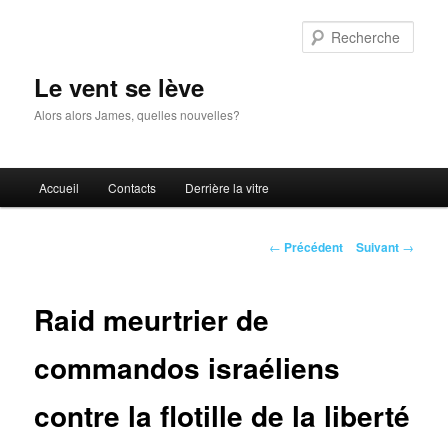
Aller
au
Rech
contenu
principal
Le vent se lève
Alors alors James, quelles nouvelles?
Menu
Accueil
Contacts
Derrière la vitre
principal
Navigation
←
Précédent
Suivant
→
des
articles
Raid meurtrier de
commandos israéliens
contre la flotille de la liberté