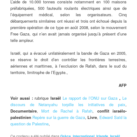
L’aide de 10.000 tonnes consiste notamment en 100 maisons
préfabriquées, 500 fauteuils roulants électriques ainsi que de
l’équipement médical, selon les organisateurs. Cinq
débarquements similaires ont réussi et trois ont échoué depuis la
première opération de ce type en août 2008, selon le mouvement
Free Gaza, qui n’en avait jamais organisé jusqu’à présent d’une
telle ampleur.
Israël, qui a évacué unilatéralement la bande de Gaza en 2005,
se réserve le droit d’en contrôler les frontières terrestres,
aériennes et maritimes, à l’exclusion de Rafah, dans le sud du
territoire, limitrophe de l’Egypte.,
AFP
Voir aussi :
rubrique
Israël
Le rapport de l’ONU sur Gaza
,
Le
discours de Netanyahu torpille les initiatives de paix
,
Documentaire
,
Mort de Rachel à Rafah
,
conflit israélo-
palestinien
Repère sur la guerre de Gaza
,
Livre
,
Edward Saïd la
question de Palestine
,
Ce contenu a été publié dans
Grèce
,
international
,
Irlande
,
Israël
,