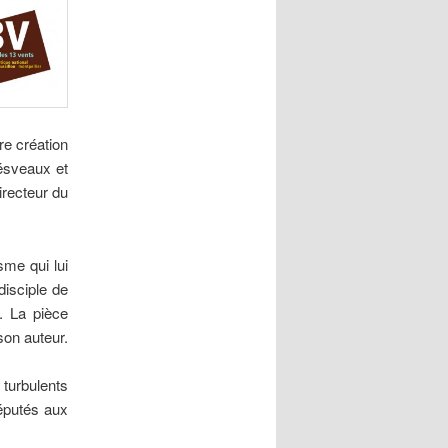
e création
Désveaux et
irecteur du
sme qui lui
disciple de
. La pièce
son auteur.
 turbulents
réputés aux