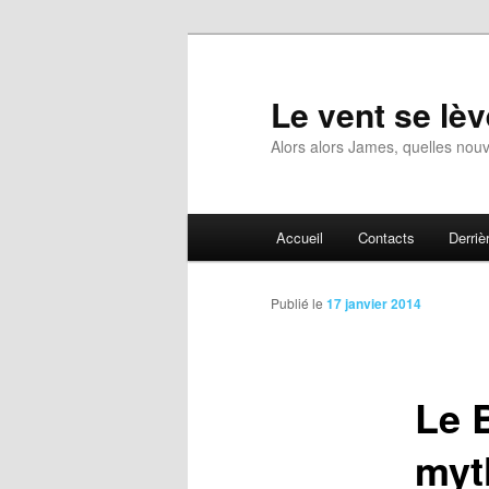
Aller
au
contenu
Le vent se lèv
principal
Alors alors James, quelles nouv
Menu
Accueil
Contacts
Derrièr
principal
Publié le
17 janvier 2014
Le 
myt