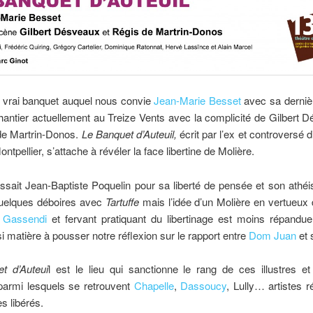
 vrai banquet auquel nous convie
Jean-Marie Besset
avec sa dernièr
antier actuellement au Treize Vents avec la complicité de Gilbert 
de Martrin-Donos.
Le Banquet d’Auteuil,
écrit par l’ex et controversé d
tpellier, s’attache à révéler la face libertine de Molière.
sait Jean-Baptiste Poquelin pour sa liberté de pensée et son athéi
quelques déboires avec
Tartuffe
mais l’idée d’un Molière en vertueux 
Gassendi
et fervant pratiquant du libertinage est moins répandue
i matière à pousser notre réflexion sur le rapport entre
Dom Juan
et 
t d’Auteui
l est le lieu qui sanctionne le rang de ces illustres et
parmi lesquels se retrouvent
Chapelle
,
Dassoucy
, Lully… artistes 
s libérés.