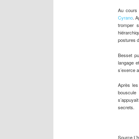
Au cours 
Cyrano
. A
tromper s
hiérarchi
postures d
Besset pui
langage e
s’exerce a
Après les
bouscule 
s’appuyait
secrets.
Source L’h