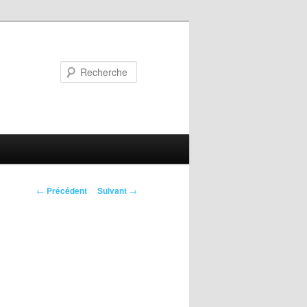
Recherche
Navigation
←
Précédent
Suivant
→
des
articles