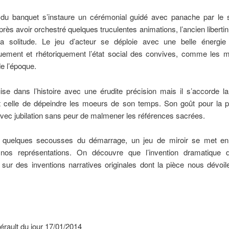
du banquet s’instaure un cérémonial guidé avec panache par le 
près avoir orchestré quelques truculentes animations, l’ancien libertin
a solitude. Le jeu d’acteur se déploie avec une belle énergie
quement et rhétoriquement l’état social des convives, comme les m
e l’époque.
se dans l’histoire avec une érudite précision mais il s’accorde la
t celle de dépeindre les moeurs de son temps. Son goût pour la p
vec jubilation sans peur de malmener les références sacrées.
 quelques secousses du démarrage, un jeu de miroir se met en
nos représentations. On découvre que l’invention dramatique 
 sur des inventions narratives originales dont la pièce nous dévoi
érault du jour 17/01/2014