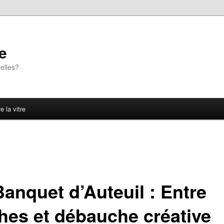
e
elles?
e la vitre
Banquet d’Auteuil : Entre
hes et débauche créative