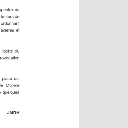
spectre de
 tentera de
 ordonnant
anières et
 liberté du
rovocation
 place qui
de Molière
le quelques
JMDH