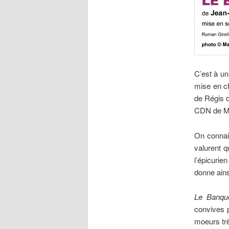
C’est
à un
mise en ch
de Régis 
CDN de Mon
On connais
valurent 
l’épicurien
donne ains
Le Banque
convives 
moeurs trè