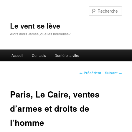
Aller
au
Rech
contenu
principal
Le vent se lève
Alors alors James, quelles nouvelles?
Menu
Accueil
Contacts
Derrière la vitre
principal
Navigation
←
Précédent
Suivant
→
des
articles
Paris, Le Caire, ventes
d’armes et droits de
l’homme