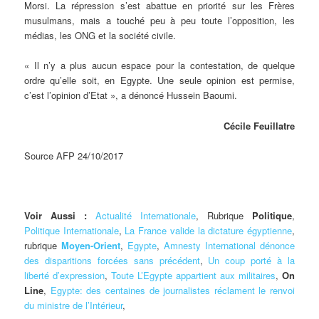
Morsi. La répression s’est abattue en priorité sur les Frères
musulmans, mais a touché peu à peu toute l’opposition, les
médias, les ONG et la société civile.
« Il n’y a plus aucun espace pour la contestation, de quelque
ordre qu’elle soit, en Egypte. Une seule opinion est permise,
c’est l’opinion d’Etat », a dénoncé Hussein Baoumi.
Cécile Feuillatre
Source AFP 24/10/2017
Voir Aussi :
Actualité Internationale
, Rubrique
Politique
,
Politique Internationale
,
La France valide la dictature égyptienne
,
rubrique
Moyen-Orient
,
Egypte
,
Amnesty International dénonce
des disparitions forcées sans précédent
,
Un coup porté à la
liberté d’expression
,
Toute L’Egypte appartient aux militaires
,
On
Line
,
Egypte: des centaines de journalistes réclament le renvoi
du ministre de l’Intérieur
,