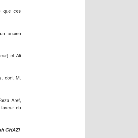
gé que ces
 un ancien
ur) et Ali
s, dont M.
Reza Aref,
n faveur du
osh GHAZI