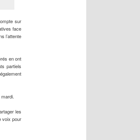
compte sur
atives face
s l’attente
érés en ont
ts partiels
t également
 mardi.
artager les
e voix pour