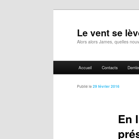
Aller
au
contenu
Le vent se lèv
principal
Alors alors James, quelles nouv
Menu
Accueil
Contacts
Derrièr
principal
Publié le
29 février 2016
En 
prés