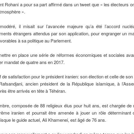
nt Rohani a pour sa part affirmé dans un tweet que « les électeurs o
atmosphère ».
 modéré, il misait sur l’avancée majeure qu’a été l’accord nucléa
ements étrangers attendus par son application, pour engranger un 
vorables à sa politique au Parlement.
mettre en place une série de réformes économiques et sociales avan
er mandat de quatre ans en 2017.
 de satisfaction pour le président iranien: son élection et celle de son
afsandjani, ancien président de la République islamique, à l’Ass
rès être arrivés en tête à Téhéran.
mbre, composée de 88 religieux élus pour huit ans, est chargée de
rême iranien et pourrait être amenée à jouer un rôle déterminant 
sque le guide actuel, Ali Khamenei, est âgé de 76 ans.