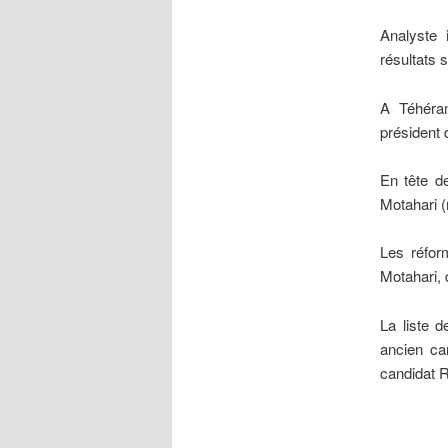
Analyste 
résultats 
A Téhéran
président 
En tête d
Motahari 
Les réfor
Motahari, 
La liste 
ancien can
candidat R