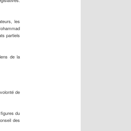
gislatives.
teurs, les
t Mohammad
ts partiels
iens de la
 volonté de
 figures du
Conseil des