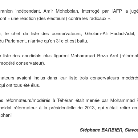
iranien indépendant, Amir Mohebbian, interrogé par l’AFP, a ju
sont « une réaction (des électeurs) contre les radicaux ».
, le chef de liste des conservateurs, Gholam-Ali Hadad-Adel,
du Parlement, n’arrive qu’en 31e et est battu.
e liste des candidats élus figurent Mohammad Reza Aref (réformate
(modéré conservateur).
mateurs avaient inclus dans leur liste trois conservateurs modéré
qui ont tous été élus.
des réformateurs/modérés à Téhéran était menée par Mohammad 
didat réformateur à la présidentielle de 2013, qui s’était retiré e
ohani.
Stéphane BARBIER, Siav