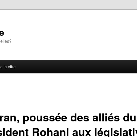
e
elles?
e la vitre
Iran, poussée des alliés du
ident Rohani aux législati