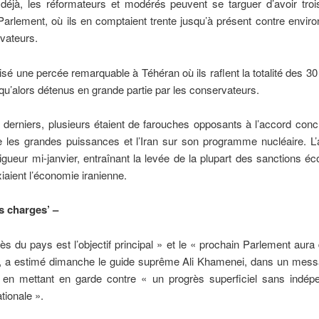
déjà, les réformateurs et modérés peuvent se targuer d’avoir troi
Parlement, où ils en comptaient trente jusqu’à présent contre envir
vateurs.
alisé une percée remarquable à Téhéran où ils raflent la totalité des 30
squ’alors détenus en grande partie par les conservateurs.
derniers, plusieurs étaient de farouches opposants à l’accord conclu
e les grandes puissances et l’Iran sur son programme nucléaire. L’
igueur mi-janvier, entraînant la levée de la plupart des sanctions 
iaient l’économie iranienne.
s charges’ –
ès du pays est l’objectif principal » et le « prochain Parlement aura
, a estimé dimanche le guide suprême Ali Khamenei, dans un messa
n, en mettant en garde contre « un progrès superficiel sans indép
ationale ».