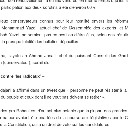
 pour son renouvellement a eu lieu vendredi en même temps que les lé
 participation aux deux scrutins a été d’environ 60%.
gieux conservateurs connus pour leur hostilité envers les réforma
s Mohammad Yazdi, actuel chef de l’Assemblée des experts, e
ah Yazdi, ne seraient pas en position d’être élus, selon des résulta
 la presque totalité des bulletins dépouillés.
he, l’ayatollah Ahmad Janati, chef du puissant Conseil des Gard
n (conservateur), serait élu.
contre ‘les radicaux’ –
ajani a affirmé dans un tweet que « personne ne peut résister à la
 du peuple et ceux dont il ne veut pas doivent se retirer ».
des pro-Rohani est d’autant plus notable que la plupart des grandes
mateur avaient été écartées de la course aux législatives par le 
e la Constitution, qui a un droit de veto sur les candidatures.