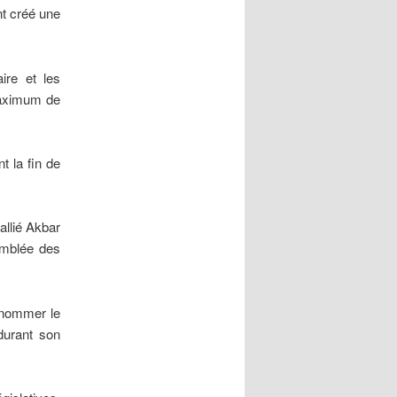
nt créé une
ire et les
maximum de
t la fin de
 allié Akbar
emblée des
 nommer le
durant son