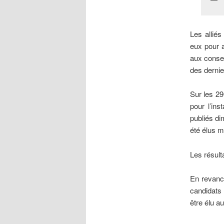
Les allié
eux pour a
aux conser
des dernie
Sur les 29
pour l’ins
publiés di
été élus m
Les résult
En revanch
candidats 
être élu au