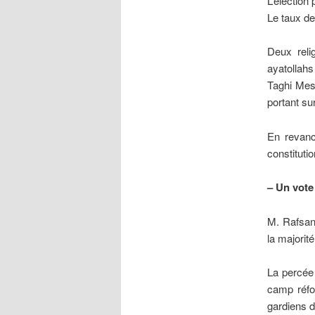
L’élection
Le taux de
Deux reli
ayatollah
Taghi Mesb
portant sur
En revanc
constitutio
– Un vote 
M. Rafsand
la majorité
La percée 
camp réfor
gardiens d