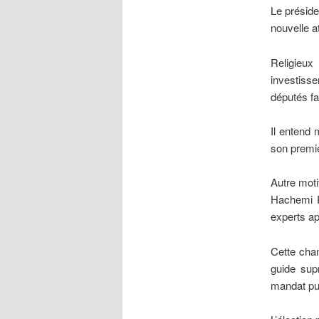
Le préside
nouvelle 
Religieux
investiss
députés fa
Il entend 
son premi
Autre motif
Hachemi R
experts ap
Cette cha
guide sup
mandat pui