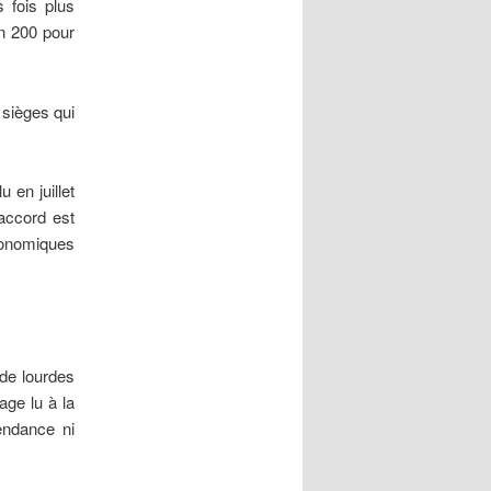
s fois plus
on 200 pour
 sièges qui
 en juillet
accord est
économiques
 de lourdes
ge lu à la
endance ni