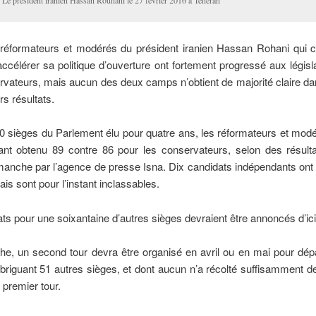
Le président iranien Hassan Rouhani le 27 février 2016 à Téhéran
s réformateurs et modérés du président iranien Hassan Rohani qui 
ccélérer sa politique d’ouverture ont fortement progressé aux législ
vateurs, mais aucun des deux camps n’obtient de majorité claire dan
rs résultats.
0 sièges du Parlement élu pour quatre ans, les réformateurs et mod
tant obtenu 89 contre 86 pour les conservateurs, selon des résulta
manche par l’agence de presse Isna. Dix candidats indépendants on
ais sont pour l’instant inclassables.
ats pour une soixantaine d’autres sièges devraient être annoncés d’ici
e, un second tour devra être organisé en avril ou en mai pour dép
briguant 51 autres sièges, et dont aucun n’a récolté suffisamment d
 premier tour.