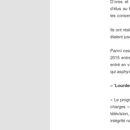
D’ores et 
d’élus au 
les conser
Ils ont ré
étaient ju
Parmi ces 
2015 entr
entré en v
qui asphyx
– ‘Lourde
« Le progr
charges »
télévisio
intégrité n