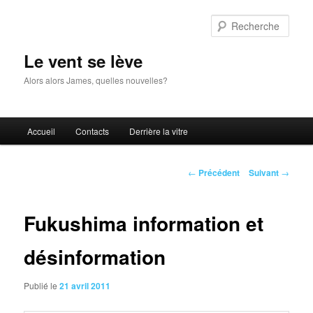
Aller
au
Rech
contenu
principal
Le vent se lève
Alors alors James, quelles nouvelles?
Menu
Accueil
Contacts
Derrière la vitre
principal
Navigation
←
Précédent
Suivant
→
des
articles
Fukushima information et
désinformation
Publié le
21 avril 2011