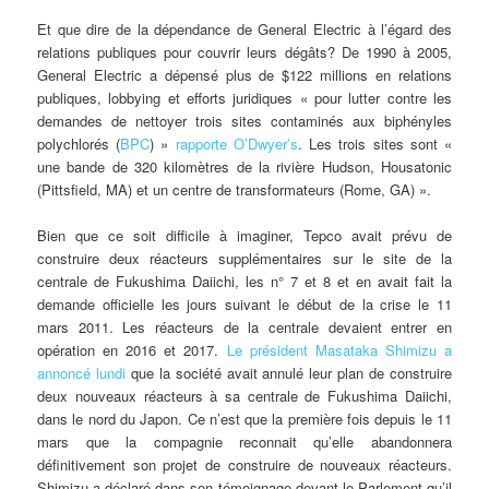
Et que dire de la dépendance de General Electric à l’égard des
relations publiques pour couvrir leurs dégâts? De 1990 à 2005,
General Electric a dépensé plus de $122 millions en relations
publiques, lobbying et efforts juridiques « pour lutter contre les
demandes de nettoyer trois sites contaminés aux biphényles
polychlorés (
BPC
) »
rapporte O’Dwyer’s
. Les trois sites sont «
une bande de 320 kilomètres de la rivière Hudson, Housatonic
(Pittsfield, MA) et un centre de transformateurs (Rome, GA) ».
Bien que ce soit difficile à imaginer, Tepco avait prévu de
construire deux réacteurs supplémentaires sur le site de la
centrale de Fukushima Daiichi, les n° 7 et 8 et en avait fait la
demande officielle les jours suivant le début de la crise le 11
mars 2011. Les réacteurs de la centrale devaient entrer en
opération en 2016 et 2017.
Le président Masataka Shimizu a
annoncé lundi
que la société avait annulé leur plan de construire
deux nouveaux réacteurs à sa centrale de Fukushima Daiichi,
dans le nord du Japon. Ce n’est que la première fois depuis le 11
mars que la compagnie reconnait qu’elle abandonnera
définitivement son projet de construire de nouveaux réacteurs.
Shimizu a déclaré dans son témoignage devant le Parlement qu’il