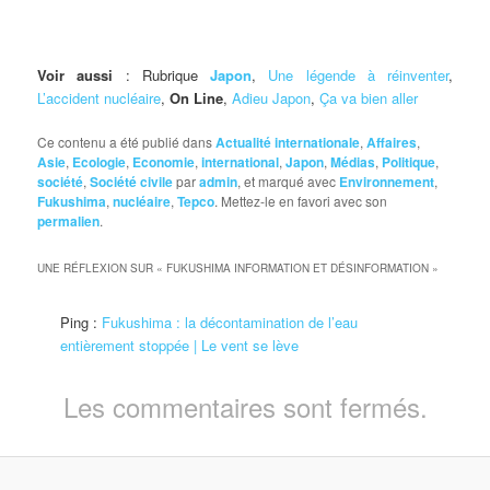
Voir aussi
: Rubrique
Japon
,
Une légende à réinventer
,
L’accident nucléaire
,
On Line
,
Adieu Japon
,
Ça va bien aller
Ce contenu a été publié dans
Actualité internationale
,
Affaires
,
Asie
,
Ecologie
,
Economie
,
international
,
Japon
,
Médias
,
Politique
,
société
,
Société civile
par
admin
, et marqué avec
Environnement
,
Fukushima
,
nucléaire
,
Tepco
. Mettez-le en favori avec son
permalien
.
UNE RÉFLEXION SUR «
FUKUSHIMA INFORMATION ET DÉSINFORMATION
»
Ping :
Fukushima : la décontamination de l’eau
entièrement stoppée | Le vent se lève
Les commentaires sont fermés.