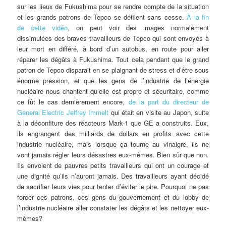
sur les lieux de Fukushima pour se rendre compte de la situation
et les grands patrons de Tepco se défilent sans cesse.
À la fin
de cette vidéo
, on peut voir des images normalement
dissimulées des braves travailleurs de Tepco qui sont envoyés à
leur mort en différé, à bord d’un autobus, en route pour aller
réparer les dégâts à Fukushima. Tout cela pendant que le grand
patron de Tepco disparait en se plaignant de stress et d’être sous
énorme pression, et que les gens de l’industrie de l’énergie
nucléaire nous chantent qu’elle est propre et sécuritaire, comme
ce fût le cas dernièrement encore,
de la part du directeur de
General Electric Jeffrey Immelt
qui était en visite au Japon, suite
à la déconfiture des réacteurs Mark-1 que GE a construits. Eux,
ils engrangent des milliards de dollars en profits avec cette
industrie nucléaire, mais lorsque ça tourne au vinaigre, ils ne
vont jamais régler leurs désastres eux-mêmes. Bien sûr que non.
Ils envoient de pauvres petits travailleurs qui ont un courage et
une dignité qu’ils n’auront jamais. Des travailleurs ayant décidé
de sacrifier leurs vies pour tenter d’éviter le pire. Pourquoi ne pas
forcer ces patrons, ces gens du gouvernement et du lobby de
l’industrie nucléaire aller constater les dégâts et les nettoyer eux-
mêmes?