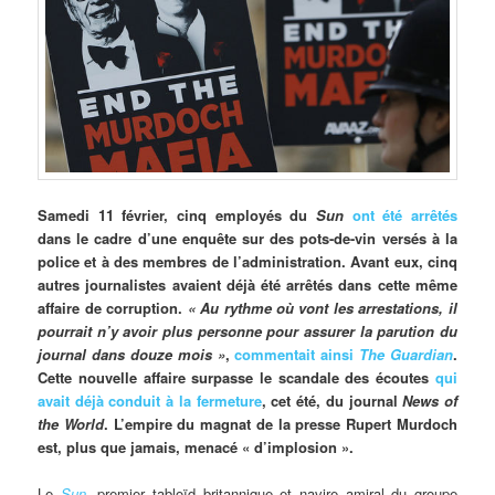
Samedi
11 février, cinq employés du
Sun
ont été arrêtés
dans le cadre d’une enquête sur des pots-de-vin versés à la
police et à des membres de l’administration. Avant eux, cinq
autres journalistes avaient déjà été arrêtés dans cette même
affaire de corruption.
« Au rythme où vont les arrestations
, il
pourrait n’y avoir plus personne pour assurer la parution du
journal dans douze mois »
,
commentait ainsi
The Guardian
.
Cette nouvelle affaire surpasse le scandale des écoutes
qui
avait déjà conduit à la fermeture
, cet été, du journal
News of
the World
. L’empire du magnat de la presse Rupert Murdoch
est, plus que jamais, menacé « d’implosion ».
Le
Sun
, premier tabloïd britannique et navire amiral du groupe