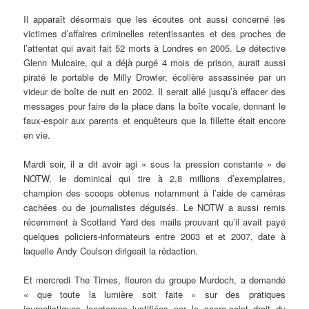
Il apparaît désormais que les écoutes ont aussi concerné les
victimes d’affaires criminelles retentissantes et des proches de
l’attentat qui avait fait 52 morts à Londres en 2005. Le détective
Glenn Mulcaire, qui a déjà purgé 4 mois de prison, aurait aussi
piraté le portable de Milly Drowler, écolière assassinée par un
videur de boîte de nuit en 2002. Il serait allé jusqu’à effacer des
messages pour faire de la place dans la boîte vocale, donnant le
faux-espoir aux parents et enquêteurs que la fillette était encore
en vie.
Mardi soir, il a dit avoir agi « sous la pression constante » de
NOTW, le dominical qui tire à 2,8 millions d’exemplaires,
champion des scoops obtenus notamment à l’aide de caméras
cachées ou de journalistes déguisés. Le NOTW a aussi remis
récemment à Scotland Yard des mails prouvant qu’il avait payé
quelques policiers-informateurs entre 2003 et et 2007, date à
laquelle Andy Coulson dirigeait la rédaction.
Et mercredi The Times, fleuron du groupe Murdoch, a demandé
« que toute la lumière soit faite » sur des pratiques
journalistiques longtemps justifiées par le sacro-saint droit du