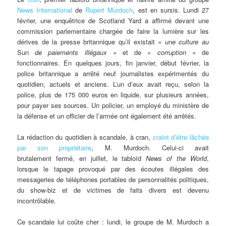
News International
de
Rupert Murdoch
, est en sursis. Lundi 27
février, une enquêtrice de Scotland Yard a affirmé devant une
commission parlementaire chargée de faire la lumière sur les
dérives de la presse britannique qu’il existait
« une culture au
Sun
de paiements illégaux »
et de
« corruption »
de
fonctionnaires. En quelques jours, fin janvier, début février, la
police britannique a arrêté neuf journalistes expérimentés du
quotidien, actuels et anciens. L’un d’eux avait reçu, selon la
police, plus de 175 000 euros en liquide, sur plusieurs années,
pour payer ses sources. Un policier, un employé du ministère de
la défense et un officier de l’armée ont également été arrêtés.
La rédaction du quotidien à scandale, à cran,
craint d’être lâchée
par son propriétaire
, M. Murdoch. Celui-ci avait
brutalement fermé, en juillet, le tabloïd
News of the World
,
lorsque le tapage provoqué par des écoutes illégales des
messageries de téléphones portables de personnalités politiques,
du show-biz et de victimes de faits divers est devenu
incontrôlable.
Ce scandale lui coûte cher : lundi, le groupe de M. Murdoch a