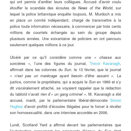
qui ont permis d’arrêter leurs collègues. Accusé d’avoir voulu
étouffer le scandale des écoutes de
News of the World
, sur
lequel la police britannique enquête toujours, M. Murdoch a mis
en place un comité indépendant, chargé de transmettre à la
police toute information nécessaire, à commencer par trois cents
millions de courriels échangés au sein du groupe depuis
plusieurs années. Une soixantaine de policiers en ont parcouru
seulement quelques millions à ce jour.
Ulcéré par ce qu’il considère comme une
« chasse aux
sorcières »
, l’une des figures du journal,
Trevor Kavanagh
,
affirmait dans les colonnes du
Sun
,
le 13 février, que le journal
« n’est pas un marécage ayant besoin d’être assaini ».
La
justice, comme le propriétaire, qui a acquis le
Sun
en 1969 et s’y
dit viscéralement attaché, se voyaient rappeler que la rédaction
du tabloïd n’avait rien d’
« un gang criminel ».
M. Kavanagh a été
accusé, mardi, par le parlementaire libéral-démocrate
Simon
Hughes
d’avoir profité d’écoutes illégales pour le forcer à révéler
son homosexualité, dans une interview accordée en 2006.
Lundi, Scotland Yard a affirmé devant les parlementaires que
l’autorisation concernant les paiements illégaux du
Sun
était