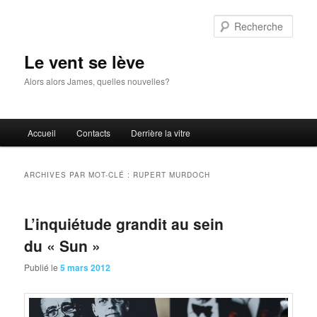
Aller
Aller
au
au
Rech
contenu
contenu
principal
secondaire
Le vent se lève
Alors alors James, quelles nouvelles?
Menu
Accueil
Contacts
Derrière la vitre
principal
ARCHIVES PAR MOT-CLÉ :
RUPERT MURDOCH
L’inquiétude grandit au sein
du « Sun »
Publié le
5 mars 2012