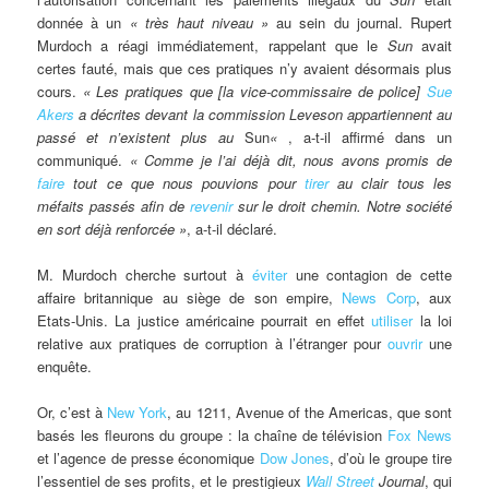
donnée à un
« très haut niveau »
au sein du journal. Rupert
Murdoch a réagi immédiatement, rappelant que le
Sun
avait
certes fauté, mais que ces pratiques n’y avaient désormais plus
cours.
« Les pratiques que [la vice-commissaire de police]
Sue
Akers
a décrites devant la commission Leveson appartiennent au
passé et n’existent plus au
Sun
«
, a-t-il affirmé dans un
communiqué.
« Comme je l’ai déjà dit, nous avons promis de
faire
tout ce que nous pouvions pour
tirer
au clair tous les
méfaits passés afin de
revenir
sur le droit chemin. Notre société
en sort déjà renforcée »
, a-t-il déclaré.
M. Murdoch cherche surtout à
éviter
une contagion de cette
affaire britannique au siège de son empire,
News Corp
, aux
Etats-Unis. La justice américaine pourrait en effet
utiliser
la loi
relative aux pratiques de corruption à l’étranger pour
ouvrir
une
enquête.
Or, c’est à
New York
, au 1211, Avenue of the Americas, que sont
basés les fleurons du groupe : la chaîne de télévision
Fox News
et l’agence de presse économique
Dow Jones
, d’où le groupe tire
l’essentiel de ses profits, et le prestigieux
Wall Street
Journal
, qui