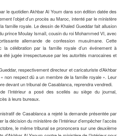
 par le quotidien Akhbar Al Youm dans son édition datée des
ement l’objet d’un procès au Maroc, intenté par le ministère
la famille royale. Le dessin de Khaled Gueddar fait allusion
du prince Moulay Ismaïl, cousin du roi Mohammed VI, avec
rtissante allemande de confession musulmane. Cette
ec la célébration par la famille royale d’un événement à
 a été jugée irrespectueuse par les autorités marocaines et
ueddar, respectivement directeur et caricaturiste d’Akhbar
 « non respect dû a un membre de la famille royale ». Leur
e devant un tribunal de Casablanca, reprendra vendredi.
de l’Intérieur a posé des scellés au siège du journal,
accès à leurs bureaux.
inistratif de Casablanca a rejeté la demande présentée par
er la décision du ministère de l’Intérieur d’empêcher l’accès
octobre, le même tribunal se prononcera sur une deuxième
ts d’Akhbar Al Yaoum contre le ministère de l’Intérieur pour