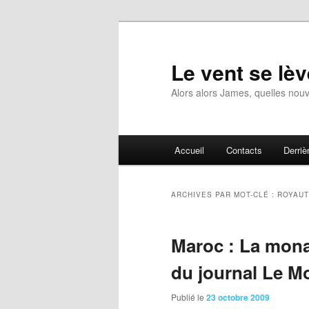
Aller
Aller
au
au
contenu
contenu
Le vent se lèv
principal
secondaire
Alors alors James, quelles nouv
Menu
Accueil
Contacts
Derrièr
principal
ARCHIVES PAR MOT-CLÉ :
ROYAU
Maroc : La monar
du journal Le M
Publié le
23 octobre 2009