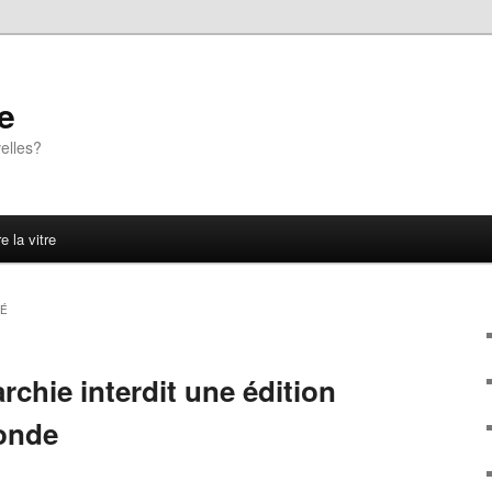
e
elles?
e la vitre
TÉ
chie interdit une édition
onde