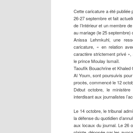
Cette caricature a été publiée
26-27 septembre et fait actuell
de l’Intérieur et un membre de 
au mariage (le 25 septembre) 
Anissa Lehmkuhl, une resso
caricature, « en relation av
caractère strictement privé »,
le prince Moulay Ismaïl.
Taoufik Bouachrine et Khaled G
Al Youm, sont poursuivis pour
procès, commencé le 12 octobr
Début octobre, le ministère 
interdisant aux journalistes l’
Le 14 octobre, le tribunal adm
la défense du quotidien d’annul
aux locaux du journal. Le 26 
plainte, déposée par les avoca