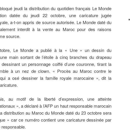
bloqué jeudi la distribution du quotidien français Le Monde
tion datée du jeudi 22 octobre, une caricature jugée
oyale, a-t-on appris de source autorisée. Le Monde daté du
alement interdit à la vente au Maroc pour des raisons
ême source.
obre, Le Monde a publié à la « Une » un dessin du
 une main sortant de l’étoile à cinq branches du drapeau
dessinant un personnage coiffé d’une couronne, tirant la
emble à un nez de clown. « Procès au Maroc contre le
qui a osé dessiner la famille royale marocaine », dit la
ricature.
s, au motif de la liberté d’expression, une atteinte
ionaux », a déclaré à l’AFP un haut responsable marocain
a distribution au Maroc du Monde daté du 23 octobre sera
ue » car ce numéro contient une caricature dessinée par
 responsable.