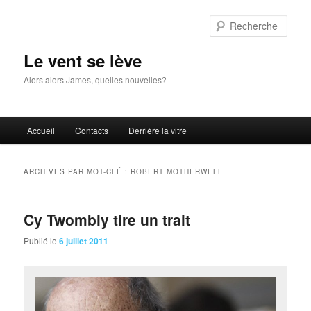
Aller
Aller
au
au
Rech
contenu
contenu
principal
secondaire
Le vent se lève
Alors alors James, quelles nouvelles?
Menu
Accueil
Contacts
Derrière la vitre
principal
ARCHIVES PAR MOT-CLÉ :
ROBERT MOTHERWELL
Cy Twombly tire un trait
Publié le
6 juillet 2011