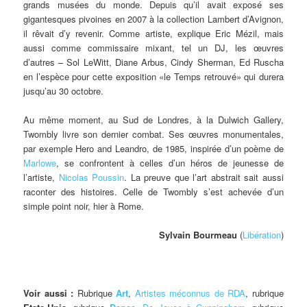
grands musées du monde. Depuis qu’il avait exposé ses
gigantesques pivoines en 2007 à la collection Lambert d’Avignon,
il rêvait d’y revenir. Comme artiste, explique Eric Mézil, mais
aussi comme commissaire mixant, tel un DJ, les œuvres
d’autres – Sol LeWitt, Diane Arbus, Cindy Sherman, Ed Ruscha
en l’espèce pour cette exposition «le Temps retrouvé» qui durera
jusqu’au 30 octobre.
Au même moment, au Sud de Londres, à la Dulwich Gallery,
Twombly livre son dernier combat. Ses œuvres monumentales,
par exemple Hero and Leandro, de 1985, inspirée d’un poème de
Marlowe
, se confrontent à celles d’un héros de jeunesse de
l’artiste,
Nicolas Poussin
. La preuve que l’art abstrait sait aussi
raconter des histoires. Celle de Twombly s’est achevée d’un
simple point noir, hier à Rome.
Sylvain Bourmeau
(
Libération
)
Voir aussi :
Rubrique
Art
,
Artistes méconnus de RDA
, rubrique