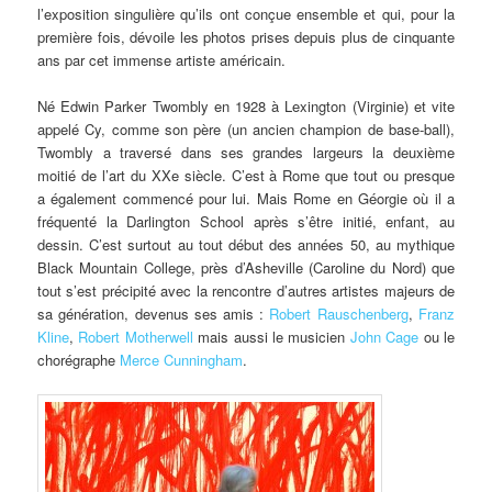
l’exposition singulière qu’ils ont conçue ensemble et qui, pour la
première fois, dévoile les photos prises depuis plus de cinquante
ans par cet immense artiste américain.
Né Edwin Parker Twombly en 1928 à Lexington (Virginie) et vite
appelé Cy, comme son père (un ancien champion de base-ball),
Twombly a traversé dans ses grandes largeurs la deuxième
moitié de l’art du XXe siècle. C’est à Rome que tout ou presque
a également commencé pour lui. Mais Rome en Géorgie où il a
fréquenté la Darlington School après s’être initié, enfant, au
dessin. C’est surtout au tout début des années 50, au mythique
Black Mountain College, près d’Asheville (Caroline du Nord) que
tout s’est précipité avec la rencontre d’autres artistes majeurs de
sa génération, devenus ses amis :
Robert Rauschenberg
,
Franz
Kline
,
Robert Motherwell
mais aussi le musicien
John Cage
ou le
chorégraphe
Merce Cunningham
.