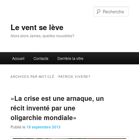
Aller
Aller
au
au
Rech
contenu
contenu
principal
secondaire
Le vent se lève
Alors alors James, quelles nouvelles?
Menu
Accueil
Contacts
Derrière la vitre
principal
ARCHIVES PAR MOT-CLÉ :
PATRICK VIVERET
«La crise est une arnaque, un
récit inventé par une
oligarchie mondiale»
Publié le
19 septembre 2013