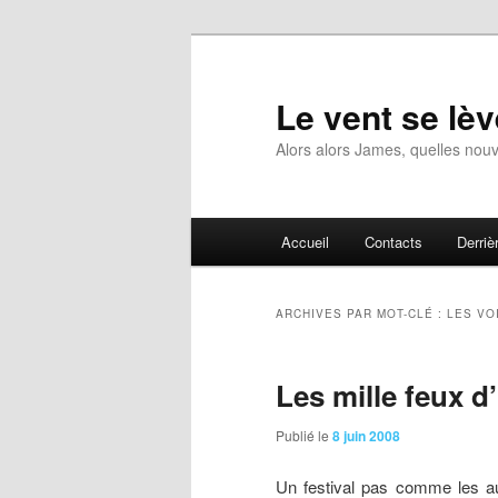
Aller
Aller
au
au
contenu
contenu
Le vent se lèv
principal
secondaire
Alors alors James, quelles nouv
Menu
Accueil
Contacts
Derrièr
principal
ARCHIVES PAR MOT-CLÉ :
LES VO
Les mille feux d
Publié le
8 juin 2008
Un
festival pas comme les au