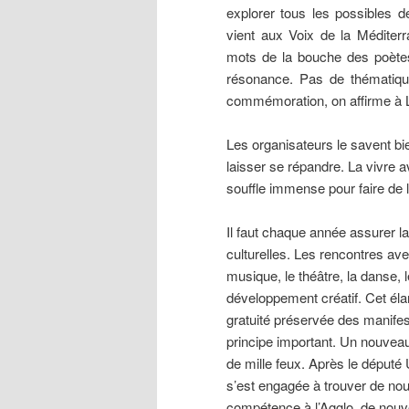
explorer tous les possibles d
vient aux Voix de la Méditerr
mots de la bouche des poètes. 
résonance. Pas de thématique,
commémoration, on affirme à L
Les organisateurs le savent bi
laisser se répandre. La vivre a
souffle immense pour faire de la
Il faut chaque année assurer l
culturelles. Les rencontres av
musique, le théâtre, la danse, 
développement créatif. Cet él
gratuité préservée des manife
principe important. Un nouveau
de mille feux. Après le député
s’est engagée à trouver de no
compétence à l’Agglo, de nouv