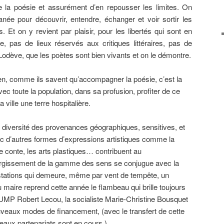
e la poésie et assurément d’en repousser les limites. On
anée pour découvrir, entendre, échanger et voir sortir les
Et on y revient par plaisir, pour les libertés qui sont en
 pas de lieux réservés aux critiques littéraires, pas de
odève, que les poètes sont bien vivants et on le démontre.
en, comme ils savent qu’accompagner la poésie, c’est la
vec toute la population, dans sa profusion, profiter de ce
 ville une terre hospitalière.
a diversité des provenances géographiques, sensitives, et
ec d’autres formes d’expressions artistiques comme la
le conte, les arts plastiques… contribuent au
argissement de la gamme des sens se conjugue avec la
stations qui demeure, même par vent de tempête, un
 maire reprend cette année le flambeau qui brille toujours
 UMP Robert Lecou, la socialiste Marie-Christine Bousquet
uveaux modes de financement, (avec le transfert de cette
eaux partenariats sont en cours.)