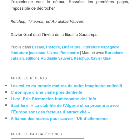
L’expérience vaut le détour. Passées les premières pages,
impossible de décrocher.
Ketchup, 17 euros, éd Au diable Vauvert.
Xavier Gual était l’invité de la librairie Sauramps.
Publié dans
Essais
,
Histoire
,
Littérature
,
littérature espagnole
,
littérature jeunesse
,
Livres
,
Rencontre
|
Marqué avec
Barcelone
,
catalan
,
éditions Au diable Vauvert
,
Ketchup
,
Xavier Gual
ARTICLES RÉCENTS
Les exilés du monde maîtres de notre imaginaire collectif
Chronique d’une visite présidentielle
Livre. Eric Stemmelen homéopathe de l’info
Said ferri: « La stabilité de l’Algérie et sa proximité avec
l’Europe sont des facteurs d’attractivité »
Alliance des maires pour sauver l’UE d’elle-même
ARTICLES PAR CATÉGORIES