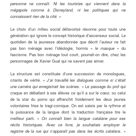
personne ne connaît. Ni les touristes qui viennent dans la
mégapole comme à Disneyland, ni les politiques qui ne
connaissent rien de la cité.
»
Le choix d’un milieu social défavorisé résonne pour toute une
génération qui ignore le concept historique d’ascenseur social. Le
quotidien de la jeunesse abandonnée que décrit l’auteur ne fait
pas bon ménage avec l’idéologie, hormis «
le masque
» du
fascisme. Pas bon ménage tout court, pourrait-on dire, chez les
personnages de Xavier Gual qui ne savent pas aimer.
La structure est constituée d’une succession de monologues,
criants de vérité. «
J’ai travaillé les dialogues comme si c’était
une caméra qui enregistrait les scènes.
» Le passage du prof qui
craque en déballant à ses élèves ce qu’il a sur le cœur, ou celui
de la star du porno qui affranchit froidement les deux jeunes
volontaires frise le tragi-comique. On est saisis par le rythme et
la puissance de la langue dont la traduction française tire le
meilleur parti. «
On connaît bien la langue catalane pour ses
récits historiques. Avec ce livre, je souhaitais employer le
registre de la rue qui n’apparaît pas dans les écrits catalans
. »