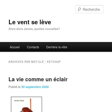
Aller
Aller
au
au
Rech
contenu
contenu
principal
secondaire
Le vent se lève
Alors alors James, quelles nouvelles?
Menu
Accueil
Contacts
Derrière la vitre
principal
ARCHIVES PAR MOT-CLÉ :
KETCHUP
La vie comme un éclair
Publié le
30 septembre 2008