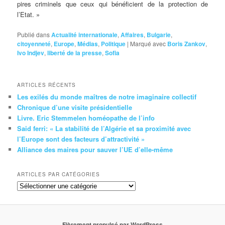
pires criminels que ceux qui bénéficient de la protection de
l’Etat. »
Publié dans
Actualité internationale
,
Affaires
,
Bulgarie
,
citoyenneté
,
Europe
,
Médias
,
Politique
|
Marqué avec
Boris Zankov
,
Ivo Indjev
,
liberté de la presse
,
Sofia
ARTICLES RÉCENTS
Les exilés du monde maîtres de notre imaginaire collectif
Chronique d’une visite présidentielle
Livre. Eric Stemmelen homéopathe de l’info
Said ferri: « La stabilité de l’Algérie et sa proximité avec
l’Europe sont des facteurs d’attractivité »
Alliance des maires pour sauver l’UE d’elle-même
ARTICLES PAR CATÉGORIES
Articles
par
catégories
Fièrement propulsé par WordPress