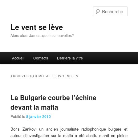
Aller
Aller
au
au
Rech
contenu
contenu
principal
secondaire
Le vent se lève
Alors alors James, quelles nouvelles?
Menu
Accueil
Contacts
Derrière la vitre
principal
ARCHIVES PAR MOT-CLÉ :
IVO INDJEV
La Bulgarie courbe l’échine
devant la mafia
Publié le
8 janvier 2010
Boris
Zankov, un ancien journaliste radiophonique bulgare et
auteur d’investigation sur la mafia a été abattu mardi en pleine