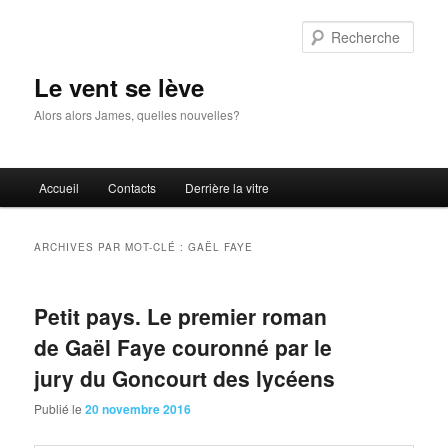
Aller
Aller
au
au
Rech
contenu
contenu
principal
secondaire
Le vent se lève
Alors alors James, quelles nouvelles?
Menu
Accueil
Contacts
Derrière la vitre
principal
ARCHIVES PAR MOT-CLÉ :
GAËL FAYE
Petit pays. Le premier roman
de Gaël Faye couronné par le
jury du Goncourt des lycéens
Publié le
20 novembre 2016