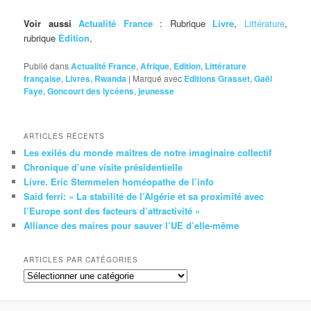
Voir aussi
Actualité France
: Rubrique
Livre
,
Littérature
,
rubrique
Edition
,
Publié dans
Actualité France
,
Afrique
,
Edition
,
Littérature
française
,
Livres
,
Rwanda
|
Marqué avec
Editions Grasset
,
Gaël
Faye
,
Goncourt des lycéens
,
jeunesse
ARTICLES RÉCENTS
Les exilés du monde maîtres de notre imaginaire collectif
Chronique d’une visite présidentielle
Livre. Eric Stemmelen homéopathe de l’info
Said ferri: « La stabilité de l’Algérie et sa proximité avec
l’Europe sont des facteurs d’attractivité »
Alliance des maires pour sauver l’UE d’elle-même
ARTICLES PAR CATÉGORIES
Articles
par
catégories