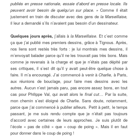
publiés en presse nationale, essaie d’abord en presse locale. Ils
peuvent avoir besoin de quelqu’un sur place. »
Comme il était
justement en train de discuter avec des gens de
la Marseillaise,
il leur a demandé s’ils n’avaient pas besoin d’un dessinateur.
Quelques jours après,
j’allais à
la Marseillaise
. Et c’est comme
ça que j’ai publié mes premiers dessins, grâce à Tignous. Après,
nos liens sont restés très forts : je lui montrais mes dessins, il
m’envoyait balader parce qu’il ne les trouvait pas très bons. Mais
comme je revenais à la charge et que je n’étais pas dépité par
ses critiques, il s’est dit qu’il y avait peut-être quelque chose à
faire. Il m’a encouragé. J’ai commencé à venir à
Charlie,
à Paris,
aux réunions de bouclage, pour faire mes dessins avec les
autres. Aucun n’est jamais paru, pas encore assez bons, en tout
cas pour Philippe Val, qui avait alors le
final cut
… Par la suite,
mon chemin s’est éloigné de Charlie. Sans doute, notamment,
parce que j’ai commencé à publier ailleurs. Petit à petit, le temps
passant, je me suis rendu compte que je n’était pas toujours
d’accord avec certaines de leurs approches. Je suis plutôt de
l’école « pas de côté » que « coup de poing ». Mais il en faut
pour donner dans le coup de poing !