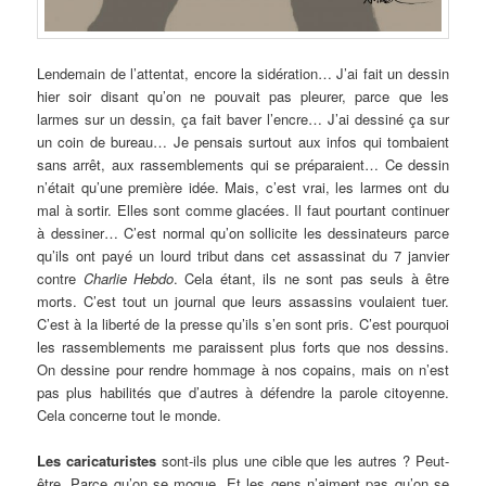
Lendemain de l’attentat, encore la sidération… J’ai fait un dessin
hier soir disant qu’on ne pouvait pas pleurer, parce que les
larmes sur un dessin, ça fait baver l’encre… J’ai dessiné ça sur
un coin de bureau… Je pensais surtout aux infos qui tombaient
sans arrêt, aux rassemblements qui se préparaient… Ce dessin
n’était qu’une première idée. Mais, c’est vrai, les larmes ont du
mal à sortir. Elles sont comme glacées. Il faut pourtant continuer
à dessiner… C’est normal qu’on sollicite les dessinateurs parce
qu’ils ont payé un lourd tribut dans cet assassinat du 7 janvier
contre
Charlie Hebdo
. Cela étant, ils ne sont pas seuls à être
morts. C’est tout un journal que leurs assassins voulaient tuer.
C’est à la liberté de la presse qu’ils s’en sont pris. C’est pourquoi
les rassemblements me paraissent plus forts que nos dessins.
On dessine pour rendre hommage à nos copains, mais on n’est
pas plus habilités que d’autres à défendre la parole citoyenne.
Cela concerne tout le monde.
Les caricaturistes
sont-ils plus une cible que les autres ? Peut-
être. Parce qu’on se moque. Et les gens n’aiment pas qu’on se