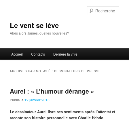
Aller
Aller
au
au
Rech
contenu
contenu
principal
secondaire
Le vent se lève
Alors alors James, quelles nouvelles?
Menu
Accueil
Contacts
Derrière la vitre
principal
ARCHIVES PAR MOT-CLÉ :
DESSINATEURS DE PRESSE
Aurel : « L’humour dérange »
Publié le
12 janvier 2015
Le
dessinateur Aurel livre ses sentiments après l’attentat et
raconte son histoire personnelle avec Charlie Hebdo.