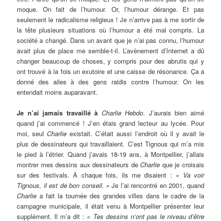
moque. On fait de l’humour. Or, l’humour dérange. Et pas
seulement le radicalisme religieux ! Je n’arrive pas à me sortir de
la tête plusieurs situations où l’humour a été mal compris. La
société a changé. Dans un avant que je n’ai pas connu, l’humour
avait plus de place me semble-t-il. L’avènement d’Internet a dû
changer beaucoup de choses, y compris pour des abrutis qui y
ont trouvé à la fois un exutoire et une caisse de résonance. Ça a
donné des ailes à des gens raidis contre l’humour. On les
entendait moins auparavant.
Je n’ai jamais travaillé à
Charlie Hebdo
. J’aurais bien aimé
quand j’ai commencé ! J’en étais grand lecteur au lycée. Pour
moi, seul
Charlie
existait. C’était aussi l’endroit où il y avait le
plus de dessinateurs qui travaillaient. C’est Tignous qui m’a mis
le pied à l’étrier. Quand j’avais 18-19 ans, à Montpellier, j’allais
montrer mes dessins aux dessinateurs de
Charlie
que je croisais
sur des festivals. À chaque fois, ils me disaient :
« Va voir
Tignous, il est de bon conseil. »
Je l’ai rencontré en 2001, quand
Charlie
a fait la tournée des grandes villes dans le cadre de la
campagne municipale, il était venu à Montpellier présenter leur
supplément. Il m’a dit :
« Tes dessins n’ont pas le niveau d’être