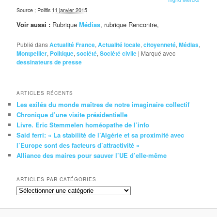
Source ; Politis
11 janvier 2015
Voir aussi :
Rubrique
Médias
, rubrique Rencontre,
Publié dans
Actualité France
,
Actualité locale
,
citoyenneté
,
Médias
,
Montpellier
,
Politique
,
société
,
Société civile
|
Marqué avec
dessinateurs de presse
ARTICLES RÉCENTS
Les exilés du monde maîtres de notre imaginaire collectif
Chronique d’une visite présidentielle
Livre. Eric Stemmelen homéopathe de l’info
Said ferri: « La stabilité de l’Algérie et sa proximité avec
l’Europe sont des facteurs d’attractivité »
Alliance des maires pour sauver l’UE d’elle-même
ARTICLES PAR CATÉGORIES
Articles
par
catégories