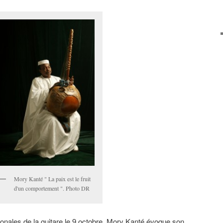
Mory Kanté " La paix est le fruit
d'un comportement ". Photo DR
ionales de la guitare
le 9 octobre,
Mory Kanté évoque son