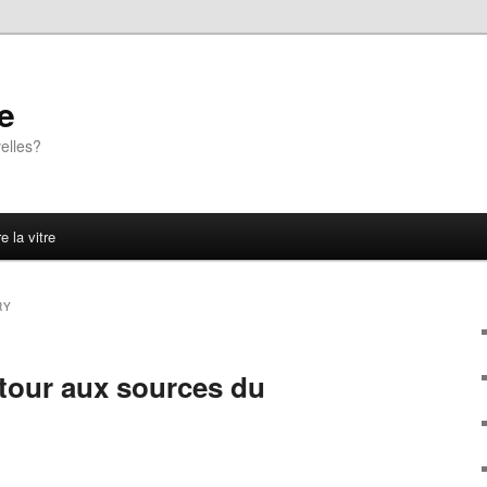
e
elles?
e la vitre
RY
tour aux sources du