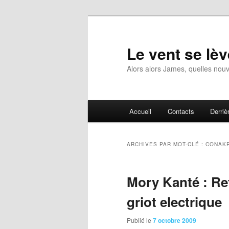
Aller
Aller
au
au
contenu
contenu
Le vent se lèv
principal
secondaire
Alors alors James, quelles nouv
Menu
Accueil
Contacts
Derrièr
principal
ARCHIVES PAR MOT-CLÉ :
CONAK
Mory Kanté : Re
griot electrique
Publié le
7 octobre 2009