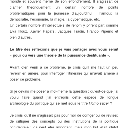
monde et souvent même de son effondrement. Il s’agissait de
clarifier théoriquement un certain nombre de points
problématiques pour la jeunesse d’aujourd’hui : l’amour, la
démocratie, l’économie, la magie, la cybernétique, etc.
Un certain nombre d’intellectuels de renom y prirent part comme
Eva Illouz, Xavier Papaïs, Jacques Fradin, Franco Piperno et
bien d’autres.
Le titre des réflexions que je vais partager avec vous serait
« pour ou vers une théorie de la puissance destituante ».
Avant d’en venir à ce problème, je crois qu’il me faut un peu
revenir en arrière, pour interroger l’itinéraire qui m’avait amené à
poser ce problème.
Si je devais me poser à moi-même la question : qu’est-ce que j’ai
voulu faire quand j’ai entrepris cette espèce de longue
archéologie du politique qui se met sous le titre
Homo sacer
?
Je crois qu’il ne s’agissait pas pour moi de corriger ou de réviser,
de critiquer des concepts ou des institutions de la politique
occidentale ; ça peut être important, mais mon but était plutôt