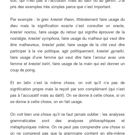
suit, qui n’est pas à l’accusatif mais au datif ou au génitif. J’ai
pris des exemples très simples parce que c’est important.
Par exemple : le grec
kresteï theon
, littéralement faire usage du
dieu mais la signification exacte c’est consulter un oracle,
kresteï nostou
, faire usage du retour qui signifie éprouver de la
nostalgie,
kresteï symphora
, faire usage du malheur qui veut dire
être malheureux,
kresteï polei
, faire usage de la cité veut dire
participer à la vie politique, agir politiquement,
kresteï gynaïki
,
faire usage d’une femme qui veut dire faire l’amour avec une
femme et
kresteï keïri
, faire usage de la main qui est donner un
coup de poing.
Et en latin c’est la même chose, on voit qu’il n’a pas de
signification propre mais la reçoit par son complément (qui n’est
pas à l’accusatif mais au datif). On se donne à cette chose, si on
se donne à cette chose, on en fait usage.
On voit bien une chose qu’il ne faut jamais oublier : les analyses
grammaticales sont des analyses philosophiques et
métaphysiques même. On ne peut pas comprendre une chose si
on ne comprend pas que la grammaire contient en elle-même