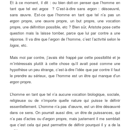
Et à ce moment, il dit : ou bien doit-on penser que l’homme en
tant que tel est
argos
? C’est-à-dire sans
ergon
: désoeuvré,
sans œuvre. Est-ce que l’homme en tant que tel n’a pas un
ergon
propre, une œuvre propre, un but propre, une vocation
propre, une définition possible, etc ? Bien sûr, Aristote pose cette
question mais la laisse tomber, parce que lui par contre a une
réponse. Il va dire que l’
ergon
de l’homme, c’est l’activité selon le
logos
,
etc.
Mais moi par contre, j’avais été frappé par cette possibilité et je
m’intéressais plutôt à cette chose qu’il avait posé comme une
hypothèse un peu étrange, c’est-à-dire l’idée que par contre il faut
le prendre au sérieux, que l’homme est un être qui manque d’un
ergon
propre.
L’homme en tant que tel n’a aucune vocation biologique, sociale,
religieuse ou de n’importe quelle nature qui puisse le définir
essentiellement. L’homme n’a pas d’œuvre, est un être désœuvré
dans ce sens. On pourrait aussi dire, un être de puissances, qui
n’a pas d’actes ou d’
ergon
propre, mais justement il me semblait
que c’est cela qui peut permettre de définir pourquoi il y a de la