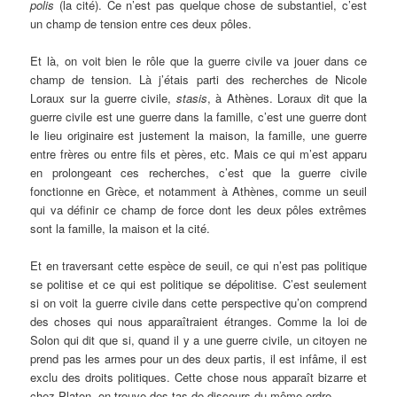
polis
(la cité). Ce n’est pas quelque chose de substantiel, c’est
un champ de tension entre ces deux pôles.
Et là, on voit bien le rôle que la guerre civile va jouer dans ce
champ de tension. Là j’étais parti des recherches de Nicole
Loraux sur la guerre civile,
stasis
, à Athènes. Loraux dit que la
guerre civile est une guerre dans la famille, c’est une guerre dont
le lieu originaire est justement la maison, la famille, une guerre
entre frères ou entre fils et pères, etc. Mais ce qui m’est apparu
en prolongeant ces recherches, c’est que la guerre civile
fonctionne en Grèce, et notamment à Athènes, comme un seuil
qui va définir ce champ de force dont les deux pôles extrêmes
sont la famille, la maison et la cité.
Et en traversant cette espèce de seuil, ce qui n’est pas politique
se politise et ce qui est politique se dépolitise. C’est seulement
si on voit la guerre civile dans cette perspective qu’on comprend
des choses qui nous apparaîtraient étranges. Comme la loi de
Solon qui dit que si, quand il y a une guerre civile, un citoyen ne
prend pas les armes pour un des deux partis, il est infâme, il est
exclu des droits politiques. Cette chose nous apparaît bizarre et
chez Platon, on trouve des tas de discours du même ordre.