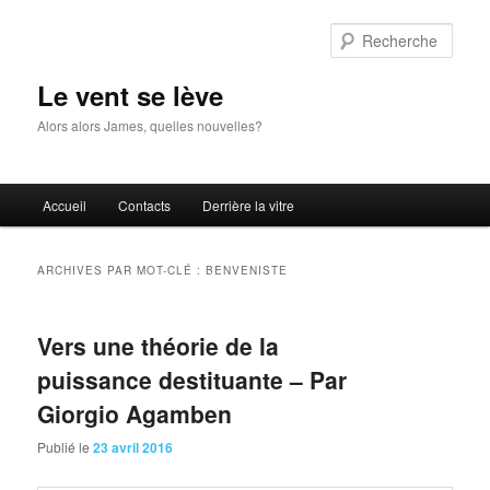
Aller
Aller
au
au
Rech
contenu
contenu
principal
secondaire
Le vent se lève
Alors alors James, quelles nouvelles?
Menu
Accueil
Contacts
Derrière la vitre
principal
ARCHIVES PAR MOT-CLÉ :
BENVENISTE
Vers une théorie de la
puissance destituante – Par
Giorgio Agamben
Publié le
23 avril 2016