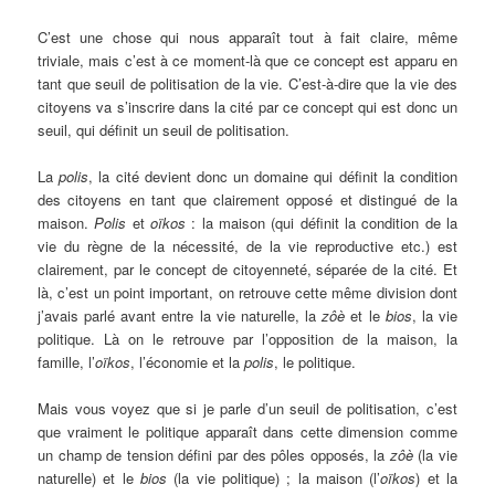
C’est une chose qui nous apparaît tout à fait claire, même
triviale, mais c’est à ce moment-là que ce concept est apparu en
tant que seuil de politisation de la vie. C’est-à-dire que la vie des
citoyens va s’inscrire dans la cité par ce concept qui est donc un
seuil, qui définit un seuil de politisation.
La
polis
, la cité devient donc un domaine qui définit la condition
des citoyens en tant que clairement opposé et distingué de la
maison.
Polis
et
oïkos
: la maison (qui définit la condition de la
vie du règne de la nécessité, de la vie reproductive etc.) est
clairement, par le concept de citoyenneté, séparée de la cité. Et
là, c’est un point important, on retrouve cette même division dont
j’avais parlé avant entre la vie naturelle, la
zôè
et le
bios
, la vie
politique. Là on le retrouve par l’opposition de la maison, la
famille, l’
oïkos
, l’économie et la
polis
, le politique.
Mais vous voyez que si je parle d’un seuil de politisation, c’est
que vraiment le politique apparaît dans cette dimension comme
un champ de tension défini par des pôles opposés, la
zôè
(la vie
naturelle) et le
bios
(la vie politique) ; la maison (l’
oïkos
) et la