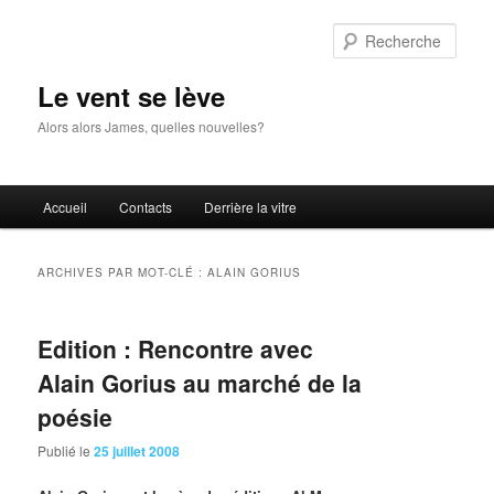
Aller
Aller
au
au
Rech
contenu
contenu
principal
secondaire
Le vent se lève
Alors alors James, quelles nouvelles?
Menu
Accueil
Contacts
Derrière la vitre
principal
ARCHIVES PAR MOT-CLÉ :
ALAIN GORIUS
Edition : Rencontre avec
Alain Gorius au marché de la
poésie
Publié le
25 juillet 2008