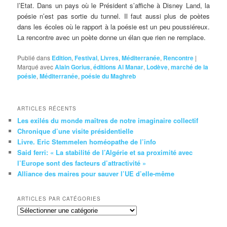
l’Etat. Dans un pays où le Président s’affiche à Disney Land, la
poésie n’est pas sortie du tunnel. Il faut aussi plus de poètes
dans les écoles où le rapport à la poésie est un peu poussiéreux.
La rencontre avec un poète donne un élan que rien ne remplace.
Publié dans
Edition
,
Festival
,
Livres
,
Méditerranée
,
Rencontre
|
Marqué avec
Alain Gorius
,
éditions Al Manar
,
Lodève
,
marché de la
poésie
,
Méditerranée
,
poésie du Maghreb
ARTICLES RÉCENTS
Les exilés du monde maîtres de notre imaginaire collectif
Chronique d’une visite présidentielle
Livre. Eric Stemmelen homéopathe de l’info
Said ferri: « La stabilité de l’Algérie et sa proximité avec
l’Europe sont des facteurs d’attractivité »
Alliance des maires pour sauver l’UE d’elle-même
ARTICLES PAR CATÉGORIES
Articles
par