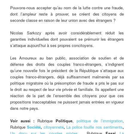
Pouvons-nous accepter qu’au nom de la lutte contre une fraude,
dont l’ampleur reste à prouver, se créent des citoyens de
seconde classe en raison de leur union avec des étrangers ?
Nicolas Sarkozy après avoir considérablement réduit les
garanties individuelles dont pouvaient se prémunir les étrangers
s’attaque aujourd’hui à ses propres concitoyens.
Les Amoureux au ban public, association de soutien et de
défense des droits des couples franco-étrangers, s’indignent
qu’une nouvelle fois le président de la République s’attaque aux
couples franco-étrangers, déjà suffisamment malmenés par sa
politique migratoire où la présomption de fraude a pris le pas sur
le droit au respect de leur vie privée et familiale. Ils appellent une
réaction de la part de l’ensemble des citoyens pour que ces
propositions inacceptables ne puissent jamais entrées en vigueur
dans notre pays.
Voir aussi :
Rubrique
Politique
,
politique de l’immigration
,
Rubrique
Société
,
citoyenneté
,
La police fouille nos sentiments
,
Un docu sur les couples mixtes
, Rubrique
Essai
La