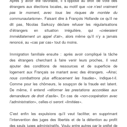
Après y avoir été favorable, il s’oppose au droit de vote des
étrangers aux élections locales, au motif que
«ce n’est vraiment
pas le moment, avec tous les risques de montée du
communautarisme»
. Faisant dire à François Hollande ce qu’il ne
dit pas, Nicolas Sarkozy déclare refuser les régularisations
d’étrangers en situation irrégulière, qui
«créeraient
immédiatement un appel d’air»
, alors même qu’il n’y a jamais
renoncé, au «cas par cas» tout du moins.
Immigration familiale ensuite : après avoir compliqué la tâche
des étrangers cherchant à faire venir leurs proches, il veut
ajouter des conditions de ressources et de superficie de
logement aux Français se mariant avec des étrangers.
«Ainsi,
nous combattrons plus efficacement les fraudes»
, indique-t-il.
Comme pour les chômeurs, le soupçon de la fraude est latent.
De même, il entend
«réformer les prestations accordées aux
demandeurs de droit d’asile»
. En cas de
«non-coopération avec
l’administration»
, celles-ci seront
«limitées»
.
C’est enfin les expulsions qu’il veut faciliter, en supprimant
l’intervention des juges des libertés et de la détention au profit
des seuls juges administratifs. Voulu entre autres par le préfet de