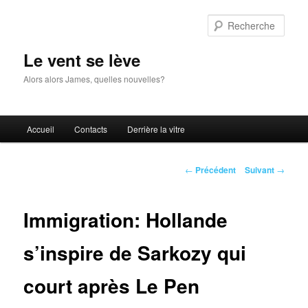
Aller
au
Rech
contenu
principal
Le vent se lève
Alors alors James, quelles nouvelles?
Menu
Accueil
Contacts
Derrière la vitre
principal
Navigation
←
Précédent
Suivant
→
des
articles
Immigration: Hollande
s’inspire de Sarkozy qui
court après Le Pen