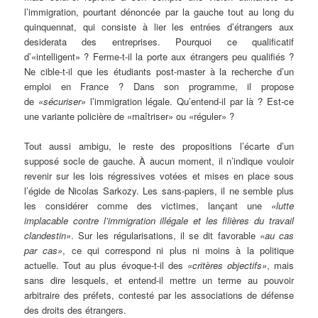
l’immigration, pourtant dénoncée par la gauche tout au long du
quinquennat, qui consiste à lier les entrées d’étrangers aux
desiderata des entreprises. Pourquoi ce qualificatif
d’«intelligent» ? Ferme-t-il la porte aux étrangers peu qualifiés ?
Ne cible-t-il que les étudiants post-master à la recherche d’un
emploi en France ? Dans son programme, il propose
de
«sécuriser»
l’immigration légale. Qu’entend-il par là ? Est-ce
une variante policière de «maîtriser» ou «réguler» ?
Tout aussi ambigu, le reste des propositions l’écarte d’un
supposé socle de gauche. À aucun moment, il n’indique vouloir
revenir sur les lois régressives votées et mises en place sous
l’égide de Nicolas Sarkozy. Les sans-papiers, il ne semble plus
les considérer comme des victimes, lançant une
«lutte
implacable contre l’immigration illégale et les filières du travail
clandestin»
. Sur les régularisations, il se dit favorable
«au cas
par cas»
, ce qui correspond ni plus ni moins à la politique
actuelle. Tout au plus évoque-t-il des
«critères objectifs»
, mais
sans dire lesquels, et entend-il mettre un terme au pouvoir
arbitraire des préfets, contesté par les associations de défense
des droits des étrangers.