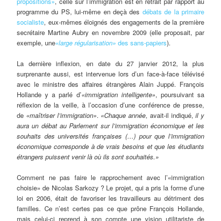
propositions»
, celle sur l’immigration est en retrait par rapport au
programme du PS, lui-même en deçà des
débats de la primaire
socialiste
, eux-mêmes éloignés des engagements de la première
secrétaire Martine Aubry en novembre 2009 (elle proposait, par
exemple, une
«large régularisation»
des sans-papiers
).
La dernière inflexion, en date du 27 janvier 2012, la plus
surprenante aussi, est intervenue lors d’un face-à-face télévisé
avec le ministre des affaires étrangères Alain Juppé. François
Hollande y a parlé d’
«immigration intelligente»
, poursuivant sa
réflexion de la veille, à l’occasion d’une conférence de presse,
de
«maîtriser l’immigration»
.
«Chaque année
, avait-il indiqué,
il y
aura un débat au Parlement sur l’immigration économique et les
souhaits des universités françaises (…) pour que l’immigration
économique corresponde à de vrais besoins et que les étudiants
étrangers puissent venir là où ils sont souhaités.»
Comment ne pas faire le rapprochement avec l’«immigration
choisie» de Nicolas Sarkozy ? Le projet, qui a pris la forme d’une
loi en 2006, était de favoriser les travailleurs au détriment des
familles. Ce n’est certes pas ce que prône François Hollande,
mais celui-ci reprend à son compte une vision utilitariste de