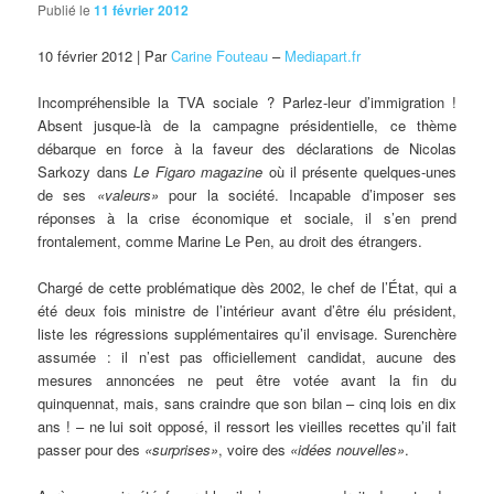
Publié le
11 février 2012
10 février 2012 | Par
Carine
Fouteau
–
Mediapart.fr
Incompréhensible la TVA sociale ? Parlez-leur d’immigration !
Absent jusque-là de la campagne présidentielle, ce thème
débarque en force à la faveur des déclarations de Nicolas
Sarkozy dans
Le Figaro magazine
où il présente quelques-unes
de ses
«valeurs»
pour la société. Incapable d’imposer ses
réponses à la crise économique et sociale, il s’en prend
frontalement, comme Marine Le Pen, au droit des étrangers.
Chargé de cette problématique dès 2002, le chef de l’État, qui a
été deux fois ministre de l’intérieur avant d’être élu président,
liste les régressions supplémentaires qu’il envisage. Surenchère
assumée : il n’est pas officiellement candidat, aucune des
mesures annoncées ne peut être votée avant la fin du
quinquennat, mais, sans craindre que son bilan – cinq lois en dix
ans ! – ne lui soit opposé, il ressort les vieilles recettes qu’il fait
passer pour des
«surprises»
, voire des
«idées nouvelles»
.