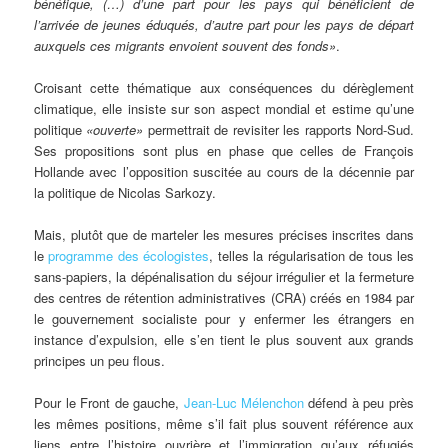
bénéfique, (…) d’une part pour les pays qui bénéficient de
l’arrivée de jeunes éduqués, d’autre part pour les pays de départ
auxquels ces migrants envoient souvent des fonds»
.
Croisant cette thématique aux conséquences du dérèglement
climatique, elle insiste sur son aspect mondial et estime qu’une
politique
«ouverte»
permettrait de revisiter les rapports Nord-Sud.
Ses propositions sont plus en phase que celles de François
Hollande avec l’opposition suscitée au cours de la décennie par
la politique de Nicolas Sarkozy.
Mais, plutôt que de marteler les mesures précises inscrites dans
le
programme des écologistes
, telles la régularisation de tous les
sans-papiers, la dépénalisation du séjour irrégulier et la fermeture
des centres de rétention administratives (CRA) créés en 1984 par
le gouvernement socialiste pour y enfermer les étrangers en
instance d’expulsion, elle s’en tient le plus souvent aux grands
principes un peu flous.
Pour le Front de gauche,
Jean-Luc Mélenchon
défend à peu près
les mêmes positions, même s’il fait plus souvent référence aux
liens entre l’histoire ouvrière et l’immigration qu’aux réfugiés