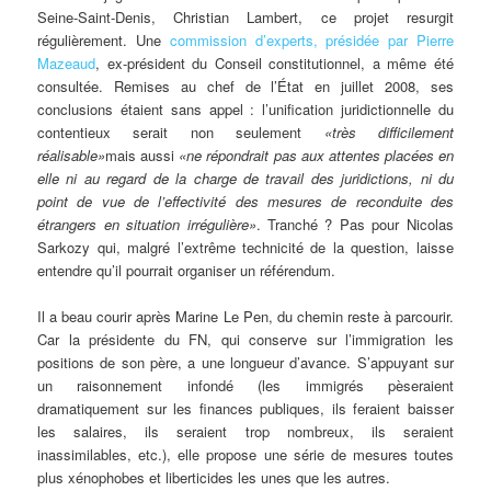
Seine-Saint-Denis, Christian Lambert, ce projet resurgit
régulièrement. Une
commission d’experts, présidée par Pierre
Mazeaud
, ex-président du Conseil constitutionnel, a même été
consultée. Remises au chef de l’État en juillet 2008, ses
conclusions étaient sans appel : l’unification juridictionnelle du
contentieux serait non seulement
«très difficilement
réalisable»
mais aussi
«ne répondrait pas aux attentes placées en
elle ni au regard de la charge de travail des juridictions, ni du
point de vue de l’effectivité des mesures de reconduite des
étrangers en situation irrégulière»
. Tranché ? Pas pour Nicolas
Sarkozy qui, malgré l’extrême technicité de la question, laisse
entendre qu’il pourrait organiser un référendum.
Il a beau courir après Marine Le Pen, du chemin reste à parcourir.
Car la présidente du FN, qui conserve sur l’immigration les
positions de son père, a une longueur d’avance. S’appuyant sur
un raisonnement infondé (les immigrés pèseraient
dramatiquement sur les finances publiques, ils feraient baisser
les salaires, ils seraient trop nombreux, ils seraient
inassimilables, etc.), elle propose une série de mesures toutes
plus xénophobes et liberticides les unes que les autres.