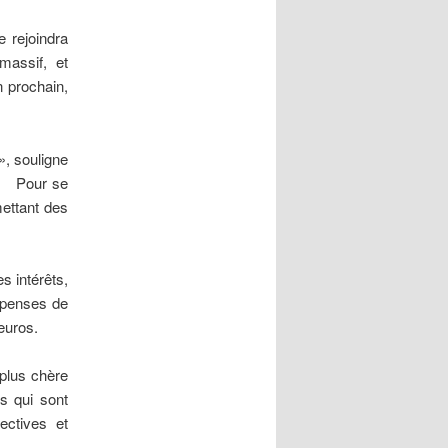
e rejoindra
massif, et
n prochain,
», souligne
e. Pour se
mettant des
s intérêts,
dépenses de
’euros.
 plus chère
s qui sont
ectives et