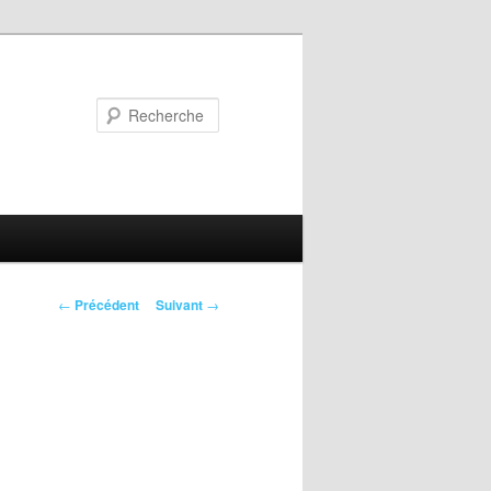
Recherche
Navigation
←
Précédent
Suivant
→
des
articles