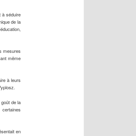
t à séduire
nique de la
’éducation,
es mesures
 avant même
ire à leurs
Wyplosz.
 goût de la
 certaines
ésentait en