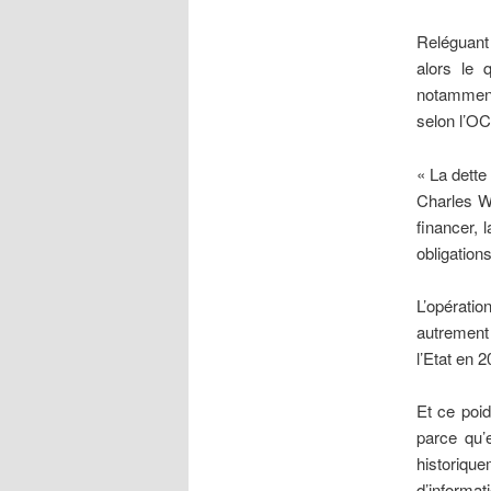
Reléguant 
alors le 
notamment 
selon l’O
« La dette
Charles W
financer, 
obligation
L’opératio
autrement 
l’Etat en 
Et ce poid
parce qu’
historiqu
d’informat