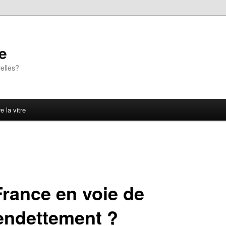
e
elles?
e la vitre
France en voie de
endettement ?