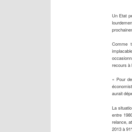
Un
Etat p
lourdemen
prochainem
Comme to
implacable
occasionna
recours à l
« Pour de
économist
aurait dép
La situati
entre 1980
relance, a
2013 à 91