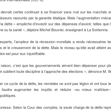
devrait certes continuer à se financer sans mal sur les marchés e
isseurs rassurés par la garantie étatique. Mais l’augmentation méca
la dette « empêche d’investir sur des dépenses d’avenir, telles que l
he ou la santé », déplore Michel Bouvier, enseignant à La Sorbonne.
 experts, l’ampleur de la récession mondiale a rendu nécessaires l
s et le creusement de la dette. Mais le niveau qu’elle avait atteint
ise est pour eux injustifiable.
 raison, c’est que les gouvernements aiment bien dépenser pour pla
et oublient toute discipline à l’approche des élections », dénonce M. 
r ce cycle de la dette, les remèdes ne sont pas légion et ont tous le
il faudra augmenter les impôts et réduire –ou mieux maîtriser–
publiques.
resse. Selon la Cour des comptes, la seule charge de la dette repr