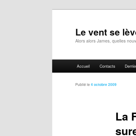
Aller
au
contenu
Le vent se lèv
principal
Alors alors James, quelles nouv
Menu
Accueil
Contacts
Derrièr
principal
Publié le
4 octobre 2009
La 
sur