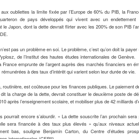
aux oubliettes la limite fixée par l’Europe de 60% du PIB, la Franc
quarteron de pays développés qui vivent avec un endettement 
le Japon, dont la dette devrait flirter avec les 200% de son PIB l’a
CDE.
 n’est pas un problème en soi. Le problème, c’est qu’on doit la payer 
yplosz, de l’Institut des hautes études internationales de Genèv
la France emprunte de l’argent auprès des marchés financiers en é
s rémunérées à des taux d’intérêt qui varient selon leur durée de vie.
n, routinière, est coûteuse pour les finances publiques. Le paiement de
dit la charge de la dette, devrait constituer le deuxième poste de 
2010 après l’enseignement scolaire, et mobiliser plus de 42 milliards d
s pourrait encore s’alourdir. « La dette souscrite l’an prochain sera
elle sera financée à des taux plus élevés » qu’aux niveaux actuel
ement bas, souligne Benjamin Carton, du Centre d’études prosp
ions internationales (CEPII).