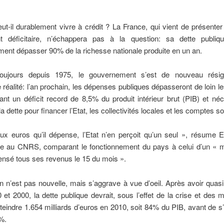
eut-il durablement vivre à crédit ? La France, qui vient de présente
t déficitaire, n’échappera pas à la question: sa dette publiqu
ent dépasser 90% de la richesse nationale produite en un an.
ujours depuis 1975, le gouvernement s’est de nouveau rési
 réalité: l’an prochain, les dépenses publiques dépasseront de loin le
nt un déficit record de 8,5% du produit intérieur brut (PIB) et néc
a dette pour financer l’Etat, les collectivités locales et les comptes s
ux euros qu’il dépense, l’Etat n’en perçoit qu’un seul », résume E
e au CNRS, comparant le fonctionnement du pays à celui d’un « 
ensé tous ses revenus le 15 du mois ».
on n’est pas nouvelle, mais s’aggrave à vue d’oeil. Après avoir quasi
 et 2000, la dette publique devrait, sous l’effet de la crise et des
tteindre 1.654 milliards d’euros en 2010, soit 84% du PIB, avant de s
%.