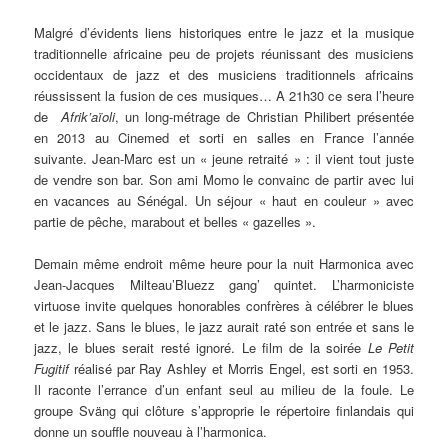
Malgré d’évidents liens historiques entre le jazz et la musique
traditionnelle africaine peu de projets réunissant des musiciens
occidentaux de jazz et des musiciens traditionnels africains
réussissent la fusion de ces musiques… A 21h30 ce sera l’heure
de
Afrik’aïoli
, un long-métrage de Christian Philibert présentée
en 2013 au Cinemed et sorti en salles en France l’année
suivante. Jean-Marc est un « jeune retraité » : il vient tout juste
de vendre son bar. Son ami Momo le convainc de partir avec lui
en vacances au Sénégal. Un séjour « haut en couleur » avec
partie de pêche, marabout et belles « gazelles ».
Demain même endroit même heure pour la nuit Harmonica avec
Jean-Jacques Milteau’Bluezz gang’ quintet. L’harmoniciste
virtuose invite quelques honorables confrères à célébrer le blues
et le jazz. Sans le blues, le jazz aurait raté son entrée et sans le
jazz, le blues serait resté ignoré. Le film de la soirée
Le Petit
Fugitif
réalisé par Ray Ashley et Morris Engel, est sorti en 1953.
Il raconte l’errance d’un enfant seul au milieu de la foule. Le
groupe Sväng qui clôture s’approprie le répertoire finlandais qui
donne un souffle nouveau à l’harmonica.