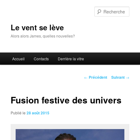
Aller
au
Rech
contenu
principal
Le vent se lève
Alors alors James, quelles nouvelles?
Menu
Accueil
Contacts
Derrière la vitre
principal
Navigation
←
Précédent
Suivant
→
des
articles
Fusion festive des univers
Publié le
28 août 2015