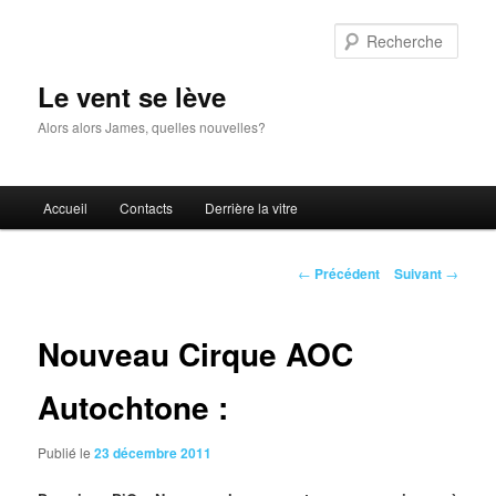
Aller
au
Rech
contenu
principal
Le vent se lève
Alors alors James, quelles nouvelles?
Menu
Accueil
Contacts
Derrière la vitre
principal
Navigation
←
Précédent
Suivant
→
des
articles
Nouveau Cirque AOC
Autochtone :
Publié le
23 décembre 2011