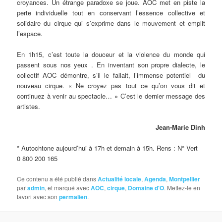
croyances. Un étrange paradoxe se joue. AOC met en piste la
perte individuelle tout en conservant l’essence collective et
solidaire du cirque qui s’exprime dans le mouvement et emplit
l’espace.
En 1h15, c’est toute la douceur et la violence du monde qui
passent sous nos yeux . En inventant son propre dialecte, le
collectif AOC démontre, s’il le fallait, l’immense potentiel du
nouveau cirque. « Ne croyez pas tout ce qu’on vous dit et
continuez à venir au spectacle… » C’est le dernier message des
artistes.
Jean-Marie Dinh
* Autochtone aujourd’hui à 17h et demain à 15h. Rens : N° Vert
0 800 200 165
Ce contenu a été publié dans
Actualité locale
,
Agenda
,
Montpellier
par
admin
, et marqué avec
AOC
,
cirque
,
Domaine d'O
. Mettez-le en
favori avec son
permalien
.