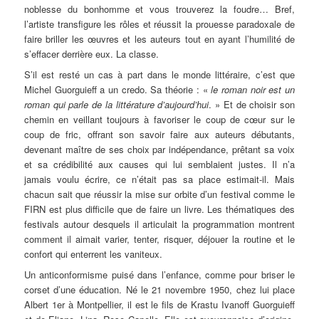
noblesse du bonhomme et vous trouverez la foudre… Bref,
l’artiste transfigure les rôles et réussit la prouesse paradoxale de
faire briller les œuvres et les auteurs tout en ayant l’humilité de
s’effacer derrière eux. La classe.
S’il est resté un cas à part dans le monde littéraire, c’est que
Michel Guorguieff a un credo. Sa théorie : «
le roman noir est un
roman qui parle de la littérature d’aujourd’hui
. » Et de choisir son
chemin en veillant toujours à favoriser le coup de cœur sur le
coup de fric, offrant son savoir faire aux auteurs débutants,
devenant maître de ses choix par indépendance, prêtant sa voix
et sa crédibilité aux causes qui lui semblaient justes. Il n’a
jamais voulu écrire, ce n’était pas sa place estimait-il. Mais
chacun sait que réussir la mise sur orbite d’un festival comme le
FIRN est plus difficile que de faire un livre. Les thématiques des
festivals autour desquels il articulait la programmation montrent
comment il aimait varier, tenter, risquer, déjouer la routine et le
confort qui enterrent les vaniteux.
Un anticonformisme puisé dans l’enfance, comme pour briser le
corset d’une éducation. Né le 21 novembre 1950, chez lui place
Albert 1er à Montpellier, il est le fils de Krastu Ivanoff Guorguieff