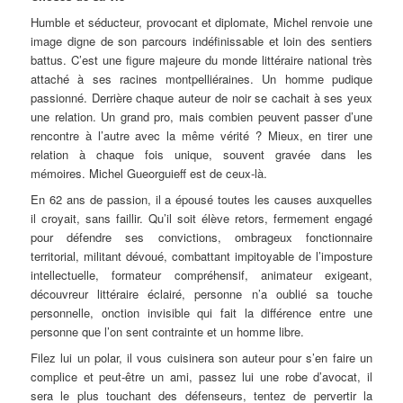
Humble et séducteur, provocant et diplomate, Michel renvoie une
image digne de son parcours indéfinissable et loin des sentiers
battus. C’est une figure majeure du monde littéraire national très
attaché à ses racines montpelliéraines. Un homme pudique
passionné. Derrière chaque auteur de noir se cachait à ses yeux
une relation. Un grand pro, mais combien peuvent passer d’une
rencontre à l’autre avec la même vérité ? Mieux, en tirer une
relation à chaque fois unique, souvent gravée dans les
mémoires. Michel Gueorguieff est de ceux-là.
En 62 ans de passion, il a épousé toutes les causes auxquelles
il croyait, sans faillir. Qu’il soit élève retors, fermement engagé
pour défendre ses convictions, ombrageux fonctionnaire
territorial, militant dévoué, combattant impitoyable de l’imposture
intellectuelle, formateur compréhensif, animateur exigeant,
découvreur littéraire éclairé, personne n’a oublié sa touche
personnelle, onction invisible qui fait la différence entre une
personne que l’on sent contrainte et un homme libre.
Filez lui un polar, il vous cuisinera son auteur pour s’en faire un
complice et peut-être un ami, passez lui une robe d’avocat, il
sera le plus touchant des défenseurs, tentez de pervertir la