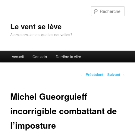
Aller
au
Rech
contenu
principal
Le vent se lève
Alors alors James, quelles nouvelles?
Menu
Accueil
Contacts
Derrière la vitre
principal
Navigation
←
Précédent
Suivant
→
des
articles
Michel Gueorguieff
incorrigible combattant de
l’imposture