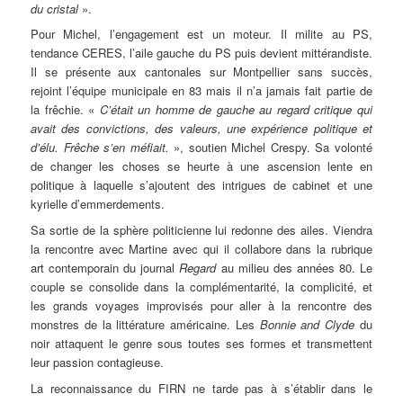
du cristal
».
Pour Michel, l’engagement est un moteur. Il milite au PS,
tendance CERES, l’aile gauche du PS puis devient mittérandiste.
Il se présente aux cantonales sur Montpellier sans succès,
rejoint l’équipe municipale en 83 mais il n’a jamais fait partie de
la frêchie. «
C’était un homme de gauche au regard critique qui
avait des convictions, des valeurs, une expérience politique et
d’élu. Frêche s’en méfiait.
», soutien Michel Crespy. Sa volonté
de changer les choses se heurte à une ascension lente en
politique à laquelle s’ajoutent des intrigues de cabinet et une
kyrielle d’emmerdements.
Sa sortie de la sphère politicienne lui redonne des ailes. Viendra
la rencontre avec Martine avec qui il collabore dans la rubrique
art contemporain du journal
Regard
au milieu des années 80. Le
couple se consolide dans la complémentarité, la complicité, et
les grands voyages improvisés pour aller à la rencontre des
monstres de la littérature américaine. Les
Bonnie and Clyde
du
noir attaquent le genre sous toutes ses formes et transmettent
leur passion contagieuse.
La reconnaissance du FIRN ne tarde pas à s’établir dans le