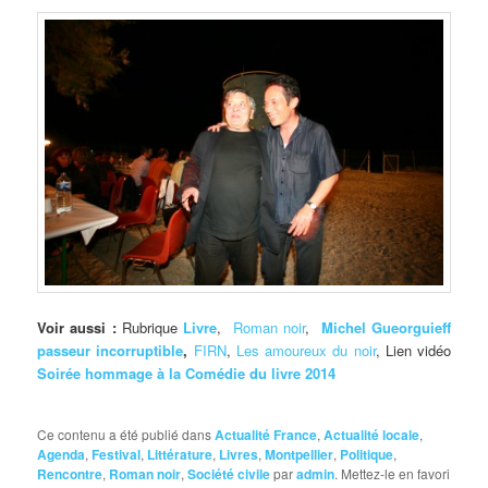
Voir aussi :
Rubrique
Livre
,
Roman noir
,
Michel Gueorguieff
passeur incorruptible
,
FIRN
,
Les amoureux du noir
, Lien vidéo
Soirée hommage à la Comédie du livre 2014
Ce contenu a été publié dans
Actualité France
,
Actualité locale
,
Agenda
,
Festival
,
Littérature
,
Livres
,
Montpellier
,
Politique
,
Rencontre
,
Roman noir
,
Société civile
par
admin
. Mettez-le en favori