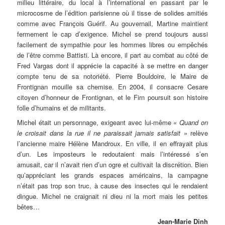
milieu littéraire, du local à l’international en passant par le
microcosme de l’édition parisienne où il tisse de solides amitiés
comme avec François Guérif. Au gouvernail, Martine maintient
fermement le cap d’exigence. Michel se prend toujours aussi
facilement de sympathie pour les hommes libres ou empêchés
de l’être comme Battisti. Là encore, il part au combat au côté de
Fred Vargas dont il apprécie la capacité à se mettre en danger
compte tenu de sa notoriété. Pierre Bouldoire, le Maire de
Frontignan mouille sa chemise. En 2004, il consacre Cesare
citoyen d’honneur de Frontignan, et le Firn poursuit son histoire
folle d’humains et de militants.
Michel était un personnage, exigeant avec lui-même «
Quand on
le croisait dans la rue il ne paraissait jamais satisfait
» relève
l’ancienne maire Hélène Mandroux. En ville, il en effrayait plus
d’un. Les imposteurs le redoutaient mais l’intéressé s’en
amusait, car il n’avait rien d’un ogre et cultivait la discrétion. Bien
qu’appréciant les grands espaces américains, la campagne
n’était pas trop son truc, à cause des insectes qui le rendaient
dingue. Michel ne craignait ni dieu ni la mort mais les petites
bêtes…
Jean-Marie Dinh