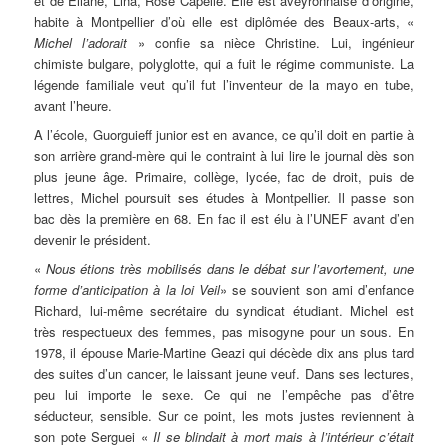
et de Eliane, Lina, Rose Capelle. Elle est aveyronnaise d’origine,
habite à Montpellier d’où elle est diplômée des Beaux-arts, «
Michel l’adorait
» confie sa nièce Christine. Lui, ingénieur
chimiste bulgare, polyglotte, qui a fuit le régime communiste. La
légende familiale veut qu’il fut l’inventeur de la mayo en tube,
avant l’heure.
A l’école, Guorguieff junior est en avance, ce qu’il doit en partie à
son arrière grand-mère qui le contraint à lui lire le journal dès son
plus jeune âge. Primaire, collège, lycée, fac de droit, puis de
lettres, Michel poursuit ses études à Montpellier. Il passe son
bac dès la première en 68. En fac il est élu à l’UNEF avant d’en
devenir le président.
«
Nous étions très mobilisés dans le débat sur l’avortement, une
forme d’anticipation à la loi Veil
» se souvient son ami d’enfance
Richard, lui-même secrétaire du syndicat étudiant. Michel est
très respectueux des femmes, pas misogyne pour un sous. En
1978, il épouse Marie-Martine Geazi qui décède dix ans plus tard
des suites d’un cancer, le laissant jeune veuf. Dans ses lectures,
peu lui importe le sexe. Ce qui ne l’empêche pas d’être
séducteur, sensible. Sur ce point, les mots justes reviennent à
son pote Serguei «
Il se blindait à mort mais à l’intérieur c’était