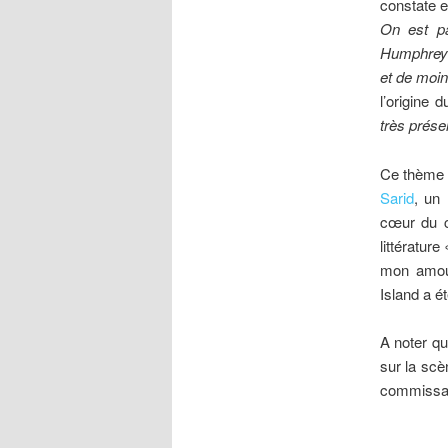
constate e
On est pa
Humphrey B
et de moi
l’origine d
très prése
Ce thème r
Sarid
, un
cœur du co
littératur
mon amou
Island a é
A noter qu
sur la scè
commissai