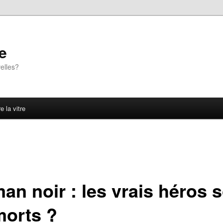
e
elles?
e la vitre
an noir : les vrais héros s
morts ?