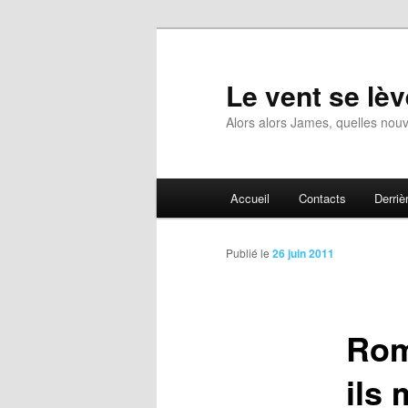
Aller
au
contenu
Le vent se lèv
principal
Alors alors James, quelles nouv
Menu
Accueil
Contacts
Derrièr
principal
Publié le
26 juin 2011
Rom
ils 