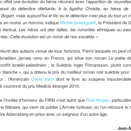
n effet une évolution du héros récurant avec l’apparition de nouvelles
ssé du détective dilettante, à la Agatha Christie, au héros de 
ogart, mais aujourd’hui le flic ou le détective n’est plus du tout u
ns en moins un homme
, indique
Michel Gueorguieff
, le Président de S
u festival.
Les héros ont des failles, les minorités ethniques ou sex
ntes. Cette évolution est un miroir de nos sociétés
».
éunit des auteurs venus de tous horizons. Parmi lesquels on peut ci
 Israélien, jamais venu en France, qui situe son roman Le poète 
nflit israélo-palestinien ; le Suédois Inger Frimansson, plutôt co
e « blanche », qui a obtenu le prix du meilleur roman noir suédois pour
r ; l’Américain
David Vann
dont le livre au suspens insoutenab
té couronné du prix Médicis étranger 2010.
e l’invitée d’honneur du FIRN n’est autre que
Fred Vargas
, particuliè
ne littéraire, qui vient de publier L’Armée furieuse, où l’on retrouve l
re Adamsberg en prise avec un seigneur d’un autre âge.
Jean-M