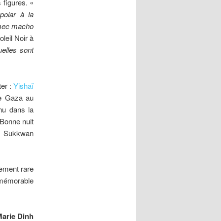
 figures. «
polar à la
n mec macho
oleil Noir à
uelles sont
ter :
Yishaï
de Gaza au
nnu dans la
 Bonne nuit
le Sukkwan
rement rare
e mémorable
arie Dinh