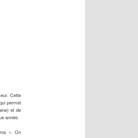
eur. Cette
 qui permet
ine) et de
que année.
éros ». On