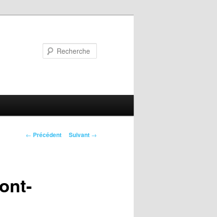
Recherche
Navigation
←
Précédent
Suivant
→
des
articles
ont-