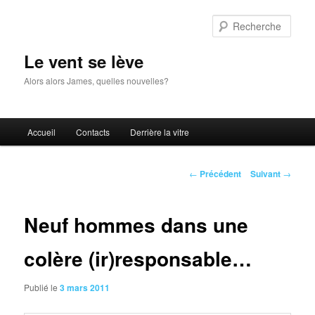
Aller
au
Rech
contenu
principal
Le vent se lève
Alors alors James, quelles nouvelles?
Menu
Accueil
Contacts
Derrière la vitre
principal
Navigation
←
Précédent
Suivant
→
des
articles
Neuf hommes dans une
colère (ir)responsable…
Publié le
3 mars 2011