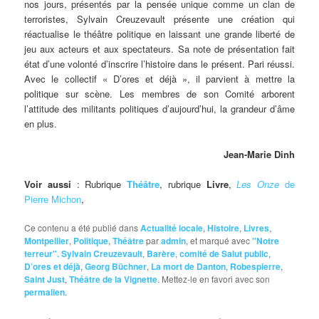
nos jours, présentés par la pensée unique comme un clan de
terroristes, Sylvain Creuzevault présente une création qui
réactualise le théâtre politique en laissant une grande liberté de
jeu aux acteurs et aux spectateurs. Sa note de présentation fait
état d’une volonté d’inscrire l’histoire dans le présent. Pari réussi.
Avec le collectif « D’ores et déjà », il parvient à mettre la
politique sur scène. Les membres de son Comité arborent
l’attitude des militants politiques d’aujourd’hui, la grandeur d’âme
en plus.
Jean-Marie Dinh
Voir aussi
: Rubrique
Théâtre
, rubrique
Livre
,
Les Onze
de
Pierre Michon
,
Ce contenu a été publié dans
Actualité locale
,
Histoire
,
Livres
,
Montpellier
,
Politique
,
Théâtre
par
admin
, et marqué avec
"Notre
terreur". Sylvain Creuzevault
,
Barère
,
comité de Salut public
,
D’ores et déjà
,
Georg Büchner
,
La mort de Danton
,
Robespierre
,
Saint Just
,
Théâtre de la Vignette
. Mettez-le en favori avec son
permalien
.