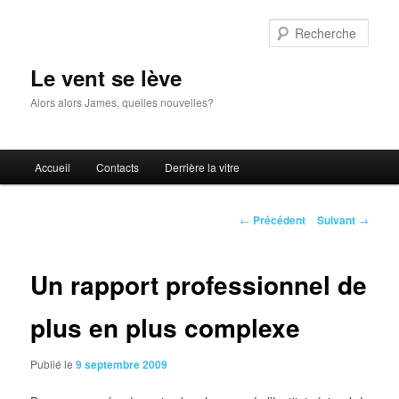
Aller
au
Rech
contenu
principal
Le vent se lève
Alors alors James, quelles nouvelles?
Menu
Accueil
Contacts
Derrière la vitre
principal
Navigation
←
Précédent
Suivant
→
des
articles
Un rapport professionnel de
plus en plus complexe
Publié le
9 septembre 2009