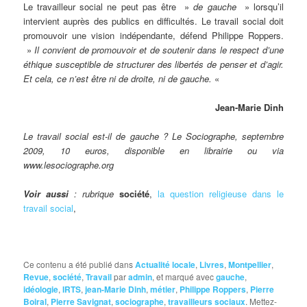
Le travailleur social ne peut pas être »
de gauche
» lorsqu’il
intervient auprès des publics en difficultés. Le travail social doit
promouvoir une vision indépendante, défend Philippe Roppers.
»
Il convient de promouvoir et de soutenir dans le respect d’une
éthique susceptible de structurer des libertés de penser et d’agir.
Et cela, ce n’est être ni de droite, ni de gauche.
«
Jean-Marie Dinh
Le travail social est-il de gauche ? Le Sociographe, septembre
2009, 10 euros, disponible en librairie ou via
www.lesociographe.org
Voir aussi
: rubrique
société
,
la question religieuse dans le
travail social
,
Ce contenu a été publié dans
Actualité locale
,
Livres
,
Montpellier
,
Revue
,
société
,
Travail
par
admin
, et marqué avec
gauche
,
idéologie
,
IRTS
,
jean-Marie Dinh
,
métier
,
Philippe Roppers
,
Pierre
Boiral
,
Pierre Savignat
,
sociographe
,
travailleurs sociaux
. Mettez-