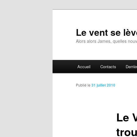
Aller
au
contenu
Le vent se lèv
principal
Alors alors James, quelles nouv
Menu
Accueil
Contacts
Derrièr
principal
Publié le
31 juillet 2010
Le 
trou