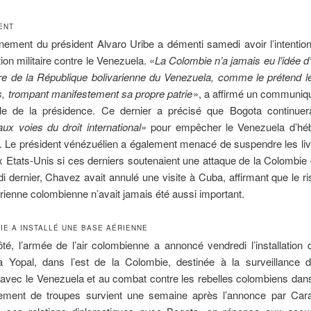
ENT
ement du président Alvaro Uribe a démenti samedi avoir l’intentio
ion militaire contre le Venezuela. «
La Colombie n’a jamais eu l’idée d’
re de la République bolivarienne du Venezuela, comme le prétend l
, trompant manifestement sa propre patrie
», a affirmé un communiqu
ole de la présidence. Ce dernier a précisé que Bogota continuera
aux voies du droit international
» pour empêcher le Venezuela d’hé
s. Le président vénézuélien a également menacé de suspendre les li
x Etats-Unis si ces derniers soutenaient une attaque de la Colombie
i dernier, Chavez avait annulé une visite à Cuba, affirmant que le r
rienne colombienne n’avait jamais été aussi important.
IE A INSTALLÉ UNE BASE AÉRIENNE
é, l’armée de l’air colombienne a annoncé vendredi l’installation
à Yopal, dans l’est de la Colombie, destinée à la surveillance 
e avec le Venezuela et au combat contre les rebelles colombiens dans
ement de troupes survient une semaine après l’annonce par Car