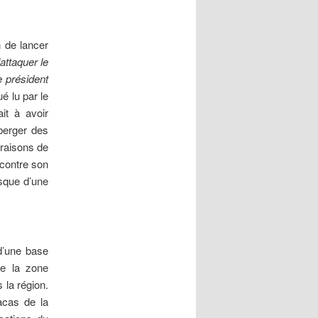
n de lancer
attaquer le
e président
é lu par le
it à avoir
berger des
vraisons de
 contre son
isque d’une
 d’une base
de la zone
 la région.
acas de la