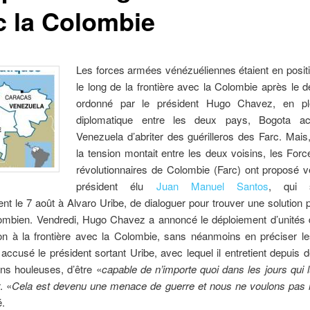
c la Colombie
Les
forces armées vénézuéliennes étaient en posit
le long de la frontière avec la Colombie après le 
ordonné par le président Hugo Chavez, en ple
diplomatique entre les deux pays, Bogota ac
Venezuela d’abriter des guérilleros des Farc. Mais
la tension montait entre les deux voisins, les Fo
révolutionnaires de Colombie (Farc) ont proposé v
président élu
Juan Manuel Santos
, qui s
ment le 7 août à Alvaro Uribe, de dialoguer pour trouver une solution p
lombien. Vendredi, Hugo Chavez a annoncé le déploiement d’unités d
ion à la frontière avec la Colombie, sans néanmoins en préciser les
ccusé le président sortant Uribe, avec lequel il entretient depuis
ons houleuses, d’être «
capable de n’importe quoi dans les jours qui l
. «
Cela est devenu une menace de guerre et nous ne voulons pas l
é.