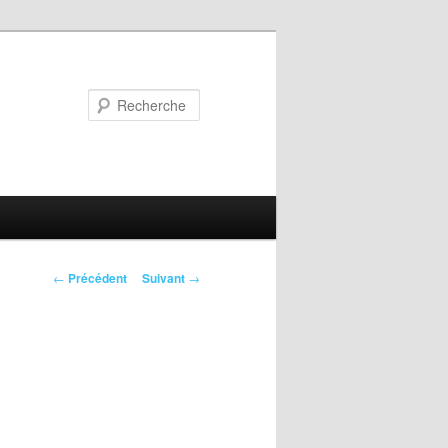
Recherche
Navigation
←
Précédent
Suivant
→
des
articles