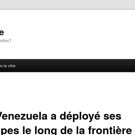
e
elles?
e la vitre
Venezuela a déployé ses
pes le long de la frontière