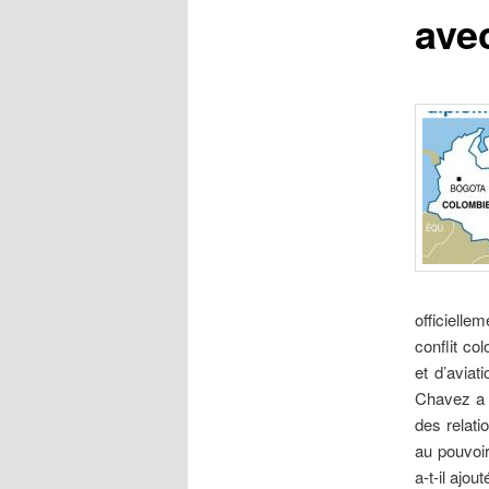
ave
officielle
conflit co
et d’aviat
Chavez a a
des relati
au pouvoir
a-t-il ajout