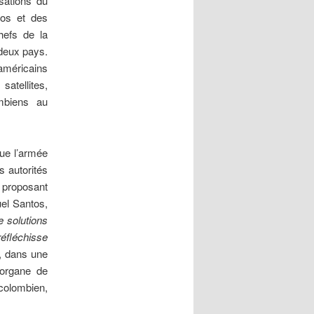
sations du
ros et des
hefs de la
 deux pays.
 américains
atellites,
mbiens au
que l’armée
s autorités
, proposant
el Santos,
 solutions
réfléchisse
c, dans une
 organe de
 colombien,