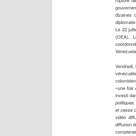
rupture d
gouvernem
dizaines 
diplomatie
Le 22 juil
(OEA), L
coordonn
Venezuela
Vendredi, 
vénézuélie
colombienn
«
une fois 
investi d
politiques
et cesse 
vidéo dif
diffusion 
compteraie