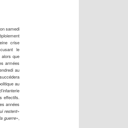
ion samedi
déploiement
ine crise
cusant le
, alors que
rces armées
endredi au
uccédera
olitique au
’infanterie
 effectifs.
 des années
ui restent
»
a guerre
»,