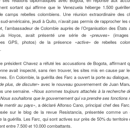
e ses relations diplomatiques avec Bogota, en réponse aux accu
ent sortant qui affirme que le Venezuela héberge 1.500 guérille
de camps rebelles colombiens. Une réunion extraordinaire des c
 sud-américains, jeudi à Quito, n’avait pas permis de rapprocher les
let, l’ambassadeur de Colombie auprès de l’Organisation des États
uis Hoyos, avait présenté une série de «
preuves
» (images s
ées GPS, photos) de la présence «
active
» de rebelles colo
.
le président Chavez a réfuté les accusations de Bogota, affirmant 
nne avait inspecté, sans rien trouver, les sites mis en cause par le
es. En Colombie, la guérilla des Farc a ouvert la porte au dialogue
de plus, de discuter
» avec le nouveau gouvernement de Juan Manu
ans une semaine. «
Nous sommes toujours attachés à la recherche de
. Nous souhaitons que le gouvernement qui va prendre ses fonctions 
de mentir au pays
», a déclaré Alfonso Cano, principal chef des Far
fusée sur le blog de la revue Resistancia, présentée comme un
de la guérilla. Les Farc, qui sont actives sur près de 50% du territoire
nt entre 7.500 et 10.000 combattants.